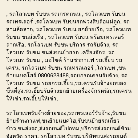
, รถโลวเบท รับขน รถเกรตถนน , รถโลวเบท รับขน
รถเทรเลอร์ ,รถโลวเบท รับขนรถพ่วงสิบล้อแม่ลูก, รถ
สามล้อลาก, รถโลวเบท รับขน ยกย้ายเรือ, รถโลวเบท
รับขน ขนส่งเรือ , รถโลวเบท รับขน พร้อมเทรเลอร์
ลากเรือ, รถโลวเบท รับขน บริการ รถรับจ้าง, รถ
โลวเบท รับขน ขนส่งขนย้ายรถ เครื่องจักร รถ
โลวเบท รับขน , มอไซค์ ร้านชากาแฟ รถเฮี๊ยบ รถ
เครน, รถโลวเบท รับขน รถเทรลเลอร์ ,โลวเบท ,ขน
ย้ายแบคโฮร์ 0800628488,รถยกรถเครนรับจ้าง, รถ
โลวเบท รับขน รถยกรถเฮี๊ยบ,รถเครนรับจ้างยกของ
ขึ้นที่สูง,รถเฮี๊ยบรับจ้างยกย้ายเครื่องจักรหนัก,รถเครน
ให้เช่า,รถเฮี๊ยบให้เช่า,
รถโลวเบทรับจ้างย้ายของ,รถเทรเลอร์รับจ้าง,รับขน
ย้ายร้านกาแฟ,ขนย้ายแบคโฮ,รับขนย้ายรถเกี่ยว
ข้าว,ขนส่งรถ,ส่งรถยนต์ไปกทม,บริการส่งรถยนต์ข้าม
จังหวัด ราคา, รถโลวเบท รับขน บริษัทขนส่งรถยนต์