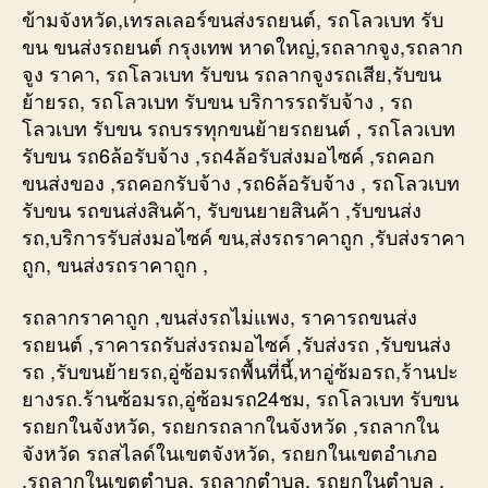
ข้ามจังหวัด,เทรลเลอร์ขนส่งรถยนต์, รถโลวเบท รับ
ขน ขนส่งรถยนต์ กรุงเทพ หาดใหญ่,รถลากจูง,รถลาก
จูง ราคา, รถโลวเบท รับขน รถลากจูงรถเสีย,รับขน
ย้ายรถ, รถโลวเบท รับขน บริการรถรับจ้าง , รถ
โลวเบท รับขน รถบรรทุกขนย้ายรถยนต์ , รถโลวเบท
รับขน รถ6ล้อรับจ้าง ,รถ4ล้อรับส่งมอไซค์ ,รถคอก
ขนส่งของ ,รถคอกรับจ้าง ,รถ6ล้อรับจ้าง , รถโลวเบท
รับขน รถขนส่งสินค้า, รับขนยายสินค้า ,รับขนส่ง
รถ,บริการรับส่งมอไซค์ ขน,ส่งรถราคาถูก ,รับส่งราคา
ถูก, ขนส่งรถราคาถูก ,
รถลากราคาถูก ,ขนส่งรถไม่แพง, ราคารถขนส่ง
รถยนต์ ,ราคารถรับส่งรถมอไซค์ ,รับส่งรถ ,รับขนส่ง
รถ ,รับขนย้ายรถ,อู่ซ้อมรถพื้นที่นี้,หาอู่ซ้มอรถ,ร้านปะ
ยางรถ.ร้านซ้อมรถ,อู่ซ้อมรถ24ชม, รถโลวเบท รับขน
รถยกในจังหวัด, รถยกรถลากในจังหวัด ,รถลากใน
จังหวัด รถสไลด์ในเขตจังหวัด, รถยกในเขตอำเภอ
,รถลากในเขตตำบล, รถลากตำบล, รถยกในตำบล ,