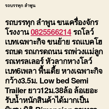
เครื่อง
รถบรรทุก ลำพูน
โรงงา
ชิ้น
รถบรรทุก ลำพูน
ขนเครื่องจักร
ใหญ่
ราคา
โรงงาน
0825566214
รถโลว์
ถูก
เบทเฉพาะกิจ ขนย้าย รถแบคโฮ
รถบด รถเกรดถนน รถพ่วงแม่ลูก
รถเทรลเลอร์ หัวลากหางโลว์
เบท6เพลา พื้นเตี้ย หางเฉพาะกิจ
กว้าง3.5ม. Low bed Semi
Trailer ยาว12ม.38ล้อ ล้อเยอะ
รับน้ำหนักสินค้าได้มากเป็น