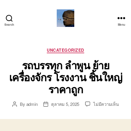
Search
Menu
บริการ
รถ
โลว์
เบท
Categories
UNCATEGORIZED
เฉพาะ
รถบรรทุก ลำพูน ย้าย
กิจ
พิเศษ
เครื่องจักร โรงงาน ชิ้นใหญ่
ย้าย
เครื่องจักร
ราคาถูก
ติดต่อ
โทร
0818900005
บน
By
admin
ตุลาคม 5, 2025
ไม่มีความเห็น
Post
Post
รถ
author
date
บรรทุ
ลำพูน
ย้าย