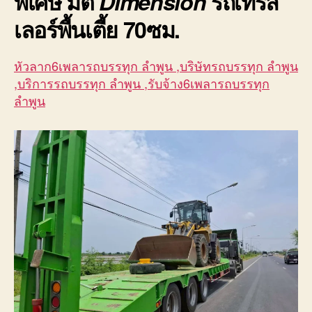
พิเศษ มิติ
Dimension
รถเทรล
เลอร์พื้นเตี้ย
70ซม.
หัวลาก6เพลารถบรรทุก ลำพูน ,บริษัทรถบรรทุก ลำพูน
,บริการรถบรรทุก ลำพูน ,รับจ้าง6เพลารถบรรทุก
ลำพูน