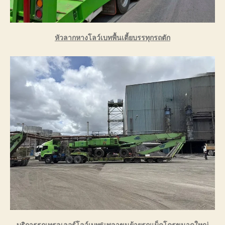
หัวลากหางโลว์เบทพื้นเตี้ยบรรทุกรถตัก
บริการรถเทรลเลอร์โลว์เบท6เพลาขนย้ายรถแม็คโครขนาดใหญ่