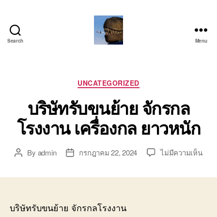
Search
Menu
บริการ
รถ
โลว์
เบท
Categories
UNCATEGORIZED
เฉพาะ
บริษัทรับขนย้าย จักรกล
กิจ
พิเศษ
โรงงาน เครื่องกล ยาวหนัก
ย้าย
เครื่องจักร
ติดต่อ
บน
By
admin
กรกฎาคม 22, 2024
ไม่มีความเห็น
Post
Post
โทร
บริษั
author
date
0818900005
รับ
ขน
ย้าย
จักร
บริษัทรับขนย้าย จักรกลโรงงาน
กล