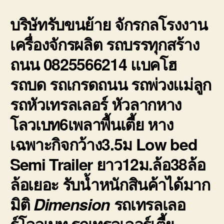
โรงง
บริษัทรับขนย้าย จักรกลโรงงาน
เครื่
ยาว
เครื่องจักรผลิต รถบรรทุกสร้าง
หนัก
ถนน 0825566214 แบคโฮ
รถบด รถเกรดถนน รถพ่วงแม่ลูก
รถหัวเทรลเลอร์ หัวลากหาง
โลวเบท6เพลาพื้นเตี้ย หาง
เฉพาะกิจกว้าง3.5ม Low bed
Semi Trailer ยาว12ม.ล้อ38ล้อ
ล้อเยอะ รับน้ำหนักสินค้าได้มาก
มิติ
Dimension
รถเทรลเลอ
ร์โลวเบท รถเทรลเลอร์เตี้ย