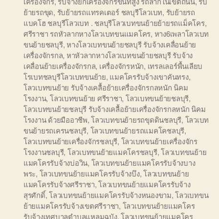
เครื่องจักร
,
รับจ้างยกเครื่องจักรขึ้นที่สูง รถลากในเขตถนน
,
รับ
ย้ายรถขุด
,
รับย้ายรถแทรคเตอร์ ชลบุรีโลวเบท
,
รับย้ายรถ
แบคโฮ ชลบุรีโลวเบท . ชลบุรีโลวเบทขนย้ายย้ายรถแม็คโคร
,
ศรีราชา รถหัวลากหางโลวเบทขนแมคโคร
,
หาง6เพลาโลวเบท
ขนย้ายชลบุรี
,
หางโลวเบทขนย้ายชลบุรี รับจ้างเคลื่อนย้าย
เครื่องจักรกล
,
หาหัวลากหางโลวเบทขนย้ายชลบุรี รับจ้าง
เคลื่อนย้ายเครื่องจักรกล
,
เครื่องจักรหนัก
,
เทรลเลอร์พื้นเลียบ
โรเบทชลบุรีโลวเบทขนย้าย
,
แมคโครรับจ้างเขาคันทรง
,
โลวเบทขนย้าย รับจ้างเคลื้อย้ายเครื่องจักรกลหนัก นิคม
โรงงาน
,
โลวเบทขนย้าย ศรีราชา
,
โลวเบทขนย้ายชลบุรี
,
โลวเบทขนย้ายชลบุรี รับจ้างเคลื้อย้ายเครื่องจักรกลหนัก นิคม
โรงงาน ด้วยมืออาชีพ
,
โลวเบทขนย้ายรถขุดดินชลบุรี
,
โลวเบท
ขนย้ายรถเครนชลบุรี
,
โลวเบทขนย้ายรถแมคโคชลบุรี
,
โลวเบทขนย้ายเครื่องจักรชลบุรี
,
โลวเบทขนย้ายเครื่องจักร
โรงงานชลบุรี
,
โลวเบทขนย้ายแมคโครชลบุรี
,
โลวเบทขนย้าย
แมคโครรับจ้างบ่อวิน
,
โลวเบทขนย้ายแมคโครรับจ้างบาง
พระ
,
โลวเบทขนย้ายแมคโครรับจ้างบึง
,
โลวเบทขนย้าย
แมคโครรับจ้างศรีราชา
,
โลวเบทขนย้ายแมคโครรับจ้าง
สุรศักดิ์
,
โลวเบทขนย้ายแมคโครรับจ้างหนองขาม
,
โลวเบทขน
ย้ายแมคโครรับจ้างเขตศรีราชา
,
โลวเบทขนย้ายแมคโคร
รับจ้างเทศบาลตำบลแหลมฉบัง
,
โลวเบทขนย้ายแมคโคร