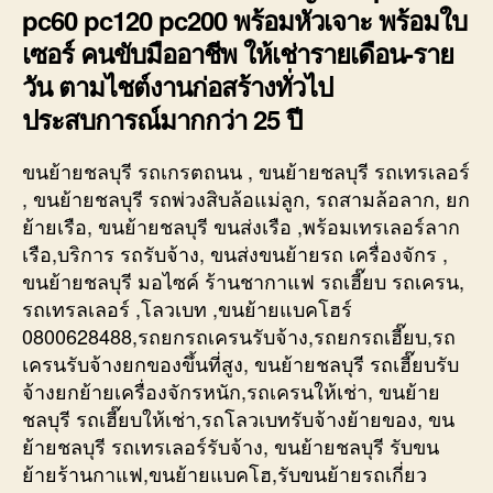
pc60 pc120 pc200 พร้อมหัวเจาะ พร้อมใบ
เซอร์ คนขับมืออาชีพ ให้เช่ารายเดือน-ราย
วัน ตามไชต์งานก่อสร้างทั่วไป
ประสบการณ์มากกว่า 25 ปี
ขนย้ายชลบุรี รถเกรตถนน , ขนย้ายชลบุรี รถเทรเลอร์
, ขนย้ายชลบุรี รถพ่วงสิบล้อแม่ลูก, รถสามล้อลาก, ยก
ย้ายเรือ, ขนย้ายชลบุรี ขนส่งเรือ ,พร้อมเทรเลอร์ลาก
เรือ,บริการ รถรับจ้าง, ขนส่งขนย้ายรถ เครื่องจักร ,
ขนย้ายชลบุรี มอไซค์ ร้านชากาแฟ รถเฮี๊ยบ รถเครน,
รถเทรลเลอร์ ,โลวเบท ,ขนย้ายแบคโฮร์
0800628488,รถยกรถเครนรับจ้าง,รถยกรถเฮี๊ยบ,รถ
เครนรับจ้างยกของขึ้นที่สูง, ขนย้ายชลบุรี รถเฮี๊ยบรับ
จ้างยกย้ายเครื่องจักรหนัก,รถเครนให้เช่า, ขนย้าย
ชลบุรี รถเฮี๊ยบให้เช่า,รถโลวเบทรับจ้างย้ายของ, ขน
ย้ายชลบุรี รถเทรเลอร์รับจ้าง, ขนย้ายชลบุรี รับขน
ย้ายร้านกาแฟ,ขนย้ายแบคโฮ,รับขนย้ายรถเกี่ยว