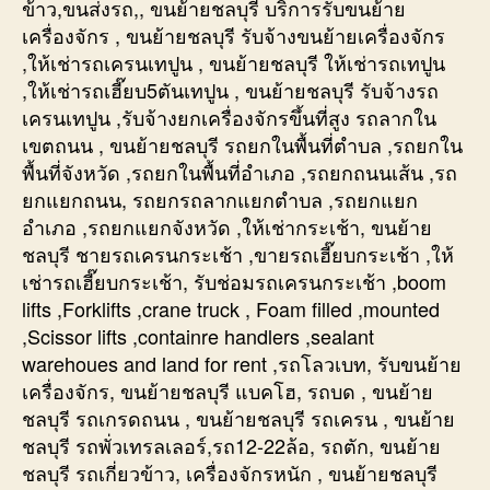
ข้าว,ขนส่งรถ,, ขนย้ายชลบุรี บริการรับขนย้าย
เครื่องจักร , ขนย้ายชลบุรี รับจ้างขนย้ายเครื่องจักร
,ให้เช่ารถเครนเทปูน , ขนย้ายชลบุรี ให้เช่ารถเทปูน
,ให้เช่ารถเฮี๊ยบ5ตันเทปูน , ขนย้ายชลบุรี รับจ้างรถ
เครนเทปูน ,รับจ้างยกเครื่องจักรขึ้นที่สูง รถลากใน
เขตถนน , ขนย้ายชลบุรี รถยกในพื้นที่ตำบล ,รถยกใน
พื้นที่จังหวัด ,รถยกในพื้นที่อำเภอ ,รถยกถนนเส้น ,รถ
ยกแยกถนน, รถยกรถลากแยกตำบล ,รถยกแยก
อำเภอ ,รถยกแยกจังหวัด ,ให้เช่ากระเช้า, ขนย้าย
ชลบุรี ชายรถเครนกระเช้า ,ขายรถเฮี๊ยบกระเช้า ,ให้
เช่ารถเฮี๊ยบกระเช้า, รับช่อมรถเครนกระเช้า ,boom
lifts ,Forklifts ,crane truck , Foam filled ,mounted
,Scissor lifts ,containre handlers ,sealant
warehoues and land for rent ,รถโลวเบท, รับขนย้าย
เครื่องจักร, ขนย้ายชลบุรี แบคโฮ, รถบด , ขนย้าย
ชลบุรี รถเกรดถนน , ขนย้ายชลบุรี รถเครน , ขนย้าย
ชลบุรี รถพั่วเทรลเลอร์,รถ12-22ล้อ, รถตัก, ขนย้าย
ชลบุรี รถเกี่ยวข้าว, เครื่องจักรหนัก , ขนย้ายชลบุรี