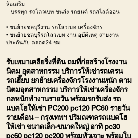
ล้อเสริม
– บรรทุก รถโลวเบท ขนส่ง รถยนต์ รถสไลด์ออน
• ขนย้ายชลบุรีงาน รถโลวเบท เครื่องจักร
• ขนย้ายชลบุรีรถโลวเบท งาน อุบัติเหตุ สายงาน
ประกันภัย ตลอด24 ชม
รับเหมาเคลียริ่งที่ดิน ถมที่ก่อสร้างโรงงาน
นิคม อุตสาหกรรม บริการให้เช่ารถเครน
รถเฮี๊ยบ ยกย้ายเครื่องจักรโรงงานหนัก ตาม
นิตมอุตสาหกรรม บริการให้เช่าเครื่องจักร
กลหนักทำงานรายวัน พร้อมรถรับส่ง รถ
แบคโฮให้เช่า PC200 pc120 PC60 รายวัน
รายเดือน – กรุงเทพฯ ปริมณฑลรถแบคโฮ
ให้เช่า ขนาดเล็ก-ขนาดใหญ่ อาทิ pc30
pc60 pc120 pc200 พร้อมหัวเจาะ พร้อมใบ