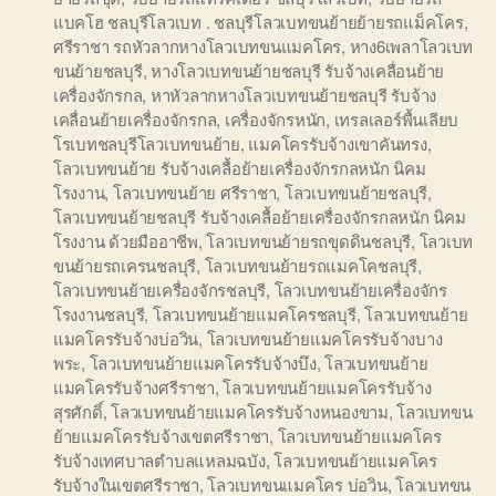
แบคโฮ ชลบุรีโลวเบท . ชลบุรีโลวเบทขนย้ายย้ายรถแม็คโคร
,
ศรีราชา รถหัวลากหางโลวเบทขนแมคโคร
,
หาง6เพลาโลวเบท
ขนย้ายชลบุรี
,
หางโลวเบทขนย้ายชลบุรี รับจ้างเคลื่อนย้าย
เครื่องจักรกล
,
หาหัวลากหางโลวเบทขนย้ายชลบุรี รับจ้าง
เคลื่อนย้ายเครื่องจักรกล
,
เครื่องจักรหนัก
,
เทรลเลอร์พื้นเลียบ
โรเบทชลบุรีโลวเบทขนย้าย
,
แมคโครรับจ้างเขาคันทรง
,
โลวเบทขนย้าย รับจ้างเคลื้อย้ายเครื่องจักรกลหนัก นิคม
โรงงาน
,
โลวเบทขนย้าย ศรีราชา
,
โลวเบทขนย้ายชลบุรี
,
โลวเบทขนย้ายชลบุรี รับจ้างเคลื้อย้ายเครื่องจักรกลหนัก นิคม
โรงงาน ด้วยมืออาชีพ
,
โลวเบทขนย้ายรถขุดดินชลบุรี
,
โลวเบท
ขนย้ายรถเครนชลบุรี
,
โลวเบทขนย้ายรถแมคโคชลบุรี
,
โลวเบทขนย้ายเครื่องจักรชลบุรี
,
โลวเบทขนย้ายเครื่องจักร
โรงงานชลบุรี
,
โลวเบทขนย้ายแมคโครชลบุรี
,
โลวเบทขนย้าย
แมคโครรับจ้างบ่อวิน
,
โลวเบทขนย้ายแมคโครรับจ้างบาง
พระ
,
โลวเบทขนย้ายแมคโครรับจ้างบึง
,
โลวเบทขนย้าย
แมคโครรับจ้างศรีราชา
,
โลวเบทขนย้ายแมคโครรับจ้าง
สุรศักดิ์
,
โลวเบทขนย้ายแมคโครรับจ้างหนองขาม
,
โลวเบทขน
ย้ายแมคโครรับจ้างเขตศรีราชา
,
โลวเบทขนย้ายแมคโคร
รับจ้างเทศบาลตำบลแหลมฉบัง
,
โลวเบทขนย้ายแมคโคร
รับจ้างในเขตศรีราชา
,
โลวเบทขนแมคโคร บ่อวิน
,
โลวเบทขน