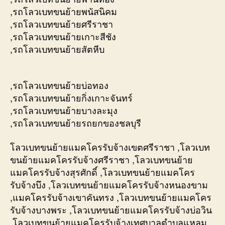
,รถโลวเบทขนย้ายพนัสนิคม
,รถโลวเบทขนย้ายศรีราชา
,รถโลวเบทขนย้ายเกาะสีชัง
,รถโลวเบทขนย้ายสัตหีบ
,รถโลวเบทขนย้ายบ่อทอง
,รถโลวเบทขนย้ายกิ่งเกาะจันทร์
,รถโลวเบทขนย้ายบางละมุง
,รถโลวเบทขนย้ายรถยกของชลบุรี
โลวเบทขนย้ายแมคโครรับจ้างเขตศรีราชา ,โลวเบท
ขนย้ายแมคโครรับจ้างศรีราชา ,โลวเบทขนย้าย
แมคโครรับจ้างสุรศักดิ์ ,โลวเบทขนย้ายแมคโคร
รับจ้างบึง ,โลวเบทขนย้ายแมคโครรับจ้างหนองขาม
,แมคโครรับจ้างเขาคันทรง ,โลวเบทขนย้ายแมคโคร
รับจ้างบางพระ ,โลวเบทขนย้ายแมคโครรับจ้างบ่อวิน
,โลวเบทขนย้ายแมคโครรับจ้างเทศบาลตำบลแหลม