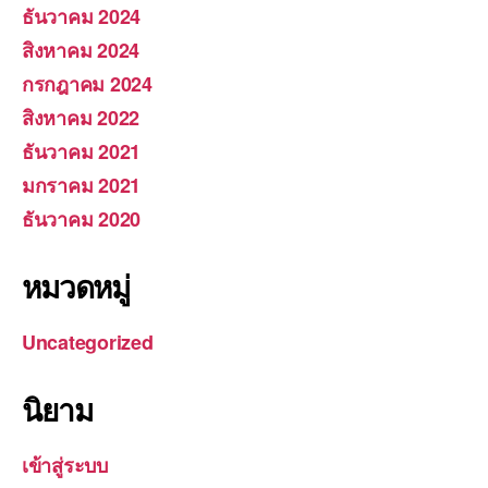
ธันวาคม 2024
สิงหาคม 2024
กรกฎาคม 2024
สิงหาคม 2022
ธันวาคม 2021
มกราคม 2021
ธันวาคม 2020
หมวดหมู่
Uncategorized
นิยาม
เข้าสู่ระบบ