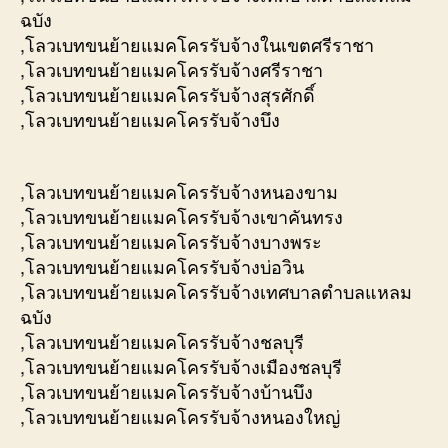
ฉบัง
,โลวเบทขนย้ายแมคโครรับจ้างในเขตศรีราชา
,โลวเบทขนย้ายแมคโครรับจ้างศรีราชา
,โลวเบทขนย้ายแมคโครรับจ้างสุรศักดิ์
,โลวเบทขนย้ายแมคโครรับจ้างบึง
,โลวเบทขนย้ายแมคโครรับจ้างหนองขาม
,โลวเบทขนย้ายแมคโครรับจ้างเขาคันทรง
,โลวเบทขนย้ายแมคโครรับจ้างบางพระ
,โลวเบทขนย้ายแมคโครรับจ้างบ่อวิน
,โลวเบทขนย้ายแมคโครรับจ้างเทศบาลตำบลแหลม
ฉบัง
,โลวเบทขนย้ายแมคโครรับจ้างชลบุรี
,โลวเบทขนย้ายแมคโครรับจ้างเมืองชลบุรี
,โลวเบทขนย้ายแมคโครรับจ้างบ้านบึง
,โลวเบทขนย้ายแมคโครรับจ้างหนองใหญ่