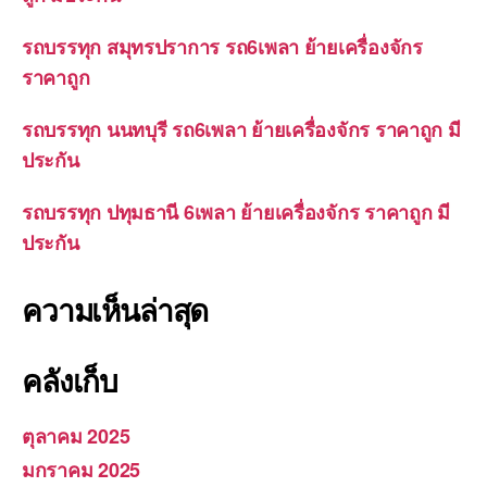
รถบรรทุก สมุทรปราการ รถ6เพลา ย้ายเครื่องจักร
ราคาถูก
รถบรรทุก นนทบุรี รถ6เพลา ย้ายเครื่องจักร ราคาถูก มี
ประกัน
รถบรรทุก ปทุมธานี 6เพลา ย้ายเครื่องจักร ราคาถูก มี
ประกัน
ความเห็นล่าสุด
คลังเก็บ
ตุลาคม 2025
มกราคม 2025