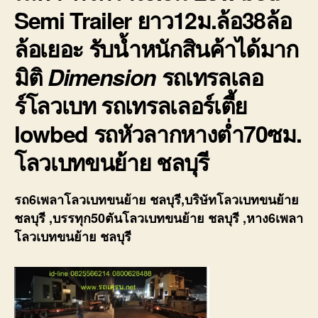
Semi Trailer ยาว12ม.ล้อ38ล้อ
ล้อเยอะ รับน้ำหนักสินค้าได้มาก
มิติ
Dimension
รถเทรลเลอ
ร์โลวเบท รถเทรลเลอร์เตี้ย
lowbed รถหัวลากหางต่ำ
70ซม.
โลวเบทขนย้าย ชลบุรี
รถ6เพลาโลวเบทขนย้าย ชลบุรี,บริษัทโลวเบทขนย้าย
ชลบุรี ,บรรทุก50ตันโลวเบทขนย้าย ชลบุรี ,หาง6เพลา
โลวเบทขนย้าย ชลบุรี