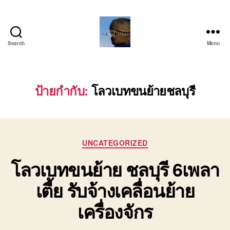
Search
Menu
บริการ
รถ
โลว์
เบท
ป้ายกำกับ:
โลวเบทขนย้ายชลบุรี
เฉพาะ
กิจ
พิเศษ
ย้าย
Categories
เครื่องจักร
UNCATEGORIZED
ติดต่อ
โลวเบทขนย้าย ชลบุรี 6เพลา
โทร
0818900005
เตี้ย รับจ้างเคลื่อนย้าย
เครื่องจักร