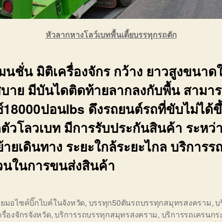
หัวลากหางโลว์เบทพื้นเตี้ยบรรทุกรถตัก
มนชั่น มิติเครื่องจักร กว้าง ยาวสูงขนาด
สบาย มีบันไดติดท้ายลากลงกับพื้น สามา
ซ์18000ปอนlbs ดึงรถยนต์รถที่ขับไม่ได้ข
ตัวโลวเบท มีการรับประกันสินค้า ระหว่
้ายเดินทาง ระยะใกล้ระยะไกล บริการร
นในการขนส่งสินค้า
ยมอไซค์บิ๊กไบค์ในจังหวัด
,
บรรทุก50ตันรถบรรทุกสมุทรสงคราม
,
บ
ครื่องจักรจังหวัด
,
บริการรถบรรทุกสมุทรสงคราม
,
บริการรถเครนกระ