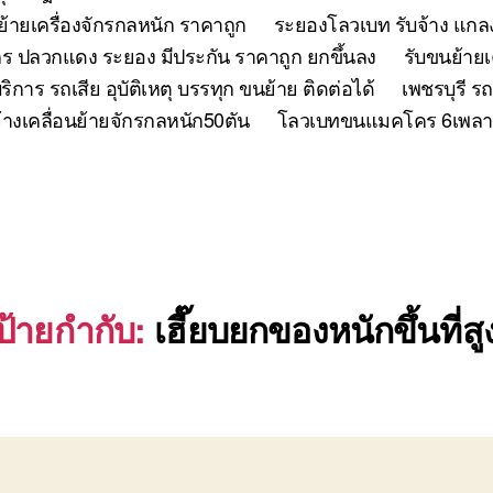
้ายเครื่องจักรกลหนัก ราคาถูก
ระยองโลวเบท รับจ้าง แก
ักร ปลวกแดง ระยอง มีประกัน ราคาถูก ยกขึ้นลง
รับขนย้ายเ
บริการ รถเสีย อุบัติเหตุ บรรทุก ขนย้าย ติดต่อได้
เพชรบุรี 
้างเคลื่อนย้ายจักรกลหนัก50ตัน
โลวเบทขนแมคโคร 6เพลาย้
ป้ายกำกับ:
เฮี๊ยบยกของหนักขึ้นที่สู