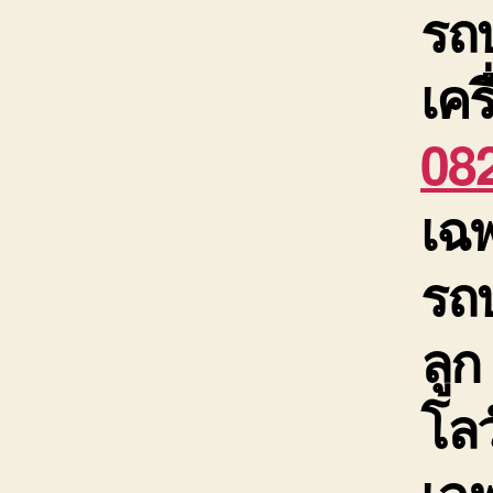
รถ
เคร
08
เฉ
รถ
ลูก
โลว