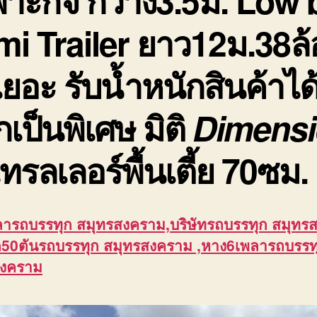
าะกิจ กว้าง3.5ม. Low 
i Trailer ยาว12ม.38ล้
เยอะ รับน้ำหนักสินค้าได
เป็นพิเศษ มิติ
Dimens
ทรลเลอร์พื้นเตี้ย
70ซม.
ารถบรรทุก สมุทรสงคราม,บริษัทรถบรรทุก สมุทร
ก50ตันรถบรรทุก สมุทรสงคราม ,หาง6เพลารถบรรท
สงคราม