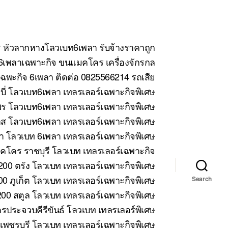
หัวลากหางโลวเบท6เพลา รับจ้างราคาถูก
 6เพลาเฉพาะกิจ ขนแมคโคร เครื่องจักรกล
เฉพะกิจ 6เพลา ติดต่อ 0825566214 รถเสีย
ี่ โลวเบท6เพลา เทลรเลอร์เฉพาะกิจพิเศษ
ร โลวเบท6เพลา เทลรเลอร์เฉพาะกิจพิเศษ
ส โลวเบท6เพลา เทลรเลอร์เฉพาะกิจพิเศษ
า โลวเบท 6เพลา เทลรเลอร์เฉพาะกิจพิเศษ
คโคร ราชบุรี โลวเบท เทลรเลอร์เฉพาะกิจ
00 ตรัง โลวเบท เทลรเลอร์เฉพาะกิจพิเศษ
 ภูเก็ต โลวเบท เทลรเลอร์เฉพาะกิจพิเศษ
Search
00 สตูล โลวเบท เทลรเลอร์เฉพาะกิจพิเศษ
รประจวบคีรีขันธ์ โลวเบท เทลรเลอร์พิเศษ
พชรบุรี โลวเบท เทลรเลอร์เฉพาะกิจพิเศษ