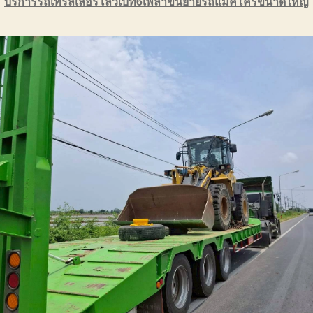
บริการรถเทรลเลอร์โลว์เบท6เพลาขนย้ายรถแม็คโครขนาดใหญ่