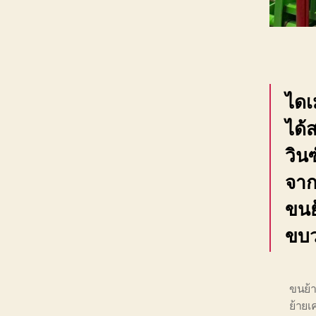
ไดเ
ได้
วิน
จาก
ขนย
ขบว
ขนย้า
ย้ายเ