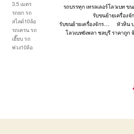
3.5 เมตร
รถบรรทุก เทรลเลอร์โลวเบท ขนย
รถยก รถ
รับขนย้ายเครื่องจ
สไลด์10ล้อ
รับขนย้ายเครื่องจักร…
หัวหิน 
รถเครน รถ
โลวเบท6เพลา ชลบุรี ราคาถูก จ
เฮี๊ยบ รถ
พ่วง10ล้อ