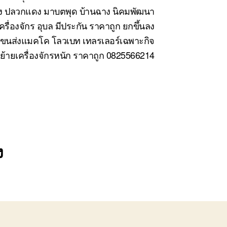
ลง ปลวกแดง มาบตพุด บ้านฉาง นิคมพัฒนา
ครื่องจักร อุบล มีประกัน ราคาถูก ยกขึ้นลง
รถขนส่งแมคโค โลวเบท เทลรเลอร์เฉพาะกิจ
ายเครื่องจักรหนัก ราคาถูก 0825566214
ง