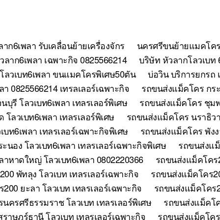
าก6เพลา รับเคลื่อนย้ายเครื่องจักร
นครศรีขนย้ายแมคโคร 
หัวลาก6เพลา เฉพาะกิจ 0825566214
บริษัท หัวลากโลวเบท
ากโลวเบท6เพลา ขนแมคโครพิเศษ50ตัน
บ่อวิน บริการยกรถ 
า 0825566214 เทรลเลอร์เฉพาะกิจ
รถขนส่งแม็คโคร กระบ
บุรี โลวเบท6เพลา เทลรเลอร์พิเศษ
รถขนส่งแม็คโคร ชุมพ
ด โลวเบท6เพลา เทลรเลอร์พิเศษ
รถขนส่งแม็คโคร นราธิวา
วเบท6เพลา เทลรเลอร์เฉพาะกิจพิเศษ
รถขนส่งแม็คโคร พังง
ระนอง โลวเบท6เพลา เทลรเลอร์เฉพาะกิจพิเศษ
รถขนส่งแม็
ลาหาดใหญ่ โลวเบท6เพลา 0802220366
รถขนส่งแม็คโคร2
00 พัทลุง โลวเบท เทลรเลอร์เฉพาะกิจ
รถขนส่งแม็คโคร200
ร200 ยะลา โลวเบท เทลรเลอร์เฉพาะกิจ
รถขนส่งแม็คโคร2
รนครศรีธรรมราช โลวเบท เทลรเลอร์พิเศษ
รถขนส่งแม็คโค
ุราษฎร์ธานี โลวเบท เทลรเลอร์เฉพาะกิจ
รถขนส่งแม็คโครเ