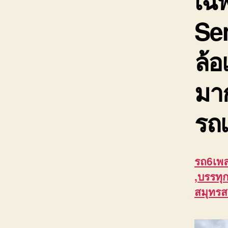
เฉพ
Sem
ล้อ
มาก
รถเ
รถ6เพล
,บรรทุ
สมุทร