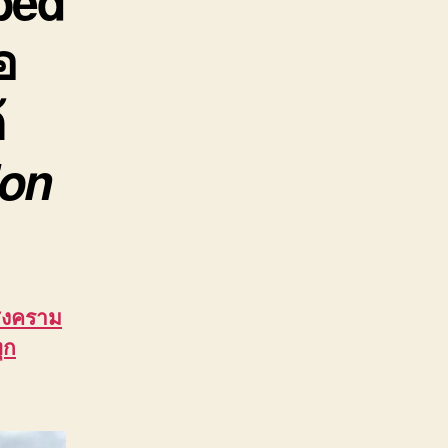
bed
อ
้
ion
สงคราม
ุก