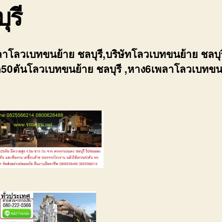
ุรี
าโลวเบทขนย้าย ชลบุรี,บริษัทโลวเบทขนย้าย ชลบุร
ก50ตันโลวเบทขนย้าย ชลบุรี ,หาง6เพลาโลวเบทขน