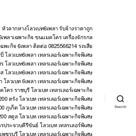
หัวลากหางโลวเบท6เพลา รับจ้างราคาถูก
 6เพลาเฉพาะกิจ ขนแมคโคร เครื่องจักรกล
เฉพะกิจ 6เพลา ติดต่อ 0825566214 รถเสีย
ี่ โลวเบท6เพลา เทลรเลอร์เฉพาะกิจพิเศษ
ร โลวเบท6เพลา เทลรเลอร์เฉพาะกิจพิเศษ
ส โลวเบท6เพลา เทลรเลอร์เฉพาะกิจพิเศษ
า โลวเบท 6เพลา เทลรเลอร์เฉพาะกิจพิเศษ
คโคร ราชบุรี โลวเบท เทลรเลอร์เฉพาะกิจ
00 ตรัง โลวเบท เทลรเลอร์เฉพาะกิจพิเศษ
 ภูเก็ต โลวเบท เทลรเลอร์เฉพาะกิจพิเศษ
Search
00 สตูล โลวเบท เทลรเลอร์เฉพาะกิจพิเศษ
รประจวบคีรีขันธ์ โลวเบท เทลรเลอร์พิเศษ
พชรบุรี โลวเบท เทลรเลอร์เฉพาะกิจพิเศษ