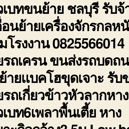
เบทขนย้าย ชลบุรี รับจ้
เค
ย้
เค
ื่อนย้ายเครื่องจักรกลหน
คมโรงงาน 0825566014
ายรถเครน ขนส่งรถบดถ
ย้ายแบคโฮขุดเจาะ รับ
ยรถเกี่ยวข้าวหัวลากหาง
เบท6เพลาพื้นเตี้ย หาง