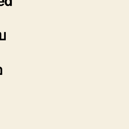
ed
บ
อ