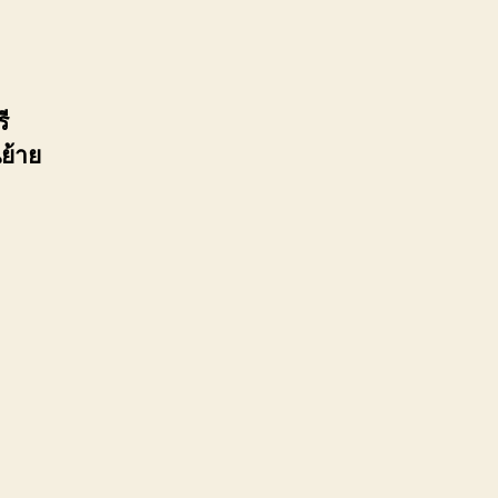
ี
ย้าย