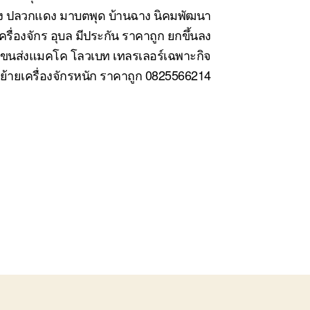
ลง ปลวกแดง มาบตพุด บ้านฉาง นิคมพัฒนา
ครื่องจักร อุบล มีประกัน ราคาถูก ยกขึ้นลง
รถขนส่งแมคโค โลวเบท เทลรเลอร์เฉพาะกิจ
ายเครื่องจักรหนัก ราคาถูก 0825566214