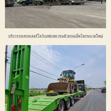
บริการรถเทรลเลอร์โลว์เบท6เพลาขนย้ายรถแม็คโครขนาดใหญ่