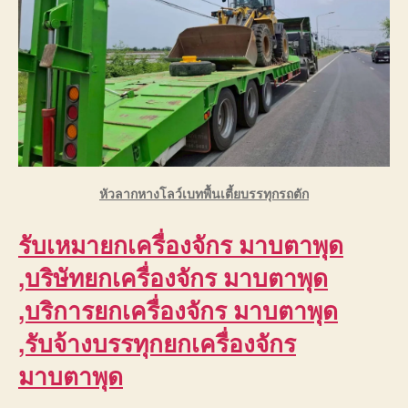
หัวลากหางโลว์เบทพื้นเตี้ยบรรทุกรถตัก
รับเหมายกเครื่องจักร มาบตาพุด
,บริษัทยกเครื่องจักร มาบตาพุด
,บริการยกเครื่องจักร มาบตาพุด
,รับจ้างบรรทุกยกเครื่องจักร
มาบตาพุด