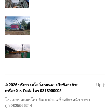
© 2026
บริการรถโลว์เบทเฉพาะกิจพิเศษ ย้าย
Up
↑
เครื่องจักร ติดต่อโทร 0818900005
โลวเบทขนแมคโคร 6เพลาย้ายเครื่องจักรหนัก ราคา
ถูก 0825566214