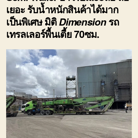
เยอะ รับน้ำหนักสินค้าได้มาก
เป็นพิเศษ มิติ
Dimension
รถ
เทรลเลอร์พื้นเตี้ย
70ซม.