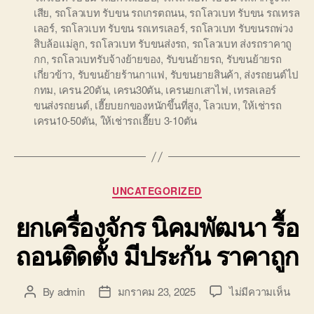
เสีย
,
รถโลวเบท รับขน รถเกรตถนน
,
รถโลวเบท รับขน รถเทรล
เลอร์
,
รถโลวเบท รับขน รถเทรเลอร์
,
รถโลวเบท รับขนรถพ่วง
สิบล้อแม่ลูก
,
รถโลวเบท รับขนส่งรถ
,
รถโลวเบท ส่งรถราคาถู
กก
,
รถโลวเบทรับจ้างย้ายของ
,
รับขนย้ายรถ
,
รับขนย้ายรถ
เกี่ยวข้าว
,
รับขนย้ายร้านกาแฟ
,
รับขนยายสินค้า
,
ส่งรถยนต์ไป
กทม
,
เครน 20ตัน
,
เครน30ตัน
,
เครนยกเสาไฟ
,
เทรลเลอร์
ขนส่งรถยนต์
,
เฮี๊ยบยกของหนักขึ้นที่สูง
,
โลวเบท
,
ให้เช่ารถ
เครน10-50ตัน
,
ให้เช่ารถเฮี๊ยบ 3-10ตัน
Categories
UNCATEGORIZED
ยกเครื่องจักร นิคมพัฒนา รื้อ
ถอนติดตั้ง มีประกัน ราคาถูก
บน
By
admin
มกราคม 23, 2025
ไม่มีความเห็น
Post
Post
ยก
author
date