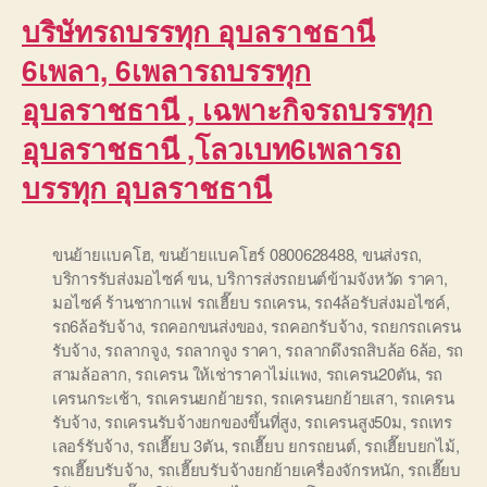
บริษัทรถบรรทุก อุบลราชธานี
6เพลา, 6เพลารถบรรทุก
อุบลราชธานี , เฉพาะกิจรถบรรทุก
อุบลราชธานี ,โลวเบท6เพลารถ
บรรทุก อุบลราชธานี
ขนย้ายแบคโฮ
,
ขนย้ายแบคโฮร์ 0800628488
,
ขนส่งรถ
,
บริการรับส่งมอไซค์ ขน
,
บริการส่งรถยนต์ข้ามจังหวัด ราคา
,
มอไซค์ ร้านชากาแฟ รถเฮี๊ยบ รถเครน
,
รถ4ล้อรับส่งมอไซค์
,
รถ6ล้อรับจ้าง
,
รถคอกขนส่งของ
,
รถคอกรับจ้าง
,
รถยกรถเครน
รับจ้าง
,
รถลากจูง
,
รถลากจูง ราคา
,
รถลากดึงรถสิบล้อ 6ล้อ
,
รถ
สามล้อลาก
,
รถเครน ให้เช่าราคาไม่แพง
,
รถเครน20ตัน
,
รถ
เครนกระเช้า
,
รถเครนยกย้ายรถ
,
รถเครนยกย้ายเสา
,
รถเครน
รับจ้าง
,
รถเครนรับจ้างยกของขึ้นที่สูง
,
รถเครนสูง50ม
,
รถเทร
เลอร์รับจ้าง
,
รถเฮี๊ยบ 3ตัน
,
รถเฮี๊ยบ ยกรถยนต์
,
รถเฮี๊ยบยกไม้
,
รถเฮี๊ยบรับจ้าง
,
รถเฮี๊ยบรับจ้างยกย้ายเครื่องจักรหนัก
,
รถเฮี๊ยบ