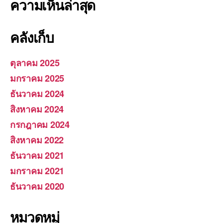
ความเห็นล่าสุด
คลังเก็บ
ตุลาคม 2025
มกราคม 2025
ธันวาคม 2024
สิงหาคม 2024
กรกฎาคม 2024
สิงหาคม 2022
ธันวาคม 2021
มกราคม 2021
ธันวาคม 2020
หมวดหมู่