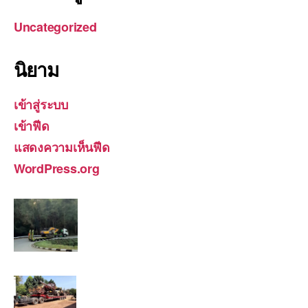
Uncategorized
นิยาม
เข้าสู่ระบบ
เข้าฟีด
แสดงความเห็นฟีด
WordPress.org