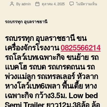
บน
By
admin
ตุลาคม 4, 2025
ไม่มีความเห็น
Post
Post
รถ
author
date
บรรทุ
อุบลรา
รถบรรทุก อุบลราชธานี
รถ6เพ
ขน
รถบรรทุก อุบลราชธานี ขน
เครื่อง
โรงงา
เครื่องจักรโรงงาน
0825566214
ส่ง
ชิ้น
รถโลว์เบทเฉพาะกิจ ขนย้าย รถ
งาน
แบคโฮ รถบด รถเกรดถนน รถ
พ่วงแม่ลูก รถเทรลเลอร์ หัวลาก
หางโลว์เบท6เพลา พื้นเตี้ย หาง
เฉพาะกิจ กว้าง3.5ม. Low bed
Semi Trailer ยาว12ม.38ล้อ ล้อ