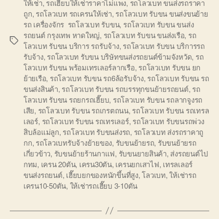
ให้เช่า
,
รถเฮี๊ยบให้เช่าราคาไม่แพง
,
รถโลวเบท ขนส่งรถราคา
ถูก
,
รถโลวเบท รถเครนให้เช่า
,
รถโลวเบท รับขน ขนส่งขนย้าย
รถ เครื่องจักร รถโลวเบท รับขน
,
รถโลวเบท รับขน ขนส่ง
รถยนต์ กรุงเทพ หาดใหญ่
,
รถโลวเบท รับขน ขนส่งเรือ
,
รถ
Tags
โลวเบท รับขน บริการ รถรับจ้าง
,
รถโลวเบท รับขน บริการรถ
รับจ้าง
,
รถโลวเบท รับขน บริษัทขนส่งรถยนต์ข้ามจังหวัด
,
รถ
โลวเบท รับขน พร้อมเทรเลอร์ลากเรือ
,
รถโลวเบท รับขน ยก
ย้ายเรือ
,
รถโลวเบท รับขน รถ6ล้อรับจ้าง
,
รถโลวเบท รับขน รถ
ขนส่งสินค้า
,
รถโลวเบท รับขน รถบรรทุกขนย้ายรถยนต์
,
รถ
โลวเบท รับขน รถยกรถเฮี๊ยบ
,
รถโลวเบท รับขน รถลากจูงรถ
เสีย
,
รถโลวเบท รับขน รถเกรตถนน
,
รถโลวเบท รับขน รถเทรล
เลอร์
,
รถโลวเบท รับขน รถเทรเลอร์
,
รถโลวเบท รับขนรถพ่วง
สิบล้อแม่ลูก
,
รถโลวเบท รับขนส่งรถ
,
รถโลวเบท ส่งรถราคาถู
กก
,
รถโลวเบทรับจ้างย้ายของ
,
รับขนย้ายรถ
,
รับขนย้ายรถ
เกี่ยวข้าว
,
รับขนย้ายร้านกาแฟ
,
รับขนยายสินค้า
,
ส่งรถยนต์ไป
กทม
,
เครน 20ตัน
,
เครน30ตัน
,
เครนยกเสาไฟ
,
เทรลเลอร์
ขนส่งรถยนต์
,
เฮี๊ยบยกของหนักขึ้นที่สูง
,
โลวเบท
,
ให้เช่ารถ
เครน10-50ตัน
,
ให้เช่ารถเฮี๊ยบ 3-10ตัน