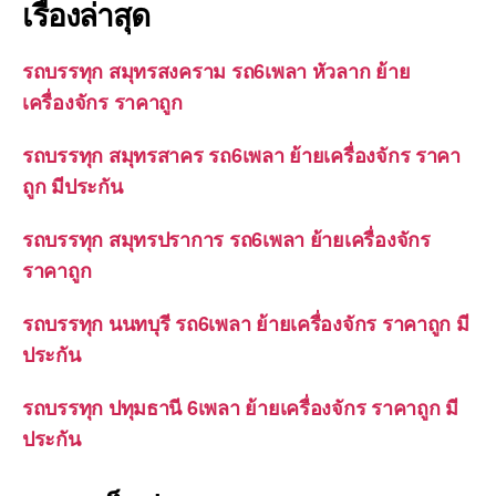
เรื่องล่าสุด
รถบรรทุก สมุทรสงคราม รถ6เพลา หัวลาก ย้าย
เครื่องจักร ราคาถูก
รถบรรทุก สมุทรสาคร รถ6เพลา ย้ายเครื่องจักร ราคา
ถูก มีประกัน
รถบรรทุก สมุทรปราการ รถ6เพลา ย้ายเครื่องจักร
ราคาถูก
รถบรรทุก นนทบุรี รถ6เพลา ย้ายเครื่องจักร ราคาถูก มี
ประกัน
รถบรรทุก ปทุมธานี 6เพลา ย้ายเครื่องจักร ราคาถูก มี
ประกัน