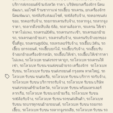
บริการส่งรถยนต์ข้ามจังหวัด ราคา
,
บริษัทยกเครื่องจักร นิคม
พัฒนา
,
มอไซค์ ร้านชากาแฟ รถเฮี๊ยบ รถเครน
,
ยกเครื่องจักร
นิคมพัฒนา
,
รถ4ล้อรับส่งมอไซค์
,
รถ6ล้อรับจ้าง
,
รถคอกขนส่ง
ของ
,
รถคอกรับจ้าง
,
รถยกรถเครนรับจ้าง
,
รถลากจูง
,
รถลากจูง
ราคา
,
รถลากดึงรถสิบล้อ 6ล้อ
,
รถสามล้อลาก
,
รถเครน ให้เช่า
ราคาไม่แพง
,
รถเครน20ตัน
,
รถเครนกระเช้า
,
รถเครนยกย้าย
รถ
,
รถเครนยกย้ายเสา
,
รถเครนรับจ้าง
,
รถเครนรับจ้างยกของ
ขึ้นที่สูง
,
รถเครนสูง50ม
,
รถเทรเลอร์รับจ้าง
,
รถเฮี๊ยบ 3ตัน
,
รถ
เฮี๊ยบ ยกรถยนต์
,
รถเฮี๊ยบยกไม้
,
รถเฮี๊ยบรับจ้าง
,
รถเฮี๊ยบรับ
จ้างยกย้ายเครื่องจักรหนัก
,
รถเฮี๊ยบให้เช่า
,
รถเฮี๊ยบให้เช่าราคา
ไม่แพง
,
รถโลวเบท ขนส่งรถราคาถูก
,
รถโลวเบท รถเครนให้
เช่า
,
รถโลวเบท รับขน ขนส่งขนย้ายรถ เครื่องจักร รถโลวเบท
รับขน
,
รถโลวเบท รับขน ขนส่งรถยนต์ กรุงเทพ หาดใหญ่
,
รถ
โลวเบท รับขน ขนส่งเรือ
,
รถโลวเบท รับขน บริการ รถรับจ้าง
,
Tags
รถโลวเบท รับขน บริการรถรับจ้าง
,
รถโลวเบท รับขน บริษัท
ขนส่งรถยนต์ข้ามจังหวัด
,
รถโลวเบท รับขน พร้อมเทรเลอร์
ลากเรือ
,
รถโลวเบท รับขน ยกย้ายเรือ
,
รถโลวเบท รับขน
รถ6ล้อรับจ้าง
,
รถโลวเบท รับขน รถขนส่งสินค้า
,
รถโลวเบท
รับขน รถบรรทุกขนย้ายรถยนต์
,
รถโลวเบท รับขน รถยกรถ
เฮี๊ยบ
,
รถโลวเบท รับขน รถลากจูงรถเสีย
,
รถโลวเบท รับขน รถ