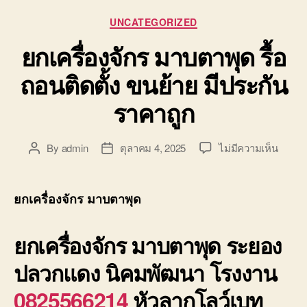
Categories
UNCATEGORIZED
ยกเครื่องจักร มาบตาพุด รื้อ
ถอนติดตั้ง ขนย้าย มีประกัน
ราคาถูก
บน
By
admin
ตุลาคม 4, 2025
ไม่มีความเห็น
Post
Post
ยก
author
date
เครื่อง
มาบตา
ยกเครื่องจักร มาบตาพุด
รื้อ
ถอน
ยกเครื่องจักร มาบตาพุด ระยอง
ติด
ตั้ง
ปลวกแดง นิคมพัฒนา โรงงาน
ขน
ย้าย
0825566214
หัวลากโลว์เบท
มี