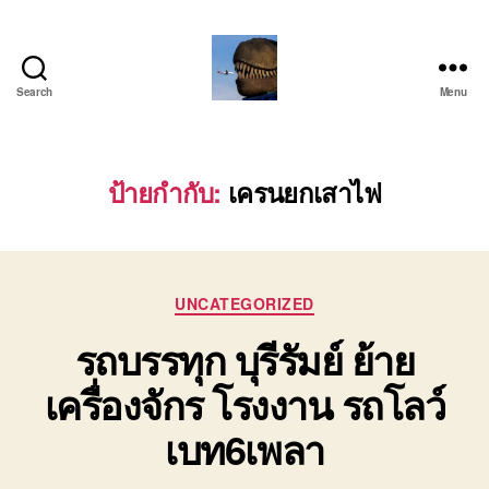
Search
Menu
บริการ
รถ
โลว์
เบท
ป้ายกำกับ:
เครนยกเสาไฟ
เฉพาะ
กิจ
พิเศษ
ย้าย
Categories
เครื่องจักร
UNCATEGORIZED
ติดต่อ
รถบรรทุก บุรีรัมย์ ย้าย
โทร
0818900005
เครื่องจักร โรงงาน รถโลว์
เบท6เพลา