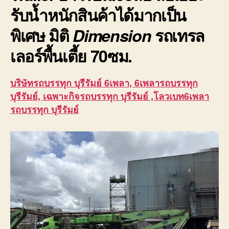
รับน้ำหนักสินค้าได้มากเป็น
พิเศษ มิติ
Dimension
รถเทรล
เลอร์พื้นเตี้ย
70ซม.
บริษัทรถบรรทุก บุรีรัมย์ 6เพลา, 6เพลารถบรรทุก
บุรีรัมย์, เฉพาะกิจรถบรรทุก บุรีรัมย์ ,โลวเบท6เพลา
รถบรรทุก บุรีรัมย์