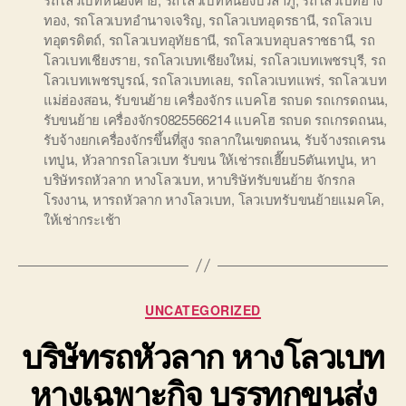
ทอง
,
รถโลวเบทอำนาจเจริญ
,
รถโลวเบทอุดรธานี
,
รถโลวเบ
ทอุตรดิตถ์
,
รถโลวเบทอุทัยธานี
,
รถโลวเบทอุบลราชธานี
,
รถ
โลวเบทเชียงราย
,
รถโลวเบทเชียงใหม่
,
รถโลวเบทเพชรบุรี
,
รถ
โลวเบทเพชรบูรณ์
,
รถโลวเบทเลย
,
รถโลวเบทแพร่
,
รถโลวเบท
แม่ฮ่องสอน
,
รับขนย้าย เครื่องจักร แบคโฮ รถบด รถเกรดถนน
,
รับขนย้าย เครื่องจักร0825566214 แบคโฮ รถบด รถเกรดถนน
,
รับจ้างยกเครื่องจักรขึ้นที่สูง รถลากในเขตถนน
,
รับจ้างรถเครน
เทปูน
,
หัวลากรถโลวเบท รับขน ให้เช่ารถเฮี๊ยบ5ตันเทปูน
,
หา
บริษัทรถหัวลาก หางโลวเบท
,
หาบริษัทรับขนย้าย จักรกล
โรงงาน
,
หารถหัวลาก หางโลวเบท
,
โลวเบทรับขนย้ายแมคโค
,
ให้เช่ากระเช้า
Categories
UNCATEGORIZED
บริษัทรถหัวลาก หางโลวเบท
หางเฉพาะกิจ บรรทุกขนส่ง