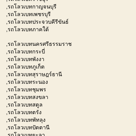
,รถโลวเบทกาญจนบุรี
,รถโลวเบทเพชรบุรี
,รถโลวเบทประจวบคีรีขันธ์
,รถโลวเบทภาคใต้
,รถโลวเบทนครศรีธรรมราช
,รถโลวเบทกระบี่
,รถโลวเบทพังงา
,รถโลวเบทภูเก็ต
,รถโลวเบทสุราษฎร์ธานี
,รถโลวเบทระนอง
,รถโลวเบทชุมพร
,รถโลวเบทสงขลา
,รถโลวเบทสตูล
,รถโลวเบทตรัง
,รถโลวเบทพัทลุง
,รถโลวเบทปัตตานี
,รถโลวเบทยะลา