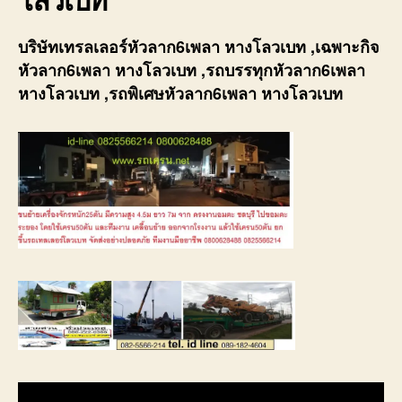
บริษัทเทรลเลอร์หัวลาก6เพลา หางโลวเบท ,เฉพาะกิจ
หัวลาก6เพลา หางโลวเบท ,รถบรรทุกหัวลาก6เพลา
หางโลวเบท ,รถพิเศษหัวลาก6เพลา หางโลวเบท