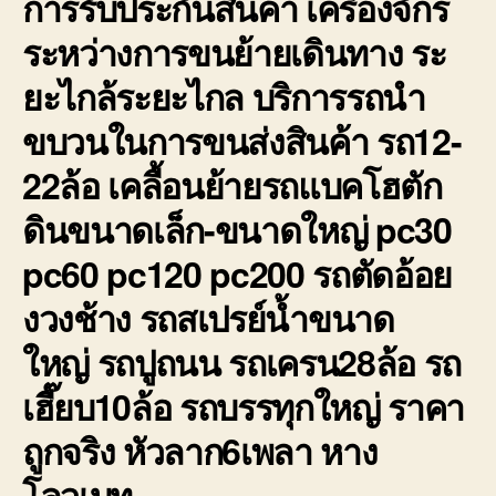
การรับประกันสินค้า เครื่องจักร
ระหว่างการขนย้ายเดินทาง ระ
ยะไกล้ระยะไกล บริการรถนำ
ขบวนในการขนส่งสินค้า รถ12-
22ล้อ เคลื้อนย้ายรถแบคโฮตัก
ดินขนาดเล็ก-ขนาดใหญ่ pc30
pc60 pc120 pc200 รถตัดอ้อย
งวงช้าง รถสเปรย์น้ำขนาด
ใหญ่ รถปูถนน รถเครน28ล้อ รถ
เฮี๊ยบ10ล้อ รถบรรทุกใหญ่ ราคา
ถูกจริง หัวลาก6เพลา หาง
โลวเบท