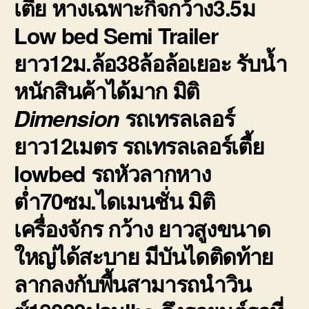
เตี้ย หางเฉพาะกิจกว้าง3.5ม
Low bed Semi Trailer
ยาว12ม.ล้อ38ล้อล้อเยอะ รับน้ำ
หนักสินค้าได้มาก มิติ
Dimension
รถเทรลเลอร์
ยาว12เมตร รถเทรลเลอร์เตี้ย
lowbed รถหัวลากหาง
ต่ำ
70ซม.ไดเมนชั่น มิติ
เครื่องจักร กว้าง ยาวสูงขนาด
ใหญ่ได้สะบาย มีบันไดติดท้าย
ลากลงกับพื้นสามารถนำวิน