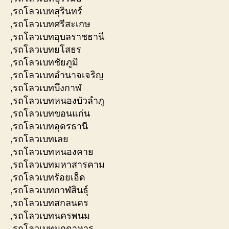
,รถโลวเบทสุรินทร์
,รถโลวเบทศรีสะเกษ
,รถโลวเบทอุบลราชธานี
,รถโลวเบทยโสธร
,รถโลวเบทชัยภูมิ
,รถโลวเบทอำนาจเจริญ
,รถโลวเบทบึงกาฬ
,รถโลวเบทหนองบัวลำภู
,รถโลวเบทขอนแก่น
,รถโลวเบทอุดรธานี
,รถโลวเบทเลย
,รถโลวเบทหนองคาย
,รถโลวเบทมหาสารคาม
,รถโลวเบทร้อยเอ็ด
,รถโลวเบทกาฬสินธุ์
,รถโลวเบทสกลนคร
,รถโลวเบทนครพนม
,รถโลวเบทมุกดาหาร