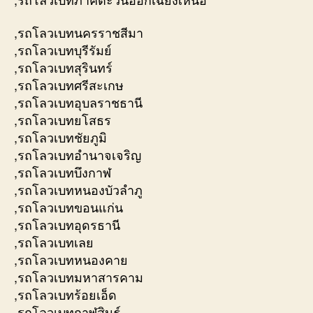
,รถโลวเบทนครราชสีมา
,รถโลวเบทบุรีรัมย์
,รถโลวเบทสุรินทร์
,รถโลวเบทศรีสะเกษ
,รถโลวเบทอุบลราชธานี
,รถโลวเบทยโสธร
,รถโลวเบทชัยภูมิ
,รถโลวเบทอำนาจเจริญ
,รถโลวเบทบึงกาฬ
,รถโลวเบทหนองบัวลำภู
,รถโลวเบทขอนแก่น
,รถโลวเบทอุดรธานี
,รถโลวเบทเลย
,รถโลวเบทหนองคาย
,รถโลวเบทมหาสารคาม
,รถโลวเบทร้อยเอ็ด
,รถโลวเบทกาฬสินธุ์