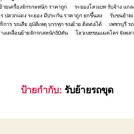
้ายเครื่องจักรกลหนัก ราคาถูก
ระยองโลวเบท รับจ้าง แก
ักร ปลวกแดง ระยอง มีประกัน ราคาถูก ยกขึ้นลง
รับขนย้ายเ
บริการ รถเสีย อุบัติเหตุ บรรทุก ขนย้าย ติดต่อได้
เพชรบุรี 
้างเคลื่อนย้ายจักรกลหนัก50ตัน
โลวเบทขนแมคโคร 6เพลาย้
ป้ายกำกับ:
รับย้ายรถขุด