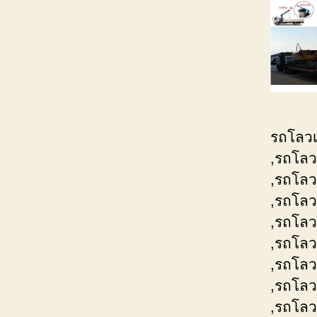
รถโลวเ
,รถโลว
,รถโลว
,รถโล
,รถโลว
,รถโล
,รถโลว
,รถโลว
,รถโลว