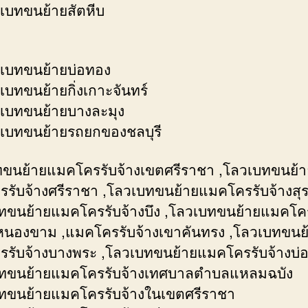
เบทขนย้ายสัตหีบ
เบทขนย้ายบ่อทอง
เบทขนย้ายกิ่งเกาะจันทร์
เบทขนย้ายบางละมุง
เบทขนย้ายรถยกของชลบุรี
ขนย้ายแมคโครรับจ้างเขตศรีราชา ,โลวเบทขนย้า
รับจ้างศรีราชา ,โลวเบทขนย้ายแมคโครรับจ้างสุรศ
ทขนย้ายแมคโครรับจ้างบึง ,โลวเบทขนย้ายแมคโค
งหนองขาม ,แมคโครรับจ้างเขาคันทรง ,โลวเบทขนย
รับจ้างบางพระ ,โลวเบทขนย้ายแมคโครรับจ้างบ่อ
บทขนย้ายแมคโครรับจ้างเทศบาลตำบลแหลมฉบัง
ทขนย้ายแมคโครรับจ้างในเขตศรีราชา