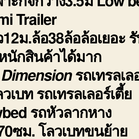
พาะกิจกว้าง3.5ม Low b
i Trailer
12ม.ล้อ38ล้อล้อเยอะ รั
หนักสินค้าได้มาก
ิ
Dimension
รถเทรลเล
ลวเบท รถเทรลเลอร์เตี้ย
wbed รถหัวลากหาง
70ซม. โลวเบทขนย้าย