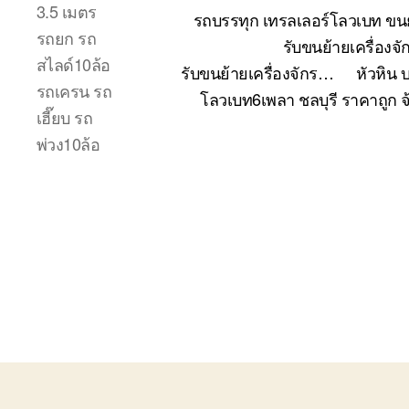
3.5 เมตร
รถบรรทุก เทรลเลอร์โลวเบท ขนย
รถยก รถ
รับขนย้ายเครื่องจ
สไลด์10ล้อ
รับขนย้ายเครื่องจักร…
หัวหิน 
รถเครน รถ
โลวเบท6เพลา ชลบุรี ราคาถูก จ
เฮี๊ยบ รถ
พ่วง10ล้อ