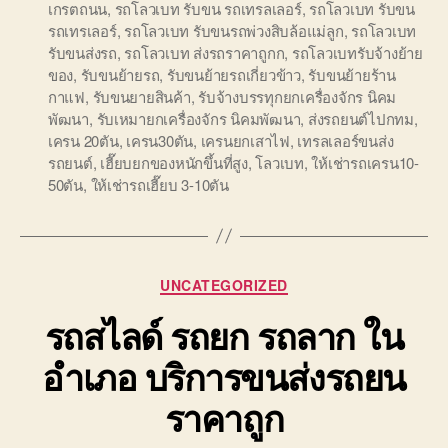
เกรตถนน
,
รถโลวเบท รับขน รถเทรลเลอร์
,
รถโลวเบท รับขน
รถเทรเลอร์
,
รถโลวเบท รับขนรถพ่วงสิบล้อแม่ลูก
,
รถโลวเบท
รับขนส่งรถ
,
รถโลวเบท ส่งรถราคาถูกก
,
รถโลวเบทรับจ้างย้าย
ของ
,
รับขนย้ายรถ
,
รับขนย้ายรถเกี่ยวข้าว
,
รับขนย้ายร้าน
กาแฟ
,
รับขนยายสินค้า
,
รับจ้างบรรทุกยกเครื่องจักร นิคม
พัฒนา
,
รับเหมายกเครื่องจักร นิคมพัฒนา
,
ส่งรถยนต์ไปกทม
,
เครน 20ตัน
,
เครน30ตัน
,
เครนยกเสาไฟ
,
เทรลเลอร์ขนส่ง
รถยนต์
,
เฮี๊ยบยกของหนักขึ้นที่สูง
,
โลวเบท
,
ให้เช่ารถเครน10-
50ตัน
,
ให้เช่ารถเฮี๊ยบ 3-10ตัน
Categories
UNCATEGORIZED
รถสไลด์ รถยก รถลาก ใน
อำเภอ บริการขนส่งรถยน
ราคาถูก