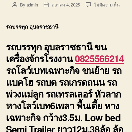
บน
By
admin
ตุลาคม 4, 2025
ไม่มีความเห็น
Post
Post
รถ
author
date
บรรทุ
อุบลรา
รถบรรทุก อุบลราชธานี
รถ6เพ
ขน
รถบรรทุก อุบลราชธานี ขน
เครื่อง
โรงงา
เครื่องจักรโรงงาน
0825566214
ส่ง
ชิ้น
รถโลว์เบทเฉพาะกิจ ขนย้าย รถ
งาน
แบคโฮ รถบด รถเกรดถนน รถ
พ่วงแม่ลูก รถเทรลเลอร์ หัวลาก
หางโลว์เบท6เพลา พื้นเตี้ย หาง
เฉพาะกิจ กว้าง3.5ม. Low bed
Semi Trailer ยาว12ม.38ล้อ ล้อ