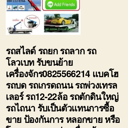
รถสไลด์ รถยก รถลาก รถ
โลวเบท รับขนย้าย
เครื่องจักร0825566214 แบคโฮ
รถบด รถเกรดถนน รถพ่วงเทรล
เลอร์ รถ12-22ล้อ รถตักดินใหญ่
รถไถนา รับเป็นตัวแทนการซื้อ
ขาย ป้องกันการ หลอกขาย หรือ