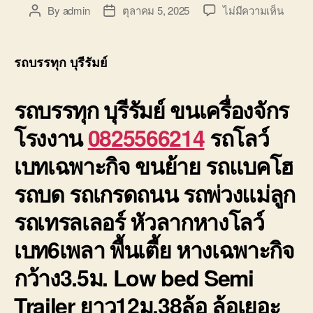
บน
By
admin
ตุลาคม 5, 2025
ไม่มีความเห็น
Post
Post
รถ
author
date
บรรทุ
บุรีรัมย
รถบรรทุก บุรีรัมย์
ย้าย
เครื่อง
รถบรรทุก บุรีรัมย์
ขนเครื่องจักร
โรงงา
รถ
โรงงาน
0825566214
รถโลว์
โลว์
เบท6เ
เบทเฉพาะกิจ ขนย้าย รถแบคโฮ
รถบด รถเกรดถนน รถพ่วงแม่ลูก
รถเทรลเลอร์ หัวลากหางโลว์
เบท6เพลา พื้นเตี้ย หางเฉพาะกิจ
กว้าง3.5ม. Low bed Semi
Trailer ยาว12ม.38ล้อ ล้อเยอะ