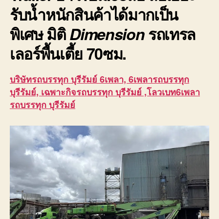
รับน้ำหนักสินค้าได้มากเป็น
พิเศษ มิติ
Dimension
รถเทรล
เลอร์พื้นเตี้ย
70ซม.
บริษัทรถบรรทุก บุรีรัมย์ 6เพลา, 6เพลารถบรรทุก
บุรีรัมย์, เฉพาะกิจรถบรรทุก บุรีรัมย์ ,โลวเบท6เพลา
รถบรรทุก บุรีรัมย์