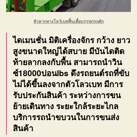
หัวลากหางโลว์เบทพื้นเตี้ยบรรทุกรถตัก
ไดเมนชั่น มิติเครื่องจักร กว้าง ยาว
สูงขนาดใหญ่ได้สบาย มีบันไดติด
ท้ายลากลงกับพื้น สามารถนำวิน
ซ์18000ปอนlbs ดึงรถยนต์รถที่ขับ
ไม่ได้ขึ้นลงจากตัวโลวเบท มีการ
รับประกันสินค้า ระหว่างการขน
ย้ายเดินทาง ระยะใกล้ระยะไกล
บริการรถนำขบวนในการขนส่ง
สินค้า