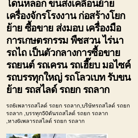
โดนหลอก ขนส่งเคลื่อนย้าย
เครื่องจักรโรงงาน ก่อสร้างโยก
ย้าย ซื้อขาย ส่งมอบ เครื่องมือ
การเกษตรกรรม พืชสวน ไร่นา
รถไถ เป็นตัวกลางการซื้อขาย
รถยนต์ รถเครน รถเฮี๊ยบ มอไซค์
รถบรรทุกใหญ่ รถโลวเบท รับขน
ย้าย รถสไลด์ รถยก รถลาก
รถ6เพลารถสไลด์ รถยก รถลาก,บริษัทรถสไลด์ รถยก
รถลาก ,บรรทุก50ตันรถสไลด์ รถยก รถลาก
,หาง6เพลารถสไลด์ รถยก รถลาก