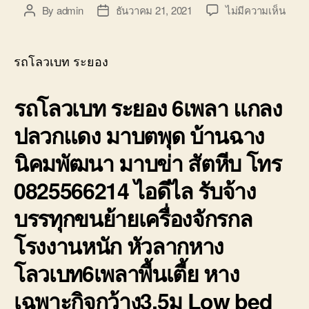
บน
By
admin
ธันวาคม 21, 2021
ไม่มีความเห็น
Post
Post
รถ
author
date
โลวเ
ระยอ
รถโลวเบท ระยอง
6เพล
เตี้ย
รถโลวเบท ระยอง 6เพลา แกลง
แกลง
ปลวก
ปลวกแดง มาบตพุด บ้านฉาง
มาบ
ตพุด
นิคมพัฒนา มาบข่า สัตหีบ โทร
บ้าน
มาบ
0825566214 ไอดีไล รับจ้าง
บรรทุกขนย้ายเครื่องจักรกล
โรงงานหนัก หัวลากหาง
โลวเบท6เพลาพื้นเตี้ย หาง
เฉพาะกิจกว้าง3.5ม Low bed