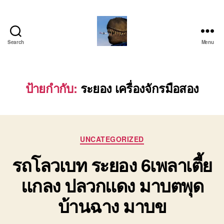
Search
Menu
บริการ
รถ
โลว์
เบท
ป้ายกำกับ:
ระยอง เครื่องจักรมือสอง
เฉพาะ
กิจ
พิเศษ
ย้าย
Categories
เครื่องจักร
UNCATEGORIZED
ติดต่อ
รถโลวเบท ระยอง 6เพลาเตี้ย
โทร
0818900005
แกลง ปลวกแดง มาบตพุด
บ้านฉาง มาบข