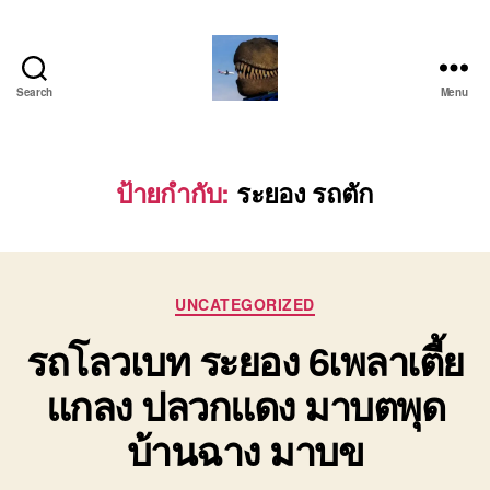
Search
Menu
บริการ
รถ
โลว์
เบท
ป้ายกำกับ:
ระยอง รถตัก
เฉพาะ
กิจ
พิเศษ
ย้าย
Categories
เครื่องจักร
UNCATEGORIZED
ติดต่อ
รถโลวเบท ระยอง 6เพลาเตี้ย
โทร
0818900005
แกลง ปลวกแดง มาบตพุด
บ้านฉาง มาบข