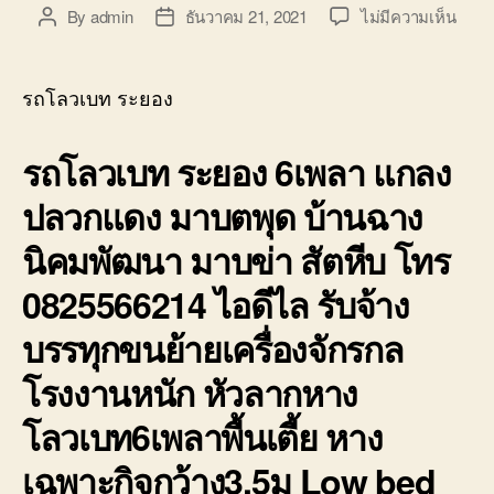
บน
By
admin
ธันวาคม 21, 2021
ไม่มีความเห็น
Post
Post
รถ
author
date
โลวเ
ระยอ
รถโลวเบท ระยอง
6เพล
เตี้ย
รถโลวเบท ระยอง 6เพลา แกลง
แกลง
ปลวก
ปลวกแดง มาบตพุด บ้านฉาง
มาบ
ตพุด
นิคมพัฒนา มาบข่า สัตหีบ โทร
บ้าน
มาบ
0825566214 ไอดีไล รับจ้าง
บรรทุกขนย้ายเครื่องจักรกล
โรงงานหนัก หัวลากหาง
โลวเบท6เพลาพื้นเตี้ย หาง
เฉพาะกิจกว้าง3.5ม Low bed