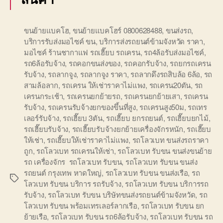
ขนย้ายแบคโฮ
,
ขนย้ายแบคโฮร์ 0800628488
,
ขนส่งรถ
,
บริการรับส่งมอไซค์ ขน
,
บริการส่งรถยนต์ข้ามจังหวัด ราคา
,
มอไซค์ ร้านชากาแฟ รถเฮี๊ยบ รถเครน
,
รถ4ล้อรับส่งมอไซค์
,
รถ6ล้อรับจ้าง
,
รถคอกขนส่งของ
,
รถคอกรับจ้าง
,
รถยกรถเครน
รับจ้าง
,
รถลากจูง
,
รถลากจูง ราคา
,
รถลากดึงรถสิบล้อ 6ล้อ
,
รถ
สามล้อลาก
,
รถเครน ให้เช่าราคาไม่แพง
,
รถเครน20ตัน
,
รถ
เครนกระเช้า
,
รถเครนยกย้ายรถ
,
รถเครนยกย้ายเสา
,
รถเครน
รับจ้าง
,
รถเครนรับจ้างยกของขึ้นที่สูง
,
รถเครนสูง50ม
,
รถเทร
เลอร์รับจ้าง
,
รถเฮี๊ยบ 3ตัน
,
รถเฮี๊ยบ ยกรถยนต์
,
รถเฮี๊ยบยกไม้
,
รถเฮี๊ยบรับจ้าง
,
รถเฮี๊ยบรับจ้างยกย้ายเครื่องจักรหนัก
,
รถเฮี๊ยบ
ให้เช่า
,
รถเฮี๊ยบให้เช่าราคาไม่แพง
,
รถโลวเบท ขนส่งรถราคา
ถูก
,
รถโลวเบท รถเครนให้เช่า
,
รถโลวเบท รับขน ขนส่งขนย้าย
รถ เครื่องจักร รถโลวเบท รับขน
,
รถโลวเบท รับขน ขนส่ง
รถยนต์ กรุงเทพ หาดใหญ่
,
รถโลวเบท รับขน ขนส่งเรือ
,
รถ
Tags
โลวเบท รับขน บริการ รถรับจ้าง
,
รถโลวเบท รับขน บริการรถ
รับจ้าง
,
รถโลวเบท รับขน บริษัทขนส่งรถยนต์ข้ามจังหวัด
,
รถ
โลวเบท รับขน พร้อมเทรเลอร์ลากเรือ
,
รถโลวเบท รับขน ยก
ย้ายเรือ
,
รถโลวเบท รับขน รถ6ล้อรับจ้าง
,
รถโลวเบท รับขน รถ