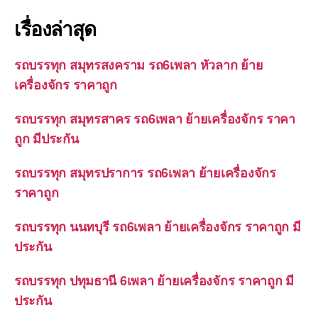
เรื่องล่าสุด
รถบรรทุก สมุทรสงคราม รถ6เพลา หัวลาก ย้าย
เครื่องจักร ราคาถูก
รถบรรทุก สมุทรสาคร รถ6เพลา ย้ายเครื่องจักร ราคา
ถูก มีประกัน
รถบรรทุก สมุทรปราการ รถ6เพลา ย้ายเครื่องจักร
ราคาถูก
รถบรรทุก นนทบุรี รถ6เพลา ย้ายเครื่องจักร ราคาถูก มี
ประกัน
รถบรรทุก ปทุมธานี 6เพลา ย้ายเครื่องจักร ราคาถูก มี
ประกัน