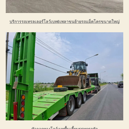
บริการรถเทรลเลอร์โลว์เบท6เพลาขนย้ายรถแม็คโครขนาดใหญ่
หัวลากหางโลว์เบทพื้นเตี้ยบรรทุกรถตัก