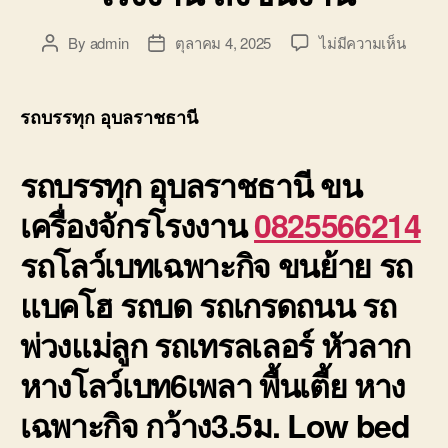
บน
By
admin
ตุลาคม 4, 2025
ไม่มีความเห็น
Post
Post
รถ
author
date
บรรทุ
อุบลรา
รถบรรทุก อุบลราชธานี
รถ6เพ
ขน
รถบรรทุก อุบลราชธานี ขน
เครื่อง
โรงงา
เครื่องจักรโรงงาน
0825566214
ส่ง
ชิ้น
รถโลว์เบทเฉพาะกิจ ขนย้าย รถ
งาน
แบคโฮ รถบด รถเกรดถนน รถ
พ่วงแม่ลูก รถเทรลเลอร์ หัวลาก
หางโลว์เบท6เพลา พื้นเตี้ย หาง
เฉพาะกิจ กว้าง3.5ม. Low bed