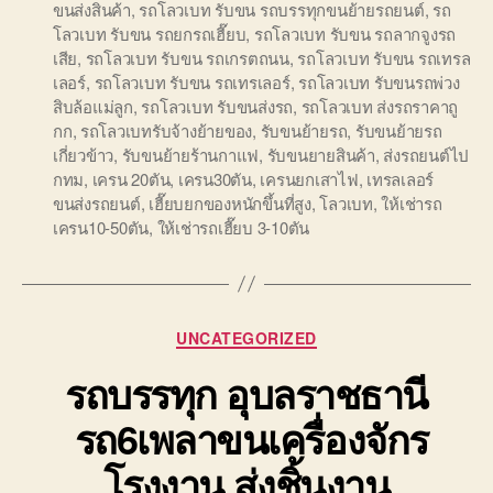
ขนส่งสินค้า
,
รถโลวเบท รับขน รถบรรทุกขนย้ายรถยนต์
,
รถ
โลวเบท รับขน รถยกรถเฮี๊ยบ
,
รถโลวเบท รับขน รถลากจูงรถ
เสีย
,
รถโลวเบท รับขน รถเกรตถนน
,
รถโลวเบท รับขน รถเทรล
เลอร์
,
รถโลวเบท รับขน รถเทรเลอร์
,
รถโลวเบท รับขนรถพ่วง
สิบล้อแม่ลูก
,
รถโลวเบท รับขนส่งรถ
,
รถโลวเบท ส่งรถราคาถู
กก
,
รถโลวเบทรับจ้างย้ายของ
,
รับขนย้ายรถ
,
รับขนย้ายรถ
เกี่ยวข้าว
,
รับขนย้ายร้านกาแฟ
,
รับขนยายสินค้า
,
ส่งรถยนต์ไป
กทม
,
เครน 20ตัน
,
เครน30ตัน
,
เครนยกเสาไฟ
,
เทรลเลอร์
ขนส่งรถยนต์
,
เฮี๊ยบยกของหนักขึ้นที่สูง
,
โลวเบท
,
ให้เช่ารถ
เครน10-50ตัน
,
ให้เช่ารถเฮี๊ยบ 3-10ตัน
Categories
UNCATEGORIZED
รถบรรทุก อุบลราชธานี
รถ6เพลาขนเครื่องจักร
โรงงาน ส่งชิ้นงาน