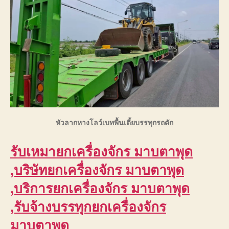
หัวลากหางโลว์เบทพื้นเตี้ยบรรทุกรถตัก
รับเหมายกเครื่องจักร มาบตาพุด
,บริษัทยกเครื่องจักร มาบตาพุด
,บริการยกเครื่องจักร มาบตาพุด
,รับจ้างบรรทุกยกเครื่องจักร
มาบตาพุด