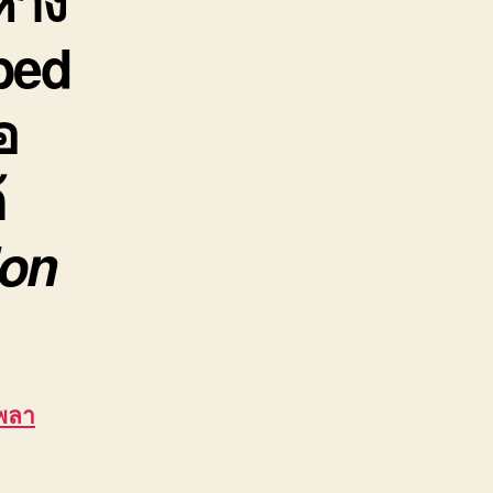
หาง
bed
อ
้
ion
เพลา