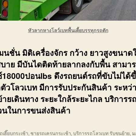
หัวลากหางโลว์เบทพื้นเตี้ยบรรทุกรถตัก
มนชั่น มิติเครื่องจักร กว้าง ยาวสูงขนาด
สบาย มีบันไดติดท้ายลากลงกับพื้น สามา
ซ์18000ปอนlbs ดึงรถยนต์รถที่ขับไม่ได้ข
ตัวโลวเบท มีการรับประกันสินค้า ระหว่
้ายเดินทาง ระยะใกล้ระยะไกล บริการร
นในการขนส่งสินค้า
เฮี๊ยบกระเช้า
,
ชายรถเครนกระเช้า
,
บริการรถโลวเบท รับขนย้าย
,
ม