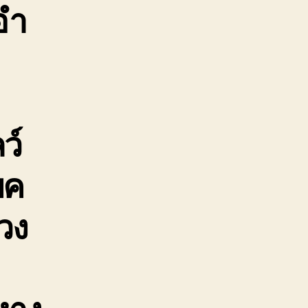
อำ
ว์
บค
วง