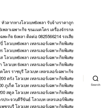
หัวลากหางโลวเบท6เพลา รับจ้างราคาถูก
 6เพลาเฉพาะกิจ ขนแมคโคร เครื่องจักรกล
เฉพะกิจ 6เพลา ติดต่อ 0825566214 รถเสีย
ี่ โลวเบท6เพลา เทลรเลอร์เฉพาะกิจพิเศษ
ร โลวเบท6เพลา เทลรเลอร์เฉพาะกิจพิเศษ
ส โลวเบท6เพลา เทลรเลอร์เฉพาะกิจพิเศษ
า โลวเบท 6เพลา เทลรเลอร์เฉพาะกิจพิเศษ
คโคร ราชบุรี โลวเบท เทลรเลอร์เฉพาะกิจ
00 ตรัง โลวเบท เทลรเลอร์เฉพาะกิจพิเศษ
 ภูเก็ต โลวเบท เทลรเลอร์เฉพาะกิจพิเศษ
Search
00 สตูล โลวเบท เทลรเลอร์เฉพาะกิจพิเศษ
รประจวบคีรีขันธ์ โลวเบท เทลรเลอร์พิเศษ
พชรบุรี โลวเบท เทลรเลอร์เฉพาะกิจพิเศษ