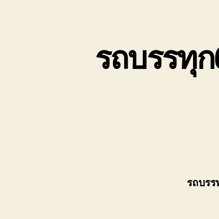
รถบรรทุก
รถบรร