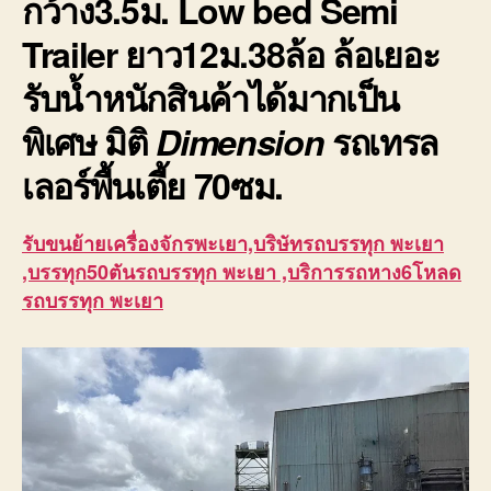
กว้าง3.5ม. Low bed Semi
Trailer ยาว12ม.38ล้อ ล้อเยอะ
รับน้ำหนักสินค้าได้มากเป็น
พิเศษ มิติ
Dimension
รถเทรล
เลอร์พื้นเตี้ย
70ซม.
รับขนย้ายเครื่องจักรพะเยา,บริษัทรถบรรทุก พะเยา
,บรรทุก50ตันรถบรรทุก พะเยา ,บริการรถหาง6โหลด
รถบรรทุก พะเยา