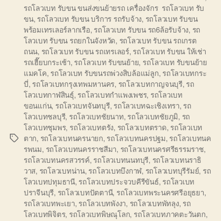
รถโลวเบท รับขน ขนส่งขนย้ายรถ เครื่องจักร รถโลวเบท รับ
ขน
,
รถโลวเบท รับขน บริการ รถรับจ้าง
,
รถโลวเบท รับขน
พร้อมเทรเลอร์ลากเรือ
,
รถโลวเบท รับขน รถ6ล้อรับจ้าง
,
รถ
โลวเบท รับขน รถยกในจังหวัด
,
รถโลวเบท รับขน รถเกรต
ถนน
,
รถโลวเบท รับขน รถเทรเลอร์
,
รถโลวเบท รับขน ให้เช่า
รถเฮี๊ยบกระเช้า
,
รถโลวเบท รับขนย้าย
,
รถโลวเบท รับขนย้าย
แมคโค
,
รถโลวเบท รับขนรถพ่วงสิบล้อแม่ลูก
,
รถโลวเบทกระ
บี่
,
รถโลวเบทกรุงเทพมหานคร
,
รถโลวเบทกาญจนบุรี
,
รถ
โลวเบทกาฬสินธุ์
,
รถโลวเบทกำแพงเพชร
,
รถโลวเบท
ขอนแก่น
,
รถโลวเบทจันทบุรี
,
รถโลวเบทฉะเชิงเทรา
,
รถ
โลวเบทชลบุรี
,
รถโลวเบทชัยนาท
,
รถโลวเบทชัยภูมิ
,
รถ
โลวเบทชุมพร
,
รถโลวเบทตรัง
,
รถโลวเบทตราด
,
รถโลวเบท
ตาก
,
รถโลวเบทนครนายก
,
รถโลวเบทนครปฐม
,
รถโลวเบทนค
Tags
รพนม
,
รถโลวเบทนครราชสีมา
,
รถโลวเบทนครศรีธรรมราช
,
รถโลวเบทนครสวรรค์
,
รถโลวเบทนนทบุรี
,
รถโลวเบทนราธิ
วาส
,
รถโลวเบทน่าน
,
รถโลวเบทบึงกาฬ
,
รถโลวเบทบุรีรัมย์
,
รถ
โลวเบทปทุมธานี
,
รถโลวเบทประจวบคีรีขันธ์
,
รถโลวเบท
ปราจีนบุรี
,
รถโลวเบทปัตตานี
,
รถโลวเบทพระนครศรีอยุธยา
,
รถโลวเบทพะเยา
,
รถโลวเบทพังงา
,
รถโลวเบทพัทลุง
,
รถ
โลวเบทพิจิตร
,
รถโลวเบทพิษณุโลก
,
รถโลวเบทภาคตะวันตก
,