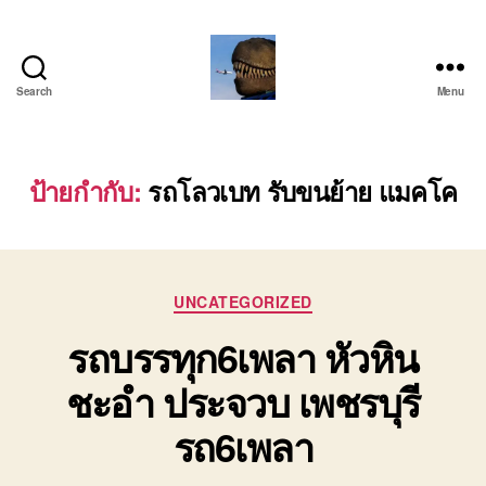
Search
Menu
บริการ
รถ
โลว์
เบท
ป้ายกำกับ:
รถโลวเบท รับขนย้าย แมคโค
เฉพาะ
กิจ
พิเศษ
ย้าย
Categories
เครื่องจักร
UNCATEGORIZED
ติดต่อ
รถบรรทุก6เพลา หัวหิน
โทร
0818900005
ชะอำ ประจวบ เพชรบุรี
รถ6เพลา