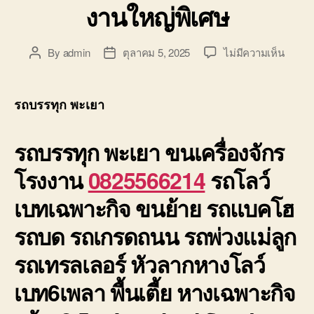
งานใหญ่พิเศษ
บน
By
admin
ตุลาคม 5, 2025
ไม่มีความเห็น
Post
Post
รถ
author
date
บรรทุ
พะเยา
รถบรรทุก พะเยา
6เพลา
ขน
รถบรรทุก พะเยา
ขนเครื่องจักร
เครื่อง
โรงงา
โรงงาน
0825566214
รถโลว์
ส่ง
ชิ้น
เบทเฉพาะกิจ ขนย้าย รถแบคโฮ
งาน
ใหญ่
รถบด รถเกรดถนน รถพ่วงแม่ลูก
พิเศษ
รถเทรลเลอร์ หัวลากหางโลว์
เบท6เพลา พื้นเตี้ย หางเฉพาะกิจ