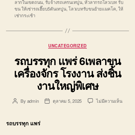
ลากในเขตถนน
,
รับจ้างรถเครนเทปูน
,
หัวลากรถโลวเบท รับ
ขน ให้เช่ารถเฮี๊ยบ5ตันเทปูน
,
โลวเบทรับขนย้ายแมคโค
,
ให้
เช่ากระเช้า
Categories
UNCATEGORIZED
รถบรรทุก แพร่ 6เพลาขน
เครื่องจักร โรงงาน ส่งชิ้น
งานใหญ่พิเศษ
บน
By
admin
ตุลาคม 5, 2025
ไม่มีความเห็น
Post
Post
รถ
author
date
บรรทุ
แพร่
รถบรรทุก แพร่
6เพลา
ขน