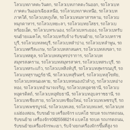
โลวเบทภาคตะวันตก
,
รถโลวเบทภาคตะวันออก
,
รถโลวเบท
ภาคตะวันออกเฉียงเหนือ
,
รถโลวเบทภาคเหนือ
,
รถโลวเบท
ภาคใต้
,
รถโลวเบทภูเก็ต
,
รถโลวเบทมหาสารคาม
,
รถโลวเบ
ทมุกดาหาร
,
รถโลวเบทยะลา
,
รถโลวเบทยโสธร
,
รถโลวเบ
ทร้อยเอ็ด
,
รถโลวเบทระนอง
,
รถโลวเบทระยอง
,
รถโลวเบทรับ
ขนย้ายแมคโค
,
รถโลวเบทรับจ้าง รับขนย้าย
,
รถโลวเบทราช
บุรี
,
รถโลวเบทลพบุรี
,
รถโลวเบทลำปาง
,
รถโลวเบทลำพูน
,
รถ
โลวเบทศรีสะเกษ
,
รถโลวเบทสกลนคร
,
รถโลวเบทสงขลา
,
รถ
โลวเบทสตูล
,
รถโลวเบทสมุทรปราการ
,
รถโลวเบท
สมุทรสงคราม
,
รถโลวเบทสมุทรสาคร
,
รถโลวเบทสระบุรี
,
รถ
โลวเบทสระแก้ว
,
รถโลวเบทสิงห์บุรี
,
รถโลวเบทสุพรรณบุรี
,
รถ
โลวเบทสุราษฎร์ธานี
,
รถโลวเบทสุรินทร์
,
รถโลวเบทสุโขทัย
,
รถโลวเบทหนองคาย
,
รถโลวเบทหนองบัวลำภู
,
รถโลวเบทอ่าง
ทอง
,
รถโลวเบทอำนาจเจริญ
,
รถโลวเบทอุดรธานี
,
รถโลวเบ
ทอุตรดิตถ์
,
รถโลวเบทอุทัยธานี
,
รถโลวเบทอุบลราชธานี
,
รถ
โลวเบทเชียงราย
,
รถโลวเบทเชียงใหม่
,
รถโลวเบทเพชรบุรี
,
รถ
โลวเบทเพชรบูรณ์
,
รถโลวเบทเลย
,
รถโลวเบทแพร่
,
รถโลวเบท
แม่ฮ่องสอน
,
รับขนย้าย เครื่องจักร แบคโฮ รถบด รถเกรดถนน
,
รับขนย้าย เครื่องจักร0825566214 แบคโฮ รถบด รถเกรดถนน
,
รับขนย้ายเครื่องจักรพะเยา
,
รับจ้างยกเครื่องจักรขึ้นที่สูง รถ