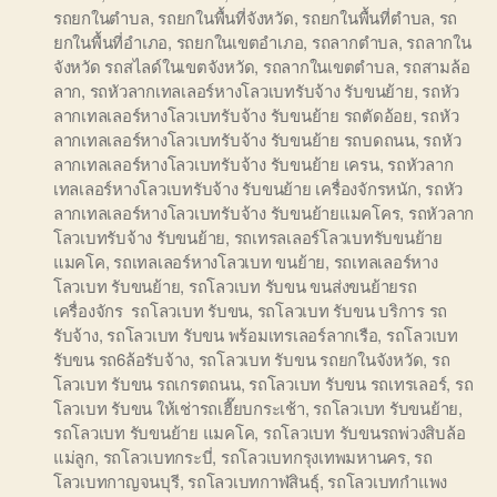
รถยกในตำบล
,
รถยกในพื้นที่จังหวัด
,
รถยกในพื้นที่ตำบล
,
รถ
ยกในพื้นที่อำเภอ
,
รถยกในเขตอำเภอ
,
รถลากตำบล
,
รถลากใน
จังหวัด รถสไลด์ในเขตจังหวัด
,
รถลากในเขตตำบล
,
รถสามล้อ
ลาก
,
รถหัวลากเทลเลอร์หางโลวเบทรับจ้าง รับขนย้าย
,
รถหัว
ลากเทลเลอร์หางโลวเบทรับจ้าง รับขนย้าย รถตัดอ้อย
,
รถหัว
ลากเทลเลอร์หางโลวเบทรับจ้าง รับขนย้าย รถบดถนน
,
รถหัว
ลากเทลเลอร์หางโลวเบทรับจ้าง รับขนย้าย เครน
,
รถหัวลาก
เทลเลอร์หางโลวเบทรับจ้าง รับขนย้าย เครื่องจักรหนัก
,
รถหัว
ลากเทลเลอร์หางโลวเบทรับจ้าง รับขนย้ายแมคโคร
,
รถหัวลาก
โลวเบทรับจ้าง รับขนย้าย
,
รถเทรลเลอร์โลวเบทรับขนย้าย
แมคโค
,
รถเทลเลอร์หางโลวเบท ขนย้าย
,
รถเทลเลอร์หาง
โลวเบท รับขนย้าย
,
รถโลวเบท รับขน ขนส่งขนย้ายรถ
เครื่องจักร รถโลวเบท รับขน
,
รถโลวเบท รับขน บริการ รถ
รับจ้าง
,
รถโลวเบท รับขน พร้อมเทรเลอร์ลากเรือ
,
รถโลวเบท
รับขน รถ6ล้อรับจ้าง
,
รถโลวเบท รับขน รถยกในจังหวัด
,
รถ
โลวเบท รับขน รถเกรตถนน
,
รถโลวเบท รับขน รถเทรเลอร์
,
รถ
โลวเบท รับขน ให้เช่ารถเฮี๊ยบกระเช้า
,
รถโลวเบท รับขนย้าย
,
รถโลวเบท รับขนย้าย แมคโค
,
รถโลวเบท รับขนรถพ่วงสิบล้อ
แม่ลูก
,
รถโลวเบทกระบี่
,
รถโลวเบทกรุงเทพมหานคร
,
รถ
โลวเบทกาญจนบุรี
,
รถโลวเบทกาฬสินธุ์
,
รถโลวเบทกำแพง