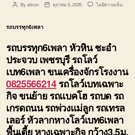
บน
By
admin
ตุลาคม 5, 2025
ไม่มีความเห็น
Post
Post
รถ
author
date
บรรทุ
หัวหิน
รถบรรทุก6เพลา
ชะอำ
ประจว
รถบรรทุก6เพลา หัวหิน ชะอำ
เพชรบุร
รถ6เพ
ประจวบ เพชรบุรี รถโลว์
เบท6เพลา
ขนเครื่องจักรโรงงาน
0825566214
รถโลว์เบทเฉพาะ
กิจ ขนย้าย รถแบคโฮ รถบด รถ
เกรดถนน รถพ่วงแม่ลูก รถเทรล
เลอร์ หัวลากหางโลว์เบท6เพลา
พื้นเตี้ย หางเฉพาะกิจ กว้าง3.5ม.