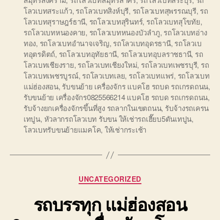
โลวเบทสระแก้ว
,
รถโลวเบทสิงห์บุรี
,
รถโลวเบทสุพรรณบุรี
,
รถ
โลวเบทสุราษฎร์ธานี
,
รถโลวเบทสุรินทร์
,
รถโลวเบทสุโขทัย
,
รถโลวเบทหนองคาย
,
รถโลวเบทหนองบัวลำภู
,
รถโลวเบทอ่าง
ทอง
,
รถโลวเบทอำนาจเจริญ
,
รถโลวเบทอุดรธานี
,
รถโลวเบ
ทอุตรดิตถ์
,
รถโลวเบทอุทัยธานี
,
รถโลวเบทอุบลราชธานี
,
รถ
โลวเบทเชียงราย
,
รถโลวเบทเชียงใหม่
,
รถโลวเบทเพชรบุรี
,
รถ
โลวเบทเพชรบูรณ์
,
รถโลวเบทเลย
,
รถโลวเบทแพร่
,
รถโลวเบท
แม่ฮ่องสอน
,
รับขนย้าย เครื่องจักร แบคโฮ รถบด รถเกรดถนน
,
รับขนย้าย เครื่องจักร0825566214 แบคโฮ รถบด รถเกรดถนน
,
รับจ้างยกเครื่องจักรขึ้นที่สูง รถลากในเขตถนน
,
รับจ้างรถเครน
เทปูน
,
หัวลากรถโลวเบท รับขน ให้เช่ารถเฮี๊ยบ5ตันเทปูน
,
โลวเบทรับขนย้ายแมคโค
,
ให้เช่ากระเช้า
Categories
UNCATEGORIZED
รถบรรทุก แม่ฮ่องสอน