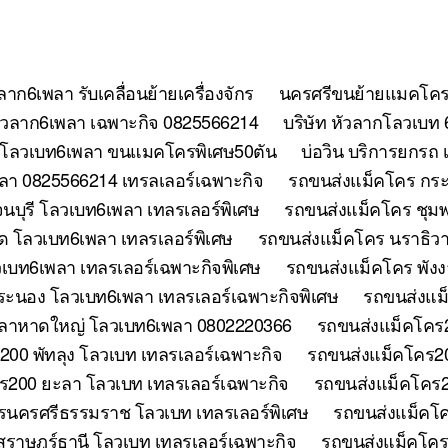
าก6เพลา รับเคลื่อนย้ายเครื่องจักร
นครศรีขนย้ายแมคโคร 
หัวลาก6เพลา เฉพาะกิจ 0825566214
บริษัท หัวลากโลวเบท
ากโลวเบท6เพลา ขนแมคโครพิเศษ50ตัน
บ่อวิน บริการยกรถ 
า 0825566214 เทรลเลอร์เฉพาะกิจ
รถขนส่งแม็คโคร กระบ
บุรี โลวเบท6เพลา เทลรเลอร์พิเศษ
รถขนส่งแม็คโคร ชุมพ
ด โลวเบท6เพลา เทลรเลอร์พิเศษ
รถขนส่งแม็คโคร นราธิวา
วเบท6เพลา เทลรเลอร์เฉพาะกิจพิเศษ
รถขนส่งแม็คโคร พังง
ระนอง โลวเบท6เพลา เทลรเลอร์เฉพาะกิจพิเศษ
รถขนส่งแม็
ลาหาดใหญ่ โลวเบท6เพลา 0802220366
รถขนส่งแม็คโคร2
00 พัทลุง โลวเบท เทลรเลอร์เฉพาะกิจ
รถขนส่งแม็คโคร200
ร200 ยะลา โลวเบท เทลรเลอร์เฉพาะกิจ
รถขนส่งแม็คโคร2
รนครศรีธรรมราช โลวเบท เทลรเลอร์พิเศษ
รถขนส่งแม็คโค
ุราษฎร์ธานี โลวเบท เทลรเลอร์เฉพาะกิจ
รถขนส่งแม็คโครเ