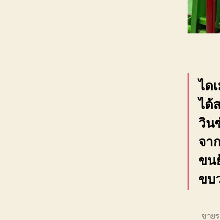
ไดเ
ได้
วิน
จาก
ขนย
ขบว
ขายรถ