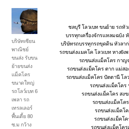
ชลบุรี โลวเบท ขนย้าย รถหัวล
บรรทุกเครื่องจักรแหลมฉบัง 
บริการ
บริษัทเซียน
รถ
บริษัทรถบรรทุกรถขุดดิน หัวล
พาณิชย์
โลว์
รถขนส่งแมคโค โลวเบท หาง6เพล
เบท
ขนส่ง รับขน
รถขนส่งแม็คโคร กาญจน
เฉพาะ
ย้ายขนส่ง
รถขนส่งแม็คโคร ตาก แม่สอ
กิจ
แม็คโคร
พิเศษ
รถขนส่งแม็คโคร ปัตตานี โล
ย้าย
ขนาดใหญ่
รถขนส่งแม็คโคร 
เครื่องจักร
รถโลว์เบท 6
รถขนส่งแม็คโคร สงข
ติดต่อ
เพลา รถ
โทร
รถขนส่งแม็คโคร2
0818900005
เทรลเลอร์
รถขนส่งแม็คโค
พื้นเตี้ย 80
รถขนส่งแม็คโค
ซ.ม กว้าง
รถขนส่งแม็คโครส