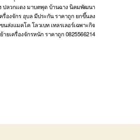
ลง ปลวกแดง มาบตพุด บ้านฉาง นิคมพัฒนา
ครื่องจักร อุบล มีประกัน ราคาถูก ยกขึ้นลง
รถขนส่งแมคโค โลวเบท เทลรเลอร์เฉพาะกิจ
ายเครื่องจักรหนัก ราคาถูก 0825566214