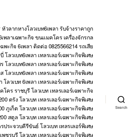
หัวลากหางโลวเบท6เพลา รับจ้างราคาถูก
 6เพลาเฉพาะกิจ ขนแมคโคร เครื่องจักรกล
เฉพะกิจ 6เพลา ติดต่อ 0825566214 รถเสีย
ี่ โลวเบท6เพลา เทลรเลอร์เฉพาะกิจพิเศษ
ร โลวเบท6เพลา เทลรเลอร์เฉพาะกิจพิเศษ
ส โลวเบท6เพลา เทลรเลอร์เฉพาะกิจพิเศษ
า โลวเบท 6เพลา เทลรเลอร์เฉพาะกิจพิเศษ
คโคร ราชบุรี โลวเบท เทลรเลอร์เฉพาะกิจ
00 ตรัง โลวเบท เทลรเลอร์เฉพาะกิจพิเศษ
 ภูเก็ต โลวเบท เทลรเลอร์เฉพาะกิจพิเศษ
Search
00 สตูล โลวเบท เทลรเลอร์เฉพาะกิจพิเศษ
รประจวบคีรีขันธ์ โลวเบท เทลรเลอร์พิเศษ
พชรบุรี โลวเบท เทลรเลอร์เฉพาะกิจพิเศษ