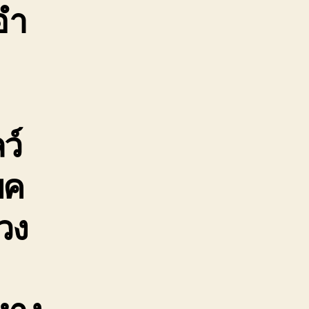
อำ
ว์
บค
วง