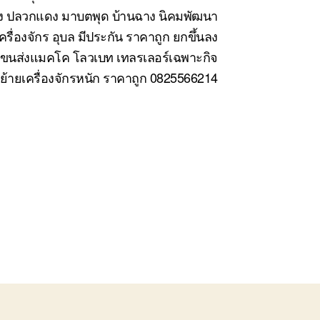
ลง ปลวกแดง มาบตพุด บ้านฉาง นิคมพัฒนา
ครื่องจักร อุบล มีประกัน ราคาถูก ยกขึ้นลง
รถขนส่งแมคโค โลวเบท เทลรเลอร์เฉพาะกิจ
ายเครื่องจักรหนัก ราคาถูก 0825566214