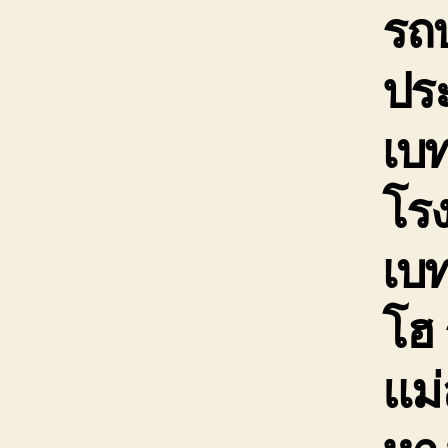
รถ
ประ
เบ
โร
เบ
โฮ
แม่