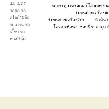
3.5 เมตร
รถบรรทุก เทรลเลอร์โลวเบท ขนย
รถยก รถ
รับขนย้ายเครื่องจ
สไลด์10ล้อ
รับขนย้ายเครื่องจักร…
หัวหิน 
รถเครน รถ
โลวเบท6เพลา ชลบุรี ราคาถูก จ
เฮี๊ยบ รถ
พ่วง10ล้อ