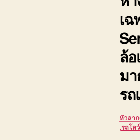
หาง
เฉพ
Sem
ล้อ
มาก
รถเ
หัวลาก
,รถโลว