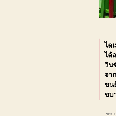
ไดเ
ได้
วิน
จาก
ขนย
ขบว
ขายรถ