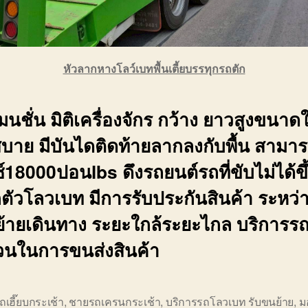
หัวลากหางโลว์เบทพื้นเตี้ยบรรทุกรถตัก
มนชั่น มิติเครื่องจักร กว้าง ยาวสูงขนาด
สบาย มีบันไดติดท้ายลากลงกับพื้น สามา
ซ์18000ปอนlbs ดึงรถยนต์รถที่ขับไม่ได้ข
ตัวโลวเบท มีการรับประกันสินค้า ระหว่
้ายเดินทาง ระยะใกล้ระยะไกล บริการร
นในการขนส่งสินค้า
เฮี๊ยบกระเช้า
,
ชายรถเครนกระเช้า
,
บริการรถโลวเบท รับขนย้าย
,
ม