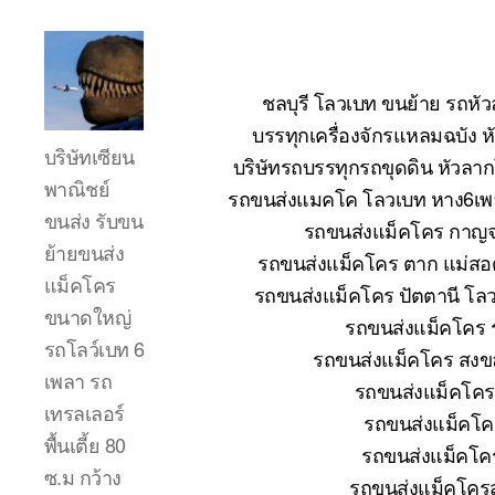
ชลบุรี โลวเบท ขนย้าย รถหัวล
บรรทุกเครื่องจักรแหลมฉบัง 
บริการ
บริษัทเซียน
รถ
บริษัทรถบรรทุกรถขุดดิน หัวล
พาณิชย์
โลว์
รถขนส่งแมคโค โลวเบท หาง6เพล
เบท
ขนส่ง รับขน
รถขนส่งแม็คโคร กาญจน
เฉพาะ
ย้ายขนส่ง
รถขนส่งแม็คโคร ตาก แม่สอ
กิจ
แม็คโคร
พิเศษ
รถขนส่งแม็คโคร ปัตตานี โล
ย้าย
ขนาดใหญ่
รถขนส่งแม็คโคร 
เครื่องจักร
รถโลว์เบท 6
รถขนส่งแม็คโคร สงข
ติดต่อ
เพลา รถ
โทร
รถขนส่งแม็คโคร2
0818900005
เทรลเลอร์
รถขนส่งแม็คโค
พื้นเตี้ย 80
รถขนส่งแม็คโค
ซ.ม กว้าง
รถขนส่งแม็คโครส