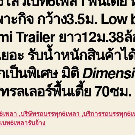
โลว์เบท6เพลา พื้นเตี้ย 
าะกิจ กว้าง3.5ม. Low 
i Trailer ยาว12ม.38ล้
เยอะ รับน้ำหนักสินค้าได
เป็นพิเศษ มิติ
Dimens
ทรลเลอร์พื้นเตี้ย
70ซม.
6เพลา ,บริษัทรถบรรทุก6เพลา ,บริการรถบรรทุก6
์เบท6เพลารับจ้าง