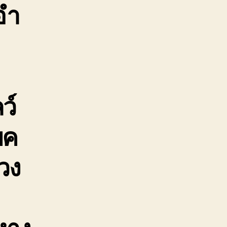
อำ
ว์
บค
วง