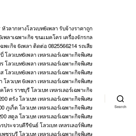
หัวลากหางโลวเบท6เพลา รับจ้างราคาถูก
 6เพลาเฉพาะกิจ ขนแมคโคร เครื่องจักรกล
เฉพะกิจ 6เพลา ติดต่อ 0825566214 รถเสีย
ี่ โลวเบท6เพลา เทลรเลอร์เฉพาะกิจพิเศษ
ร โลวเบท6เพลา เทลรเลอร์เฉพาะกิจพิเศษ
ส โลวเบท6เพลา เทลรเลอร์เฉพาะกิจพิเศษ
า โลวเบท 6เพลา เทลรเลอร์เฉพาะกิจพิเศษ
คโคร ราชบุรี โลวเบท เทลรเลอร์เฉพาะกิจ
00 ตรัง โลวเบท เทลรเลอร์เฉพาะกิจพิเศษ
 ภูเก็ต โลวเบท เทลรเลอร์เฉพาะกิจพิเศษ
Search
00 สตูล โลวเบท เทลรเลอร์เฉพาะกิจพิเศษ
รประจวบคีรีขันธ์ โลวเบท เทลรเลอร์พิเศษ
พชรบุรี โลวเบท เทลรเลอร์เฉพาะกิจพิเศษ