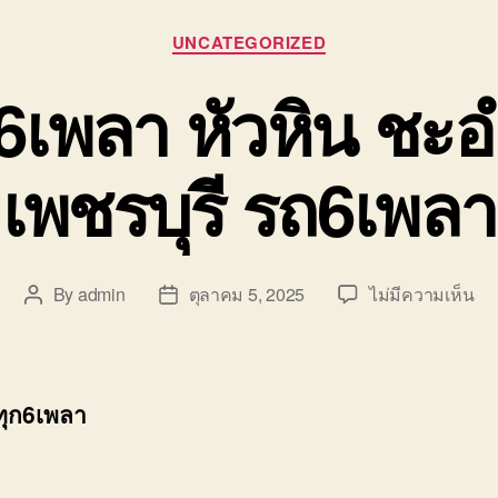
Categories
UNCATEGORIZED
6เพลา หัวหิน ชะ
เพชรบุรี รถ6เพลา
บน
By
admin
ตุลาคม 5, 2025
ไม่มีความเห็น
Post
Post
รถ
author
date
บร
หัว
ชะ
ทุก6เพลา
ปร
เพช
รถ