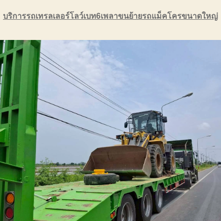
บริการรถเทรลเลอร์โลว์เบท6เพลาขนย้ายรถแม็คโครขนาดใหญ่