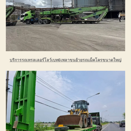
บริการรถเทรลเลอร์โลว์เบท6เพลาขนย้ายรถแม็คโครขนาดใหญ่