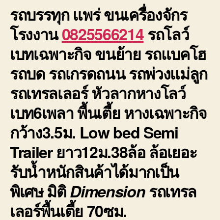
รถบรรทุก แพร่
ขนเครื่องจักร
เครื่อง
โรงงา
โรงงาน
0825566214
รถโลว์
ส่ง
ชิ้น
เบทเฉพาะกิจ ขนย้าย รถแบคโฮ
งาน
ใหญ่
รถบด รถเกรดถนน รถพ่วงแม่ลูก
พิเศษ
รถเทรลเลอร์ หัวลากหางโลว์
เบท6เพลา พื้นเตี้ย หางเฉพาะกิจ
กว้าง3.5ม. Low bed Semi
Trailer ยาว12ม.38ล้อ ล้อเยอะ
รับน้ำหนักสินค้าได้มากเป็น
พิเศษ มิติ
Dimension
รถเทรล
เลอร์พื้นเตี้ย
70ซม.