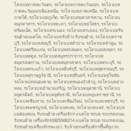
โลวเบทภาคตะวันตก
,
รถโลวเบทภาคตะวันออก
,
รถโลวเบท
ภาคตะวันออกเฉียงเหนือ
,
รถโลวเบทภาคเหนือ
,
รถโลวเบท
ภาคใต้
,
รถโลวเบทภูเก็ต
,
รถโลวเบทมหาสารคาม
,
รถโลวเบ
ทมุกดาหาร
,
รถโลวเบทยะลา
,
รถโลวเบทยโสธร
,
รถโลวเบ
ทร้อยเอ็ด
,
รถโลวเบทระนอง
,
รถโลวเบทระยอง
,
รถโลวเบทรับ
ขนย้ายแมคโค
,
รถโลวเบทรับจ้าง รับขนย้าย
,
รถโลวเบทราช
บุรี
,
รถโลวเบทลพบุรี
,
รถโลวเบทลำปาง
,
รถโลวเบทลำพูน
,
รถ
โลวเบทศรีสะเกษ
,
รถโลวเบทสกลนคร
,
รถโลวเบทสงขลา
,
รถ
โลวเบทสตูล
,
รถโลวเบทสมุทรปราการ
,
รถโลวเบท
สมุทรสงคราม
,
รถโลวเบทสมุทรสาคร
,
รถโลวเบทสระบุรี
,
รถ
โลวเบทสระแก้ว
,
รถโลวเบทสิงห์บุรี
,
รถโลวเบทสุพรรณบุรี
,
รถ
โลวเบทสุราษฎร์ธานี
,
รถโลวเบทสุรินทร์
,
รถโลวเบทสุโขทัย
,
รถโลวเบทหนองคาย
,
รถโลวเบทหนองบัวลำภู
,
รถโลวเบทอ่าง
ทอง
,
รถโลวเบทอำนาจเจริญ
,
รถโลวเบทอุดรธานี
,
รถโลวเบ
ทอุตรดิตถ์
,
รถโลวเบทอุทัยธานี
,
รถโลวเบทอุบลราชธานี
,
รถ
โลวเบทเชียงราย
,
รถโลวเบทเชียงใหม่
,
รถโลวเบทเพชรบุรี
,
รถ
โลวเบทเพชรบูรณ์
,
รถโลวเบทเลย
,
รถโลวเบทแพร่
,
รถโลวเบท
แม่ฮ่องสอน
,
รับขนย้าย เครื่องจักร แบคโฮ รถบด รถเกรดถนน
,
รับขนย้าย เครื่องจักร0825566214 แบคโฮ รถบด รถเกรดถนน
,
รับขนย้ายเครื่องจักรพะเยา
,
รับจ้างยกเครื่องจักรขึ้นที่สูง รถ