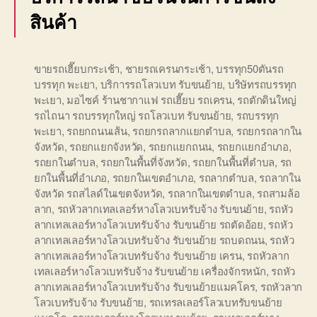
สินค้า
ขายรถเฮี๊ยบกระเช้า
,
ชายรถเครนกระเช้า
,
บรรทุก50ตันรถ
บรรทุก พะเยา
,
บริการรถโลวเบท รับขนย้าย
,
บริษัทรถบรรทุก
พะเยา
,
มอไซค์ ร้านชากาแฟ รถเฮี๊ยบ รถเครน
,
รถตักดินใหญ่
รถไถนา รถบรรทุกใหญ่ รถโลวเบท รับขนย้าย
,
รถบรรทุก
พะเยา
,
รถยกถนนเส้น
,
รถยกรถลากแยกตำบล
,
รถยกรถลากใน
จังหวัด
,
รถยกแยกจังหวัด
,
รถยกแยกถนน
,
รถยกแยกอำเภอ
,
รถยกในตำบล
,
รถยกในพื้นที่จังหวัด
,
รถยกในพื้นที่ตำบล
,
รถ
ยกในพื้นที่อำเภอ
,
รถยกในเขตอำเภอ
,
รถลากตำบล
,
รถลากใน
จังหวัด รถสไลด์ในเขตจังหวัด
,
รถลากในเขตตำบล
,
รถสามล้อ
ลาก
,
รถหัวลากเทลเลอร์หางโลวเบทรับจ้าง รับขนย้าย
,
รถหัว
ลากเทลเลอร์หางโลวเบทรับจ้าง รับขนย้าย รถตัดอ้อย
,
รถหัว
ลากเทลเลอร์หางโลวเบทรับจ้าง รับขนย้าย รถบดถนน
,
รถหัว
ลากเทลเลอร์หางโลวเบทรับจ้าง รับขนย้าย เครน
,
รถหัวลาก
เทลเลอร์หางโลวเบทรับจ้าง รับขนย้าย เครื่องจักรหนัก
,
รถหัว
ลากเทลเลอร์หางโลวเบทรับจ้าง รับขนย้ายแมคโคร
,
รถหัวลาก
โลวเบทรับจ้าง รับขนย้าย
,
รถเทรลเลอร์โลวเบทรับขนย้าย