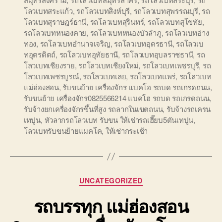
โลวเบทสระแก้ว
,
รถโลวเบทสิงห์บุรี
,
รถโลวเบทสุพรรณบุรี
,
รถ
โลวเบทสุราษฎร์ธานี
,
รถโลวเบทสุรินทร์
,
รถโลวเบทสุโขทัย
,
รถโลวเบทหนองคาย
,
รถโลวเบทหนองบัวลำภู
,
รถโลวเบทอ่าง
ทอง
,
รถโลวเบทอำนาจเจริญ
,
รถโลวเบทอุดรธานี
,
รถโลวเบ
ทอุตรดิตถ์
,
รถโลวเบทอุทัยธานี
,
รถโลวเบทอุบลราชธานี
,
รถ
โลวเบทเชียงราย
,
รถโลวเบทเชียงใหม่
,
รถโลวเบทเพชรบุรี
,
รถ
โลวเบทเพชรบูรณ์
,
รถโลวเบทเลย
,
รถโลวเบทแพร่
,
รถโลวเบท
แม่ฮ่องสอน
,
รับขนย้าย เครื่องจักร แบคโฮ รถบด รถเกรดถนน
,
รับขนย้าย เครื่องจักร0825566214 แบคโฮ รถบด รถเกรดถนน
,
รับจ้างยกเครื่องจักรขึ้นที่สูง รถลากในเขตถนน
,
รับจ้างรถเครน
เทปูน
,
หัวลากรถโลวเบท รับขน ให้เช่ารถเฮี๊ยบ5ตันเทปูน
,
โลวเบทรับขนย้ายแมคโค
,
ให้เช่ากระเช้า
Categories
UNCATEGORIZED
รถบรรทุก แม่ฮ่องสอน