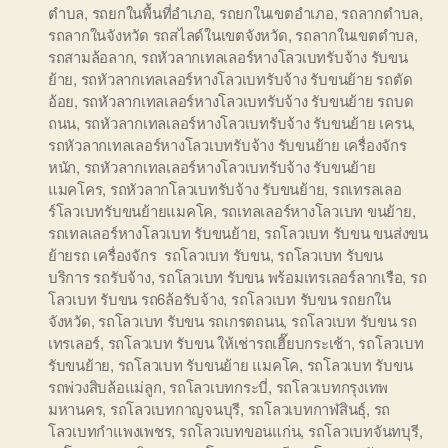
ตำบล
,
รถยกในพื้นที่อำเภอ
,
รถยกในเขตอำเภอ
,
รถลากตำบล
,
รถลากในจังหวัด รถสไลด์ในเขตจังหวัด
,
รถลากในเขตตำบล
,
รถสามล้อลาก
,
รถหัวลากเทลเลอร์หางโลวเบทรับจ้าง รับขน
ย้าย
,
รถหัวลากเทลเลอร์หางโลวเบทรับจ้าง รับขนย้าย รถตัด
อ้อย
,
รถหัวลากเทลเลอร์หางโลวเบทรับจ้าง รับขนย้าย รถบด
ถนน
,
รถหัวลากเทลเลอร์หางโลวเบทรับจ้าง รับขนย้าย เครน
,
รถหัวลากเทลเลอร์หางโลวเบทรับจ้าง รับขนย้าย เครื่องจักร
หนัก
,
รถหัวลากเทลเลอร์หางโลวเบทรับจ้าง รับขนย้าย
แมคโคร
,
รถหัวลากโลวเบทรับจ้าง รับขนย้าย
,
รถเทรลเลอ
ร์โลวเบทรับขนย้ายแมคโค
,
รถเทลเลอร์หางโลวเบท ขนย้าย
,
รถเทลเลอร์หางโลวเบท รับขนย้าย
,
รถโลวเบท รับขน ขนส่งขน
ย้ายรถ เครื่องจักร รถโลวเบท รับขน
,
รถโลวเบท รับขน
บริการ รถรับจ้าง
,
รถโลวเบท รับขน พร้อมเทรเลอร์ลากเรือ
,
รถ
โลวเบท รับขน รถ6ล้อรับจ้าง
,
รถโลวเบท รับขน รถยกใน
จังหวัด
,
รถโลวเบท รับขน รถเกรตถนน
,
รถโลวเบท รับขน รถ
เทรเลอร์
,
รถโลวเบท รับขน ให้เช่ารถเฮี๊ยบกระเช้า
,
รถโลวเบท
รับขนย้าย
,
รถโลวเบท รับขนย้าย แมคโค
,
รถโลวเบท รับขน
รถพ่วงสิบล้อแม่ลูก
,
รถโลวเบทกระบี่
,
รถโลวเบทกรุงเทพ
มหานคร
,
รถโลวเบทกาญจนบุรี
,
รถโลวเบทกาฬสินธุ์
,
รถ
โลวเบทกำแพงเพชร
,
รถโลวเบทขอนแก่น
,
รถโลวเบทจันทบุรี
,