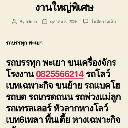
งานใหญ่พิเศษ
บน
By
admin
ตุลาคม 5, 2025
ไม่มีความเห็น
Post
Post
รถ
author
date
บรรทุ
พะเยา
รถบรรทุก พะเยา
6เพลา
ขน
รถบรรทุก พะเยา
ขนเครื่องจักร
เครื่อง
โรงงา
โรงงาน
0825566214
รถโลว์
ส่ง
ชิ้น
เบทเฉพาะกิจ ขนย้าย รถแบคโฮ
งาน
ใหญ่
รถบด รถเกรดถนน รถพ่วงแม่ลูก
พิเศษ
รถเทรลเลอร์ หัวลากหางโลว์
เบท6เพลา พื้นเตี้ย หางเฉพาะกิจ