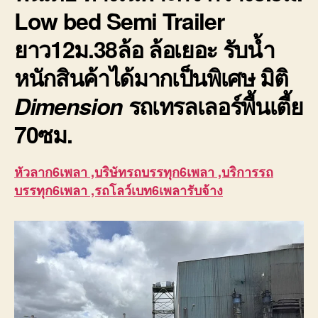
Low bed Semi Trailer
ยาว12ม.38ล้อ ล้อเยอะ รับน้ำ
หนักสินค้าได้มากเป็นพิเศษ มิติ
Dimension
รถเทรลเลอร์พื้นเตี้ย
70ซม.
หัวลาก6เพลา ,บริษัทรถบรรทุก6เพลา ,บริการรถ
บรรทุก6เพลา ,รถโลว์เบท6เพลารับจ้าง