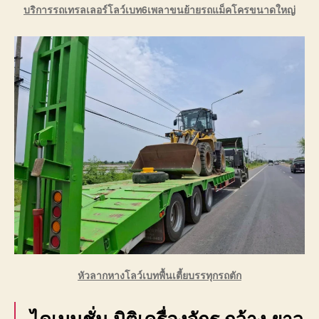
บริการรถเทรลเลอร์โลว์เบท6เพลาขนย้ายรถแม็คโครขนาดใหญ่
หัวลากหางโลว์เบทพื้นเตี้ยบรรทุกรถตัก
ไดเมนชั่น มิติเครื่องจักร กว้าง ยาว