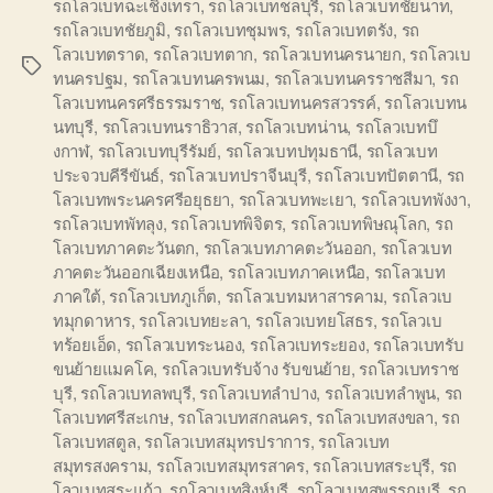
รถโลวเบทฉะเชิงเทรา
,
รถโลวเบทชลบุรี
,
รถโลวเบทชัยนาท
,
รถโลวเบทชัยภูมิ
,
รถโลวเบทชุมพร
,
รถโลวเบทตรัง
,
รถ
โลวเบทตราด
,
รถโลวเบทตาก
,
รถโลวเบทนครนายก
,
รถโลวเบ
Tags
ทนครปฐม
,
รถโลวเบทนครพนม
,
รถโลวเบทนครราชสีมา
,
รถ
โลวเบทนครศรีธรรมราช
,
รถโลวเบทนครสวรรค์
,
รถโลวเบทน
นทบุรี
,
รถโลวเบทนราธิวาส
,
รถโลวเบทน่าน
,
รถโลวเบทบึ
งกาฬ
,
รถโลวเบทบุรีรัมย์
,
รถโลวเบทปทุมธานี
,
รถโลวเบท
ประจวบคีรีขันธ์
,
รถโลวเบทปราจีนบุรี
,
รถโลวเบทปัตตานี
,
รถ
โลวเบทพระนครศรีอยุธยา
,
รถโลวเบทพะเยา
,
รถโลวเบทพังงา
,
รถโลวเบทพัทลุง
,
รถโลวเบทพิจิตร
,
รถโลวเบทพิษณุโลก
,
รถ
โลวเบทภาคตะวันตก
,
รถโลวเบทภาคตะวันออก
,
รถโลวเบท
ภาคตะวันออกเฉียงเหนือ
,
รถโลวเบทภาคเหนือ
,
รถโลวเบท
ภาคใต้
,
รถโลวเบทภูเก็ต
,
รถโลวเบทมหาสารคาม
,
รถโลวเบ
ทมุกดาหาร
,
รถโลวเบทยะลา
,
รถโลวเบทยโสธร
,
รถโลวเบ
ทร้อยเอ็ด
,
รถโลวเบทระนอง
,
รถโลวเบทระยอง
,
รถโลวเบทรับ
ขนย้ายแมคโค
,
รถโลวเบทรับจ้าง รับขนย้าย
,
รถโลวเบทราช
บุรี
,
รถโลวเบทลพบุรี
,
รถโลวเบทลำปาง
,
รถโลวเบทลำพูน
,
รถ
โลวเบทศรีสะเกษ
,
รถโลวเบทสกลนคร
,
รถโลวเบทสงขลา
,
รถ
โลวเบทสตูล
,
รถโลวเบทสมุทรปราการ
,
รถโลวเบท
สมุทรสงคราม
,
รถโลวเบทสมุทรสาคร
,
รถโลวเบทสระบุรี
,
รถ
โลวเบทสระแก้ว
,
รถโลวเบทสิงห์บุรี
,
รถโลวเบทสุพรรณบุรี
,
รถ