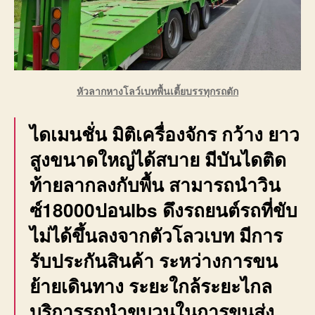
หัวลากหางโลว์เบทพื้นเตี้ยบรรทุกรถตัก
ไดเมนชั่น มิติเครื่องจักร กว้าง ยาว
สูงขนาดใหญ่ได้สบาย มีบันไดติด
ท้ายลากลงกับพื้น สามารถนำวิน
ซ์18000ปอนlbs ดึงรถยนต์รถที่ขับ
ไม่ได้ขึ้นลงจากตัวโลวเบท มีการ
รับประกันสินค้า ระหว่างการขน
ย้ายเดินทาง ระยะใกล้ระยะไกล
บริการรถนำขบวนในการขนส่ง