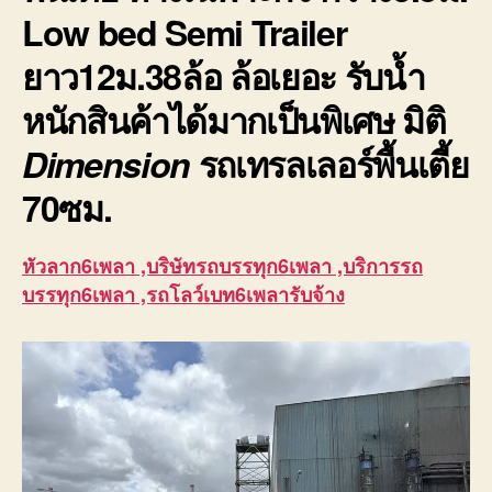
Low bed Semi Trailer
ยาว12ม.38ล้อ ล้อเยอะ รับน้ำ
หนักสินค้าได้มากเป็นพิเศษ มิติ
Dimension
รถเทรลเลอร์พื้นเตี้ย
70ซม.
หัวลาก6เพลา ,บริษัทรถบรรทุก6เพลา ,บริการรถ
บรรทุก6เพลา ,รถโลว์เบท6เพลารับจ้าง