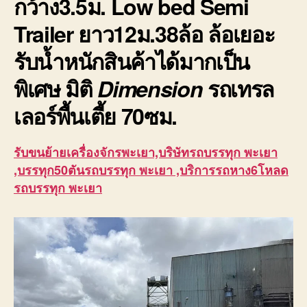
กว้าง3.5ม. Low bed Semi
Trailer ยาว12ม.38ล้อ ล้อเยอะ
รับน้ำหนักสินค้าได้มากเป็น
พิเศษ มิติ
Dimension
รถเทรล
เลอร์พื้นเตี้ย
70ซม.
รับขนย้ายเครื่องจักรพะเยา,บริษัทรถบรรทุก พะเยา
,บรรทุก50ตันรถบรรทุก พะเยา ,บริการรถหาง6โหลด
รถบรรทุก พะเยา