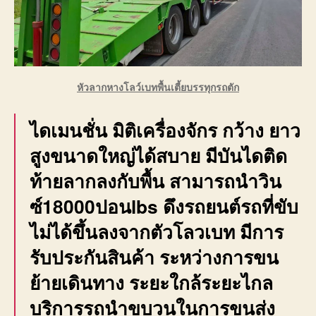
หัวลากหางโลว์เบทพื้นเตี้ยบรรทุกรถตัก
ไดเมนชั่น มิติเครื่องจักร กว้าง ยาว
สูงขนาดใหญ่ได้สบาย มีบันไดติด
ท้ายลากลงกับพื้น สามารถนำวิน
ซ์18000ปอนlbs ดึงรถยนต์รถที่ขับ
ไม่ได้ขึ้นลงจากตัวโลวเบท มีการ
รับประกันสินค้า ระหว่างการขน
ย้ายเดินทาง ระยะใกล้ระยะไกล
บริการรถนำขบวนในการขนส่ง