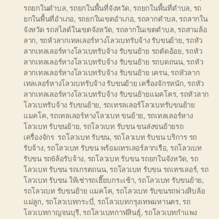
รถยกในตำบล
,
รถยกในพื้นที่จังหวัด
,
รถยกในพื้นที่ตำบล
,
รถ
ยกในพื้นที่อำเภอ
,
รถยกในเขตอำเภอ
,
รถลากตำบล
,
รถลากใน
จังหวัด รถสไลด์ในเขตจังหวัด
,
รถลากในเขตตำบล
,
รถสามล้อ
ลาก
,
รถหัวลากเทลเลอร์หางโลวเบทรับจ้าง รับขนย้าย
,
รถหัว
ลากเทลเลอร์หางโลวเบทรับจ้าง รับขนย้าย รถตัดอ้อย
,
รถหัว
ลากเทลเลอร์หางโลวเบทรับจ้าง รับขนย้าย รถบดถนน
,
รถหัว
ลากเทลเลอร์หางโลวเบทรับจ้าง รับขนย้าย เครน
,
รถหัวลาก
เทลเลอร์หางโลวเบทรับจ้าง รับขนย้าย เครื่องจักรหนัก
,
รถหัว
ลากเทลเลอร์หางโลวเบทรับจ้าง รับขนย้ายแมคโคร
,
รถหัวลาก
โลวเบทรับจ้าง รับขนย้าย
,
รถเทรลเลอร์โลวเบทรับขนย้าย
แมคโค
,
รถเทลเลอร์หางโลวเบท ขนย้าย
,
รถเทลเลอร์หาง
โลวเบท รับขนย้าย
,
รถโลวเบท รับขน ขนส่งขนย้ายรถ
เครื่องจักร รถโลวเบท รับขน
,
รถโลวเบท รับขน บริการ รถ
รับจ้าง
,
รถโลวเบท รับขน พร้อมเทรเลอร์ลากเรือ
,
รถโลวเบท
รับขน รถ6ล้อรับจ้าง
,
รถโลวเบท รับขน รถยกในจังหวัด
,
รถ
โลวเบท รับขน รถเกรตถนน
,
รถโลวเบท รับขน รถเทรเลอร์
,
รถ
โลวเบท รับขน ให้เช่ารถเฮี๊ยบกระเช้า
,
รถโลวเบท รับขนย้าย
,
รถโลวเบท รับขนย้าย แมคโค
,
รถโลวเบท รับขนรถพ่วงสิบล้อ
แม่ลูก
,
รถโลวเบทกระบี่
,
รถโลวเบทกรุงเทพมหานคร
,
รถ
โลวเบทกาญจนบุรี
,
รถโลวเบทกาฬสินธุ์
,
รถโลวเบทกำแพง