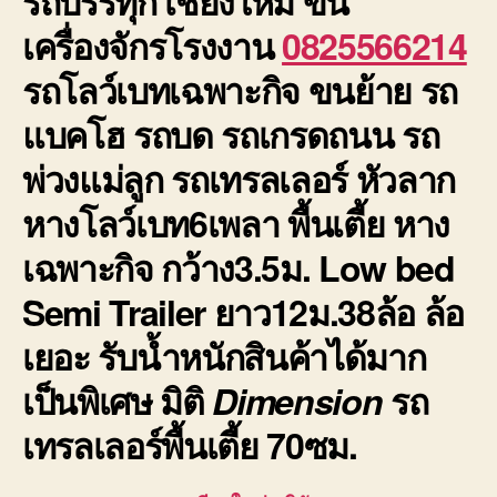
รถบรรทุก เชียงใหม่
ขน
โรงงา
เครื่องจักรโรงงาน
0825566214
ส่ง
ชิ้น
รถโลว์เบทเฉพาะกิจ ขนย้าย รถ
งาน
แบคโฮ รถบด รถเกรดถนน รถ
พ่วงแม่ลูก รถเทรลเลอร์ หัวลาก
หางโลว์เบท6เพลา พื้นเตี้ย หาง
เฉพาะกิจ กว้าง3.5ม. Low bed
Semi Trailer ยาว12ม.38ล้อ ล้อ
เยอะ รับน้ำหนักสินค้าได้มาก
เป็นพิเศษ มิติ
Dimension
รถ
เทรลเลอร์พื้นเตี้ย
70ซม.