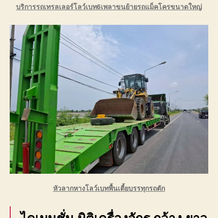
บริการรถเทรลเลอร์โลว์เบท6เพลาขนย้ายรถแม็คโครขนาดใหญ่
หัวลากหางโลว์เบทพื้นเตี้ยบรรทุกรถตัก
ไดเมนชั่น มิติเครื่องจักร กว้าง ยาว