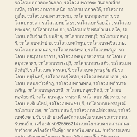
รถโลวเบทภาคตะวันออก
,
รถโลวเบทภาคตะวันออกเฉียง
เหนือ
,
รถโลวเบทภาคเหนือ
,
รถโลวเบทภาคใต้
,
รถโลวเบท
ภูเก็ต
,
รถโลวเบทมหาสารคาม
,
รถโลวเบทมุกดาหาร
,
รถ
โลวเบทยะลา
,
รถโลวเบทยโสธร
,
รถโลวเบทร้อยเอ็ด
,
รถโลวเบ
ทระนอง
,
รถโลวเบทระยอง
,
รถโลวเบทรับขนย้ายแมคโค
,
รถ
โลวเบทรับจ้าง รับขนย้าย
,
รถโลวเบทราชบุรี
,
รถโลวเบทลพบุ
รี
,
รถโลวเบทลำปาง
,
รถโลวเบทลำพูน
,
รถโลวเบทศรีสะเกษ
,
รถโลวเบทสกลนคร
,
รถโลวเบทสงขลา
,
รถโลวเบทสตูล
,
รถ
โลวเบทสมุทรปราการ
,
รถโลวเบทสมุทรสงคราม
,
รถโลวเบท
สมุทรสาคร
,
รถโลวเบทสระบุรี
,
รถโลวเบทสระแก้ว
,
รถโลวเบท
สิงห์บุรี
,
รถโลวเบทสุพรรณบุรี
,
รถโลวเบทสุราษฎร์ธานี
,
รถ
โลวเบทสุรินทร์
,
รถโลวเบทสุโขทัย
,
รถโลวเบทหนองคาย
,
รถ
โลวเบทหนองบัวลำภู
,
รถโลวเบทอ่างทอง
,
รถโลวเบทอำนาจ
เจริญ
,
รถโลวเบทอุดรธานี
,
รถโลวเบทอุตรดิตถ์
,
รถโลวเบ
ทอุทัยธานี
,
รถโลวเบทอุบลราชธานี
,
รถโลวเบทเชียงราย
,
รถ
โลวเบทเชียงใหม่
,
รถโลวเบทเพชรบุรี
,
รถโลวเบทเพชรบูรณ์
,
รถโลวเบทเลย
,
รถโลวเบทแพร่
,
รถโลวเบทแม่ฮ่องสอน
,
รถโลว์
เบท6เพลา
,
รับขนย้าย เครื่องจักร แบคโฮ รถบด รถเกรดถนน
,
รับขนย้าย เครื่องจักร0825566214 แบคโฮ รถบด รถเกรดถนน
,
รับจ้างยกเครื่องจักรขึ้นที่สูง รถลากในเขตถนน
,
รับจ้างรถเครน
เทปูน
,
หัวลากรถโลวเบท รับขน ให้เช่ารถเฮี๊ยบ5ตันเทปูน
,