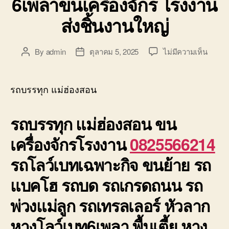
6เพลาขนเครื่องจักร โรงงาน
ส่งชิ้นงานใหญ่
บน
By
admin
ตุลาคม 5, 2025
ไม่มีความเห็น
Post
Post
รถ
author
date
บรรทุ
แม่ฮ่อ
รถบรรทุก แม่ฮ่องสอน
6เพลา
ขน
รถบรรทุก แม่ฮ่องสอน
ขน
เครื่อง
โรงงา
เครื่องจักรโรงงาน
0825566214
ส่ง
ชิ้น
รถโลว์เบทเฉพาะกิจ ขนย้าย รถ
งาน
ใหญ่
แบคโฮ รถบด รถเกรดถนน รถ
พ่วงแม่ลูก รถเทรลเลอร์ หัวลาก
หางโลว์เบท6เพลา พื้นเตี้ย หาง