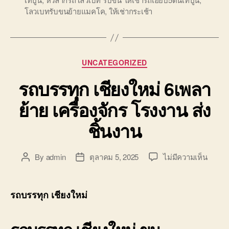
โลวเบทรับขนย้ายแมคโค
,
ให้เช่ากระเช้า
Categories
UNCATEGORIZED
รถบรรทุก เชียงใหม่ 6เพลา
ย้าย เครื่องจักร โรงงาน ส่ง
ชิ้นงาน
บน
By
admin
ตุลาคม 5, 2025
ไม่มีความเห็น
Post
Post
รถ
author
date
บรรทุ
เชียงใ
รถบรรทุก เชียงใหม่
6เพลา
ย้าย
เครื่อง