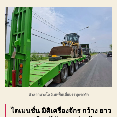
หัวลากหางโลว์เบทพื้นเตี้ยบรรทุกรถตัก
ไดเมนชั่น มิติเครื่องจักร กว้าง ยาว