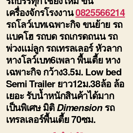
รถบรรทุก เชียงใหม่
ขน
โรงงา
เครื่องจักรโรงงาน
0825566214
ส่ง
ชิ้น
รถโลว์เบทเฉพาะกิจ ขนย้าย รถ
งาน
แบคโฮ รถบด รถเกรดถนน รถ
พ่วงแม่ลูก รถเทรลเลอร์ หัวลาก
หางโลว์เบท6เพลา พื้นเตี้ย หาง
เฉพาะกิจ กว้าง3.5ม. Low bed
Semi Trailer ยาว12ม.38ล้อ ล้อ
เยอะ รับน้ำหนักสินค้าได้มาก
เป็นพิเศษ มิติ
Dimension
รถ
เทรลเลอร์พื้นเตี้ย
70ซม.