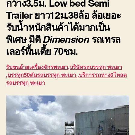
กว้าง3.5ม. Low bed Semi
Trailer ยาว12ม.38ล้อ ล้อเยอะ
รับน้ำหนักสินค้าได้มากเป็น
พิเศษ มิติ
Dimension
รถเทรล
เลอร์พื้นเตี้ย
70ซม.
รับขนย้ายเครื่องจักรพะเยา,บริษัทรถบรรทุก พะเยา
,บรรทุก50ตันรถบรรทุก พะเยา ,บริการรถหาง6โหลด
รถบรรทุก พะเยา