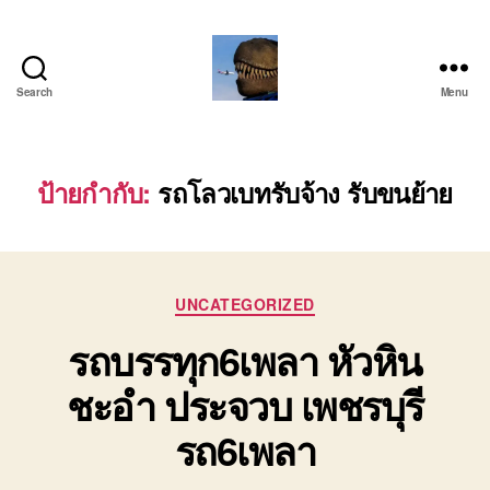
Search
Menu
บริการ
รถ
โลว์
เบท
ป้ายกำกับ:
รถโลวเบทรับจ้าง รับขนย้าย
เฉพาะ
กิจ
พิเศษ
ย้าย
Categories
เครื่องจักร
UNCATEGORIZED
ติดต่อ
รถบรรทุก6เพลา หัวหิน
โทร
0818900005
ชะอำ ประจวบ เพชรบุรี
รถ6เพลา