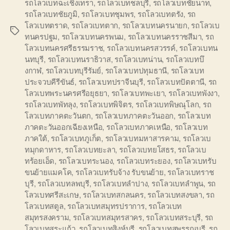
รถโลวเบทฉะเชิงเทรา
,
รถโลวเบทชลบุรี
,
รถโลวเบทชัยนาท
,
รถโลวเบทชัยภูมิ
,
รถโลวเบทชุมพร
,
รถโลวเบทตรัง
,
รถ
โลวเบทตราด
,
รถโลวเบทตาก
,
รถโลวเบทนครนายก
,
รถโลวเบ
Tags
ทนครปฐม
,
รถโลวเบทนครพนม
,
รถโลวเบทนครราชสีมา
,
รถ
โลวเบทนครศรีธรรมราช
,
รถโลวเบทนครสวรรค์
,
รถโลวเบทน
นทบุรี
,
รถโลวเบทนราธิวาส
,
รถโลวเบทน่าน
,
รถโลวเบทบึ
งกาฬ
,
รถโลวเบทบุรีรัมย์
,
รถโลวเบทปทุมธานี
,
รถโลวเบท
ประจวบคีรีขันธ์
,
รถโลวเบทปราจีนบุรี
,
รถโลวเบทปัตตานี
,
รถ
โลวเบทพระนครศรีอยุธยา
,
รถโลวเบทพะเยา
,
รถโลวเบทพังงา
,
รถโลวเบทพัทลุง
,
รถโลวเบทพิจิตร
,
รถโลวเบทพิษณุโลก
,
รถ
โลวเบทภาคตะวันตก
,
รถโลวเบทภาคตะวันออก
,
รถโลวเบท
ภาคตะวันออกเฉียงเหนือ
,
รถโลวเบทภาคเหนือ
,
รถโลวเบท
ภาคใต้
,
รถโลวเบทภูเก็ต
,
รถโลวเบทมหาสารคาม
,
รถโลวเบ
ทมุกดาหาร
,
รถโลวเบทยะลา
,
รถโลวเบทยโสธร
,
รถโลวเบ
ทร้อยเอ็ด
,
รถโลวเบทระนอง
,
รถโลวเบทระยอง
,
รถโลวเบทรับ
ขนย้ายแมคโค
,
รถโลวเบทรับจ้าง รับขนย้าย
,
รถโลวเบทราช
บุรี
,
รถโลวเบทลพบุรี
,
รถโลวเบทลำปาง
,
รถโลวเบทลำพูน
,
รถ
โลวเบทศรีสะเกษ
,
รถโลวเบทสกลนคร
,
รถโลวเบทสงขลา
,
รถ
โลวเบทสตูล
,
รถโลวเบทสมุทรปราการ
,
รถโลวเบท
สมุทรสงคราม
,
รถโลวเบทสมุทรสาคร
,
รถโลวเบทสระบุรี
,
รถ
โลวเบทสระแก้ว
,
รถโลวเบทสิงห์บุรี
,
รถโลวเบทสุพรรณบุรี
,
รถ