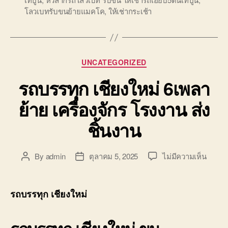
โลวเบทรับขนย้ายแมคโค
,
ให้เช่ากระเช้า
Categories
UNCATEGORIZED
รถบรรทุก เชียงใหม่ 6เพลา
ย้าย เครื่องจักร โรงงาน ส่ง
ชิ้นงาน
บน
By
admin
ตุลาคม 5, 2025
ไม่มีความเห็น
Post
Post
รถ
author
date
บรรทุ
เชียงใ
รถบรรทุก เชียงใหม่
6เพลา
ย้าย
เครื่อง