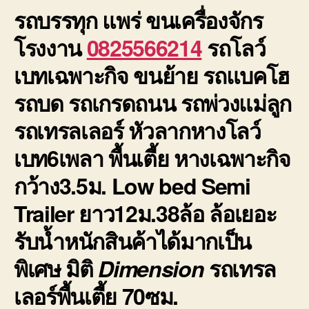
รถบรรทุก แพร่
ขนเครื่องจักร
เครื่อง
โรงงา
โรงงาน
0825566214
รถโลว์
ส่ง
ชิ้น
เบทเฉพาะกิจ ขนย้าย รถแบคโฮ
งาน
ใหญ่
รถบด รถเกรดถนน รถพ่วงแม่ลูก
พิเศษ
รถเทรลเลอร์ หัวลากหางโลว์
เบท6เพลา พื้นเตี้ย หางเฉพาะกิจ
กว้าง3.5ม. Low bed Semi
Trailer ยาว12ม.38ล้อ ล้อเยอะ
รับน้ำหนักสินค้าได้มากเป็น
พิเศษ มิติ
Dimension
รถเทรล
เลอร์พื้นเตี้ย
70ซม.