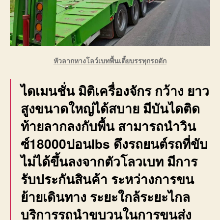
หัวลากหางโลว์เบทพื้นเตี้ยบรรทุกรถตัก
ไดเมนชั่น มิติเครื่องจักร กว้าง ยาว
สูงขนาดใหญ่ได้สบาย มีบันไดติด
ท้ายลากลงกับพื้น สามารถนำวิน
ซ์18000ปอนlbs ดึงรถยนต์รถที่ขับ
ไม่ได้ขึ้นลงจากตัวโลวเบท มีการ
รับประกันสินค้า ระหว่างการขน
ย้ายเดินทาง ระยะใกล้ระยะไกล
บริการรถนำขบวนในการขนส่ง