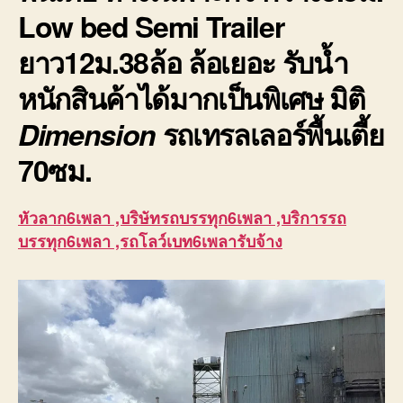
Low bed Semi Trailer
ยาว12ม.38ล้อ ล้อเยอะ รับน้ำ
หนักสินค้าได้มากเป็นพิเศษ มิติ
Dimension
รถเทรลเลอร์พื้นเตี้ย
70ซม.
หัวลาก6เพลา ,บริษัทรถบรรทุก6เพลา ,บริการรถ
บรรทุก6เพลา ,รถโลว์เบท6เพลารับจ้าง