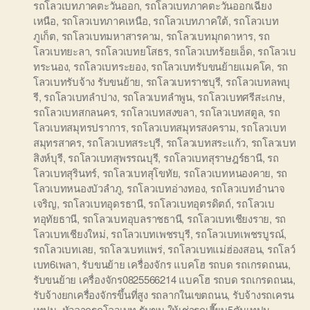
รถโลวเบทภาคตะวันออก
,
รถโลวเบทภาคตะวันออกเฉียง
เหนือ
,
รถโลวเบทภาคเหนือ
,
รถโลวเบทภาคใต้
,
รถโลวเบท
ภูเก็ต
,
รถโลวเบทมหาสารคาม
,
รถโลวเบทมุกดาหาร
,
รถ
โลวเบทยะลา
,
รถโลวเบทยโสธร
,
รถโลวเบทร้อยเอ็ด
,
รถโลวเบ
ทระนอง
,
รถโลวเบทระยอง
,
รถโลวเบทรับขนย้ายแมคโค
,
รถ
โลวเบทรับจ้าง รับขนย้าย
,
รถโลวเบทราชบุรี
,
รถโลวเบทลพบุ
รี
,
รถโลวเบทลำปาง
,
รถโลวเบทลำพูน
,
รถโลวเบทศรีสะเกษ
,
รถโลวเบทสกลนคร
,
รถโลวเบทสงขลา
,
รถโลวเบทสตูล
,
รถ
โลวเบทสมุทรปราการ
,
รถโลวเบทสมุทรสงคราม
,
รถโลวเบท
สมุทรสาคร
,
รถโลวเบทสระบุรี
,
รถโลวเบทสระแก้ว
,
รถโลวเบท
สิงห์บุรี
,
รถโลวเบทสุพรรณบุรี
,
รถโลวเบทสุราษฎร์ธานี
,
รถ
โลวเบทสุรินทร์
,
รถโลวเบทสุโขทัย
,
รถโลวเบทหนองคาย
,
รถ
โลวเบทหนองบัวลำภู
,
รถโลวเบทอ่างทอง
,
รถโลวเบทอำนาจ
เจริญ
,
รถโลวเบทอุดรธานี
,
รถโลวเบทอุตรดิตถ์
,
รถโลวเบ
ทอุทัยธานี
,
รถโลวเบทอุบลราชธานี
,
รถโลวเบทเชียงราย
,
รถ
โลวเบทเชียงใหม่
,
รถโลวเบทเพชรบุรี
,
รถโลวเบทเพชรบูรณ์
,
รถโลวเบทเลย
,
รถโลวเบทแพร่
,
รถโลวเบทแม่ฮ่องสอน
,
รถโลว์
เบท6เพลา
,
รับขนย้าย เครื่องจักร แบคโฮ รถบด รถเกรดถนน
,
รับขนย้าย เครื่องจักร0825566214 แบคโฮ รถบด รถเกรดถนน
,
รับจ้างยกเครื่องจักรขึ้นที่สูง รถลากในเขตถนน
,
รับจ้างรถเครน
เทปูน
,
หัวลากรถโลวเบท รับขน ให้เช่ารถเฮี๊ยบ5ตันเทปูน
,