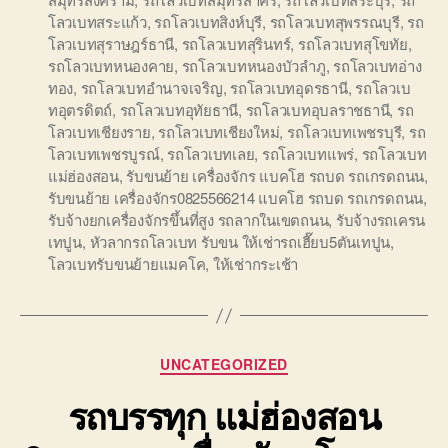
โลวเบทสระแก้ว
,
รถโลวเบทสิงห์บุรี
,
รถโลวเบทสุพรรณบุรี
,
รถ
โลวเบทสุราษฎร์ธานี
,
รถโลวเบทสุรินทร์
,
รถโลวเบทสุโขทัย
,
รถโลวเบทหนองคาย
,
รถโลวเบทหนองบัวลำภู
,
รถโลวเบทอ่าง
ทอง
,
รถโลวเบทอำนาจเจริญ
,
รถโลวเบทอุดรธานี
,
รถโลวเบ
ทอุตรดิตถ์
,
รถโลวเบทอุทัยธานี
,
รถโลวเบทอุบลราชธานี
,
รถ
โลวเบทเชียงราย
,
รถโลวเบทเชียงใหม่
,
รถโลวเบทเพชรบุรี
,
รถ
โลวเบทเพชรบูรณ์
,
รถโลวเบทเลย
,
รถโลวเบทแพร่
,
รถโลวเบท
แม่ฮ่องสอน
,
รับขนย้าย เครื่องจักร แบคโฮ รถบด รถเกรดถนน
,
รับขนย้าย เครื่องจักร0825566214 แบคโฮ รถบด รถเกรดถนน
,
รับจ้างยกเครื่องจักรขึ้นที่สูง รถลากในเขตถนน
,
รับจ้างรถเครน
เทปูน
,
หัวลากรถโลวเบท รับขน ให้เช่ารถเฮี๊ยบ5ตันเทปูน
,
โลวเบทรับขนย้ายแมคโค
,
ให้เช่ากระเช้า
Categories
UNCATEGORIZED
รถบรรทุก แม่ฮ่องสอน