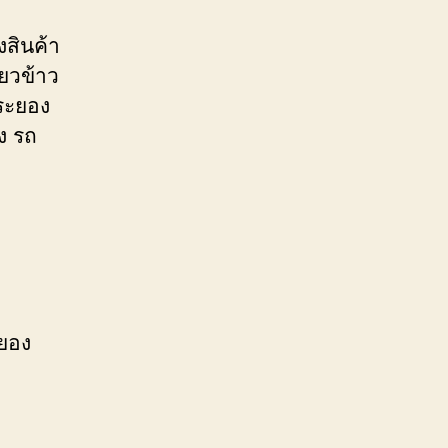
งสินค้า
ยวข้าว
 ระยอง
ง รถ
ะยอง