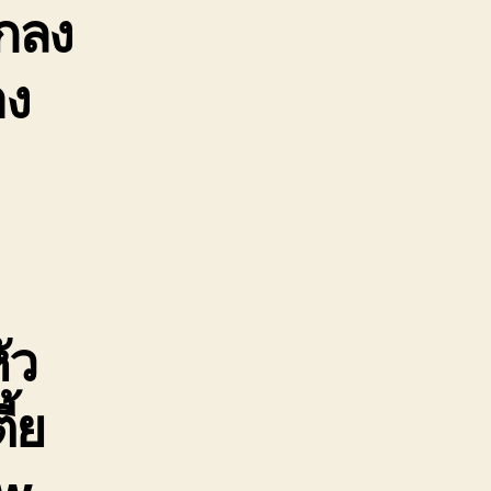
กลง
าบ
พุด
้านฉาง
าง
าบข
ัว
้ย