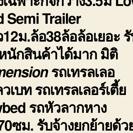
งเฉพาะกิจกว้าง3.5ม L
 Semi Trailer
12ม.ล้อ38ล้อล้อเยอะ รั
หนักสินค้าได้มาก มิติ
mension
รถเทรลเลอ
ลวเบท รถเทรลเลอร์เตี้ย
wbed รถหัวลากหาง
70ซม. รับจ้างยกย้ายด้ว