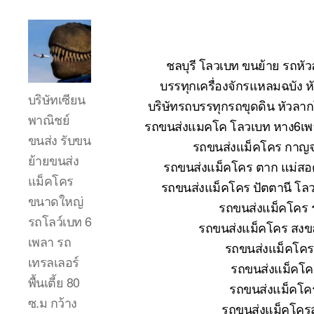
ชลบุรี โลวเบท ขนย้าย รถหัวล
บรรทุกเครื่องจักรแหลมฉบัง 
บริการ
บริษัทเซียน
รถ
บริษัทรถบรรทุกรถขุดดิน หัวล
พาณิชย์
โลว์
รถขนส่งแมคโค โลวเบท หาง6เพล
เบท
ขนส่ง รับขน
รถขนส่งแม็คโคร กาญจน
เฉพาะ
ย้ายขนส่ง
รถขนส่งแม็คโคร ตาก แม่สอ
กิจ
แม็คโคร
พิเศษ
รถขนส่งแม็คโคร ปัตตานี โล
ย้าย
ขนาดใหญ่
รถขนส่งแม็คโคร 
เครื่องจักร
รถโลว์เบท 6
รถขนส่งแม็คโคร สงข
ติดต่อ
เพลา รถ
โทร
รถขนส่งแม็คโคร2
0818900005
เทรลเลอร์
รถขนส่งแม็คโค
พื้นเตี้ย 80
รถขนส่งแม็คโค
ซ.ม กว้าง
รถขนส่งแม็คโครส