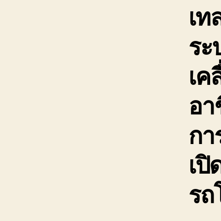
เทล
ระ
เคล
อา
กา
เปิ
รถ