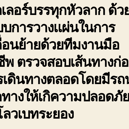
เลอร์บรรทุกหัวลาก ด้ว
บบการวางแผ่นในการ
ื่อนย้ายด้วยทีมงานมือ
ชีพ ตรวจสอบเส้นทางก่
รเดินทางตลอดโดยมีรถ
ดทางให้เกิความปลอดภัย
โลวเบทระยอง