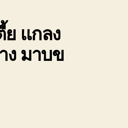
ี้ย แกลง
าง มาบข
น
ถ
ลวเบท
ะยอง
เพลา
ี้ย
กลง
ลวกแดง