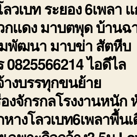
โลวเบท ระยอง 6เพลา แ
ม
ต
บ
วกแดง มาบตพุด บ้านฉ
ม
มพัฒนา มาบข่า สัตหีบ
ร 0825566214 ไอดีไล
จ้างบรรทุกขนย้าย
ื่องจักรกลโรงงานหนัก ห
หางโลวเบท6เพลาพื้นเตี