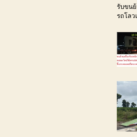
รับขนย
รถโลว