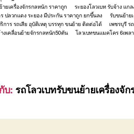
้ายเครื่องจักรกลหนัก ราคาถูก
ระยองโลวเบท รับจ้าง แก
ักร ปลวกแดง ระยอง มีประกัน ราคาถูก ยกขึ้นลง
รับขนย้ายเ
บริการ รถเสีย อุบัติเหตุ บรรทุก ขนย้าย ติดต่อได้
เพชรบุรี 
้างเคลื่อนย้ายจักรกลหนัก50ตัน
โลวเบทขนแมคโคร 6เพลาย้
กับ:
รถโลวเบทรับขนย้ายเครื่องจัก