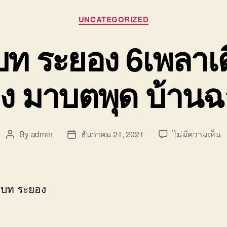
Categories
UNCATEGORIZED
ท ระยอง 6เพลาเต
ง มาบตพุด บ้านฉ
บ
By
admin
ธันวาคม 21, 2021
ไม่มีความเห็น
Post
Post
ร
author
date
โ
ร
6
เบท ระยอง
เต
แ
ป