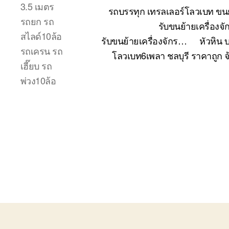
3.5 เมตร
รถบรรทุก เทรลเลอร์โลวเบท ขนย
รถยก รถ
รับขนย้ายเครื่องจ
สไลด์10ล้อ
รับขนย้ายเครื่องจักร…
หัวหิน 
รถเครน รถ
โลวเบท6เพลา ชลบุรี ราคาถูก จ
เฮี๊ยบ รถ
พ่วง10ล้อ