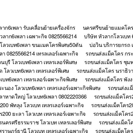
าก6เพลา รับเคลื่อนย้ายเครื่องจักร
นครศรีขนย้ายแมคโคร 
หัวลาก6เพลา เฉพาะกิจ 0825566214
บริษัท หัวลากโลวเบท
ากโลวเบท6เพลา ขนแมคโครพิเศษ50ตัน
บ่อวิน บริการยกรถ 
า 0825566214 เทรลเลอร์เฉพาะกิจ
รถขนส่งแม็คโคร กระบ
บุรี โลวเบท6เพลา เทลรเลอร์พิเศษ
รถขนส่งแม็คโคร ชุมพ
ด โลวเบท6เพลา เทลรเลอร์พิเศษ
รถขนส่งแม็คโคร นราธิวา
วเบท6เพลา เทลรเลอร์เฉพาะกิจพิเศษ
รถขนส่งแม็คโคร พังง
ระนอง โลวเบท6เพลา เทลรเลอร์เฉพาะกิจพิเศษ
รถขนส่งแม็
ลาหาดใหญ่ โลวเบท6เพลา 0802220366
รถขนส่งแม็คโคร2
00 พัทลุง โลวเบท เทลรเลอร์เฉพาะกิจ
รถขนส่งแม็คโคร200
ร200 ยะลา โลวเบท เทลรเลอร์เฉพาะกิจ
รถขนส่งแม็คโคร2
รนครศรีธรรมราช โลวเบท เทลรเลอร์พิเศษ
รถขนส่งแม็คโค
ุราษฎร์ธานี โลวเบท เทลรเลอร์เฉพาะกิจ
รถขนส่งแม็คโครเ