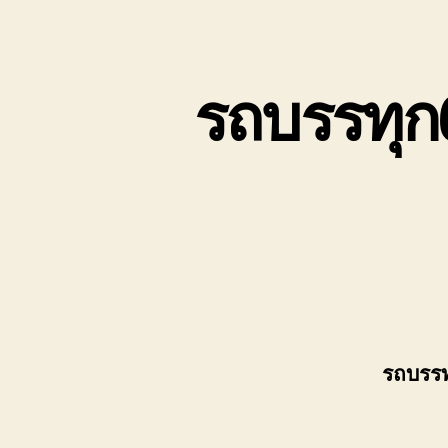
รถบรรทุก
รถบรร