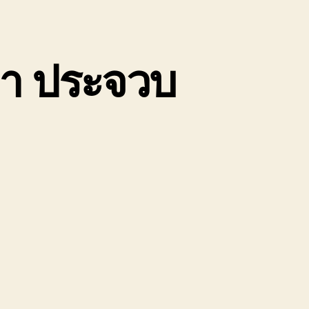
อำ ประจวบ
รทุก6เพลา
หิน
อำ
ะจวบ
รบุรี
6เพลา