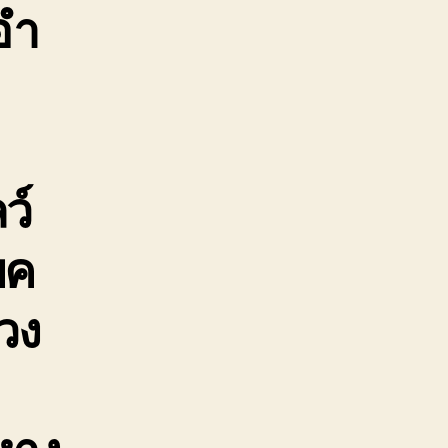
อำ
ว์
บค
วง