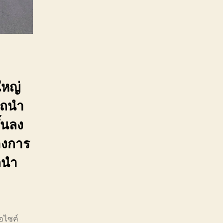
ใหญ่
รถนำ
ึ้นลง
างการ
ถนำ
อไซค์