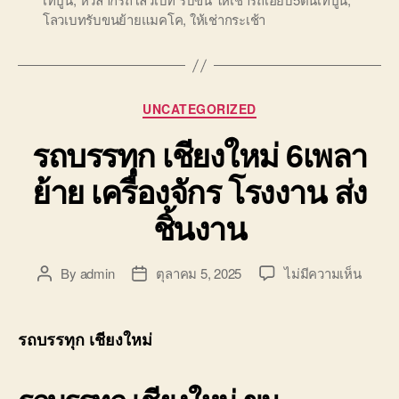
โลวเบทรับขนย้ายแมคโค
,
ให้เช่ากระเช้า
Categories
UNCATEGORIZED
รถบรรทุก เชียงใหม่ 6เพลา
ย้าย เครื่องจักร โรงงาน ส่ง
ชิ้นงาน
บน
By
admin
ตุลาคม 5, 2025
ไม่มีความเห็น
Post
Post
รถ
author
date
บรรทุ
เชียงใ
รถบรรทุก เชียงใหม่
6เพลา
ย้าย
เครื่อง