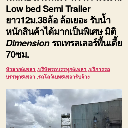
Low bed Semi Trailer
ยาว12ม.38ล้อ ล้อเยอะ รับน้ำ
หนักสินค้าได้มากเป็นพิเศษ มิติ
Dimension
รถเทรลเลอร์พื้นเตี้ย
70ซม.
หัวลาก6เพลา ,บริษัทรถบรรทุก6เพลา ,บริการรถ
บรรทุก6เพลา ,รถโลว์เบท6เพลารับจ้าง