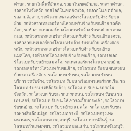
ตำบล
,
รถยกในพื้นที่อำเภอ
,
รถยกในเขตอำเภอ
,
รถลากตำบล
,
รถลากในจังหวัด รถสไลด์ในเขตจังหวัด
,
รถลากในเขตตำบล
,
รถสามล้อลาก
,
รถหัวลากเทลเลอร์หางโลวเบทรับจ้าง รับขน
ย้าย
,
รถหัวลากเทลเลอร์หางโลวเบทรับจ้าง รับขนย้าย รถตัด
อ้อย
,
รถหัวลากเทลเลอร์หางโลวเบทรับจ้าง รับขนย้าย รถบด
ถนน
,
รถหัวลากเทลเลอร์หางโลวเบทรับจ้าง รับขนย้าย เครน
,
รถหัวลากเทลเลอร์หางโลวเบทรับจ้าง รับขนย้าย เครื่องจักร
หนัก
,
รถหัวลากเทลเลอร์หางโลวเบทรับจ้าง รับขนย้าย
แมคโคร
,
รถหัวลากโลวเบทรับจ้าง รับขนย้าย
,
รถเทรลเลอ
ร์โลวเบทรับขนย้ายแมคโค
,
รถเทลเลอร์หางโลวเบท ขนย้าย
,
รถเทลเลอร์หางโลวเบท รับขนย้าย
,
รถโลวเบท รับขน ขนส่งขน
ย้ายรถ เครื่องจักร รถโลวเบท รับขน
,
รถโลวเบท รับขน
บริการ รถรับจ้าง
,
รถโลวเบท รับขน พร้อมเทรเลอร์ลากเรือ
,
รถ
โลวเบท รับขน รถ6ล้อรับจ้าง
,
รถโลวเบท รับขน รถยกใน
จังหวัด
,
รถโลวเบท รับขน รถเกรตถนน
,
รถโลวเบท รับขน รถ
เทรเลอร์
,
รถโลวเบท รับขน ให้เช่ารถเฮี๊ยบกระเช้า
,
รถโลวเบท
รับขนย้าย
,
รถโลวเบท รับขนย้าย แมคโค
,
รถโลวเบท รับขน
รถพ่วงสิบล้อแม่ลูก
,
รถโลวเบทกระบี่
,
รถโลวเบทกรุงเทพ
มหานคร
,
รถโลวเบทกาญจนบุรี
,
รถโลวเบทกาฬสินธุ์
,
รถ
โลวเบทกำแพงเพชร
,
รถโลวเบทขอนแก่น
,
รถโลวเบทจันทบุรี
,