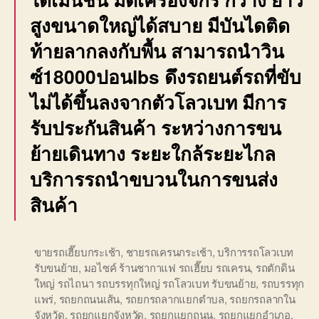
สูงขนาดใหญ่ได้สบาย มีบันไดติด
ท้ายลากลงกับพื้น สามารถนำวิน
ซ์18000ปอนlbs ดึงรถยนต์รถที่ขับ
ไม่ได้ขึ้นลงจากตัวโลวเบท มีการ
รับประกันสินค้า ระหว่างการขน
ย้ายเดินทาง ระยะใกล้ระยะไกล
บริการรถนำขบวนในการขนส่ง
สินค้า
ขายรถเฮี๊ยบกระเช้า
,
ชายรถเครนกระเช้า
,
บริการรถโลวเบท
รับขนย้าย
,
มอไซค์ ร้านชากาแฟ รถเฮี๊ยบ รถเครน
,
รถตักดิน
ใหญ่ รถไถนา รถบรรทุกใหญ่ รถโลวเบท รับขนย้าย
,
รถบรรทุก
แพร่
,
รถยกถนนเส้น
,
รถยกรถลากแยกตำบล
,
รถยกรถลากใน
จังหวัด
,
รถยกแยกจังหวัด
,
รถยกแยกถนน
,
รถยกแยกอำเภอ
,