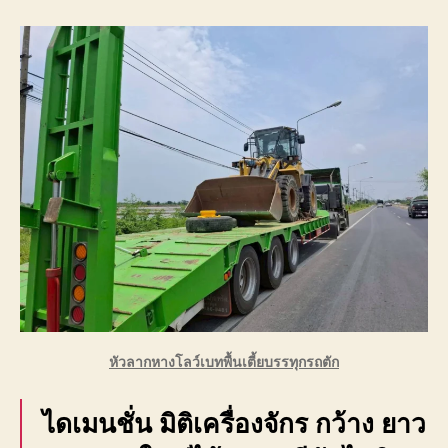
หัวลากหางโลว์เบทพื้นเตี้ยบรรทุกรถตัก
ไดเมนชั่น มิติเครื่องจักร กว้าง ยาว