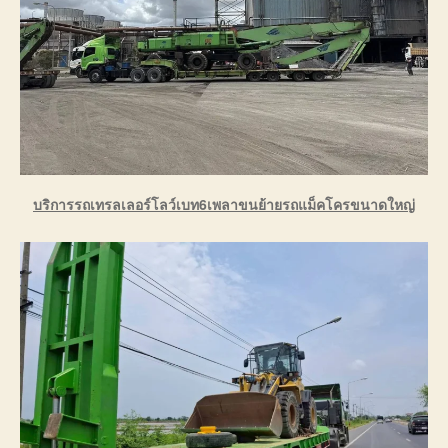
บริการรถเทรลเลอร์โลว์เบท6เพลาขนย้ายรถแม็คโครขนาดใหญ่