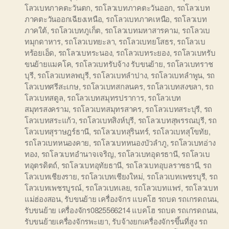
โลวเบทภาคตะวันตก
,
รถโลวเบทภาคตะวันออก
,
รถโลวเบท
ภาคตะวันออกเฉียงเหนือ
,
รถโลวเบทภาคเหนือ
,
รถโลวเบท
ภาคใต้
,
รถโลวเบทภูเก็ต
,
รถโลวเบทมหาสารคาม
,
รถโลวเบ
ทมุกดาหาร
,
รถโลวเบทยะลา
,
รถโลวเบทยโสธร
,
รถโลวเบ
ทร้อยเอ็ด
,
รถโลวเบทระนอง
,
รถโลวเบทระยอง
,
รถโลวเบทรับ
ขนย้ายแมคโค
,
รถโลวเบทรับจ้าง รับขนย้าย
,
รถโลวเบทราช
บุรี
,
รถโลวเบทลพบุรี
,
รถโลวเบทลำปาง
,
รถโลวเบทลำพูน
,
รถ
โลวเบทศรีสะเกษ
,
รถโลวเบทสกลนคร
,
รถโลวเบทสงขลา
,
รถ
โลวเบทสตูล
,
รถโลวเบทสมุทรปราการ
,
รถโลวเบท
สมุทรสงคราม
,
รถโลวเบทสมุทรสาคร
,
รถโลวเบทสระบุรี
,
รถ
โลวเบทสระแก้ว
,
รถโลวเบทสิงห์บุรี
,
รถโลวเบทสุพรรณบุรี
,
รถ
โลวเบทสุราษฎร์ธานี
,
รถโลวเบทสุรินทร์
,
รถโลวเบทสุโขทัย
,
รถโลวเบทหนองคาย
,
รถโลวเบทหนองบัวลำภู
,
รถโลวเบทอ่าง
ทอง
,
รถโลวเบทอำนาจเจริญ
,
รถโลวเบทอุดรธานี
,
รถโลวเบ
ทอุตรดิตถ์
,
รถโลวเบทอุทัยธานี
,
รถโลวเบทอุบลราชธานี
,
รถ
โลวเบทเชียงราย
,
รถโลวเบทเชียงใหม่
,
รถโลวเบทเพชรบุรี
,
รถ
โลวเบทเพชรบูรณ์
,
รถโลวเบทเลย
,
รถโลวเบทแพร่
,
รถโลวเบท
แม่ฮ่องสอน
,
รับขนย้าย เครื่องจักร แบคโฮ รถบด รถเกรดถนน
,
รับขนย้าย เครื่องจักร0825566214 แบคโฮ รถบด รถเกรดถนน
,
รับขนย้ายเครื่องจักรพะเยา
,
รับจ้างยกเครื่องจักรขึ้นที่สูง รถ