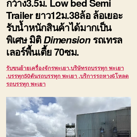
กว้าง3.5ม. Low bed Semi
Trailer ยาว12ม.38ล้อ ล้อเยอะ
รับน้ำหนักสินค้าได้มากเป็น
พิเศษ มิติ
Dimension
รถเทรล
เลอร์พื้นเตี้ย
70ซม.
รับขนย้ายเครื่องจักรพะเยา,บริษัทรถบรรทุก พะเยา
,บรรทุก50ตันรถบรรทุก พะเยา ,บริการรถหาง6โหลด
รถบรรทุก พะเยา