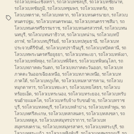
รถโลวเบทฉะเชิงเทรา
,
รถโลวเบทชลบุรี
,
รถโลวเบทชัยนาท
,
รถโลวเบทชัยภูมิ
,
รถโลวเบทชุมพร
,
รถโลวเบทตรัง
,
รถ
โลวเบทตราด
,
รถโลวเบทตาก
,
รถโลวเบทนครนายก
,
รถโลวเบ
Tags
ทนครปฐม
,
รถโลวเบทนครพนม
,
รถโลวเบทนครราชสีมา
,
รถ
โลวเบทนครศรีธรรมราช
,
รถโลวเบทนครสวรรค์
,
รถโลวเบทน
นทบุรี
,
รถโลวเบทนราธิวาส
,
รถโลวเบทน่าน
,
รถโลวเบทบึ
งกาฬ
,
รถโลวเบทบุรีรัมย์
,
รถโลวเบทปทุมธานี
,
รถโลวเบท
ประจวบคีรีขันธ์
,
รถโลวเบทปราจีนบุรี
,
รถโลวเบทปัตตานี
,
รถ
โลวเบทพระนครศรีอยุธยา
,
รถโลวเบทพะเยา
,
รถโลวเบทพังงา
,
รถโลวเบทพัทลุง
,
รถโลวเบทพิจิตร
,
รถโลวเบทพิษณุโลก
,
รถ
โลวเบทภาคตะวันตก
,
รถโลวเบทภาคตะวันออก
,
รถโลวเบท
ภาคตะวันออกเฉียงเหนือ
,
รถโลวเบทภาคเหนือ
,
รถโลวเบท
ภาคใต้
,
รถโลวเบทภูเก็ต
,
รถโลวเบทมหาสารคาม
,
รถโลวเบ
ทมุกดาหาร
,
รถโลวเบทยะลา
,
รถโลวเบทยโสธร
,
รถโลวเบ
ทร้อยเอ็ด
,
รถโลวเบทระนอง
,
รถโลวเบทระยอง
,
รถโลวเบทรับ
ขนย้ายแมคโค
,
รถโลวเบทรับจ้าง รับขนย้าย
,
รถโลวเบทราช
บุรี
,
รถโลวเบทลพบุรี
,
รถโลวเบทลำปาง
,
รถโลวเบทลำพูน
,
รถ
โลวเบทศรีสะเกษ
,
รถโลวเบทสกลนคร
,
รถโลวเบทสงขลา
,
รถ
โลวเบทสตูล
,
รถโลวเบทสมุทรปราการ
,
รถโลวเบท
สมุทรสงคราม
,
รถโลวเบทสมุทรสาคร
,
รถโลวเบทสระบุรี
,
รถ
โลวเบทสระแก้ว
,
รถโลวเบทสิงห์บุรี
,
รถโลวเบทสุพรรณบุรี
,
รถ