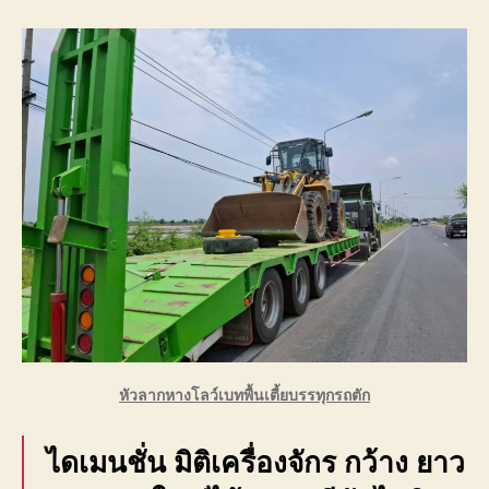
หัวลากหางโลว์เบทพื้นเตี้ยบรรทุกรถตัก
ไดเมนชั่น มิติเครื่องจักร กว้าง ยาว