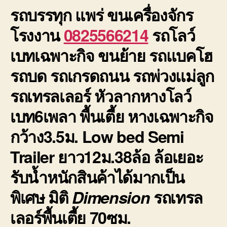
รถบรรทุก แพร่
ขนเครื่องจักร
เครื่อง
โรงงา
โรงงาน
0825566214
รถโลว์
ส่ง
ชิ้น
เบทเฉพาะกิจ ขนย้าย รถแบคโฮ
งาน
ใหญ่
รถบด รถเกรดถนน รถพ่วงแม่ลูก
พิเศษ
รถเทรลเลอร์ หัวลากหางโลว์
เบท6เพลา พื้นเตี้ย หางเฉพาะกิจ
กว้าง3.5ม. Low bed Semi
Trailer ยาว12ม.38ล้อ ล้อเยอะ
รับน้ำหนักสินค้าได้มากเป็น
พิเศษ มิติ
Dimension
รถเทรล
เลอร์พื้นเตี้ย
70ซม.