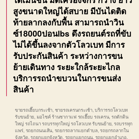
สูงขนาดใหญ่ได้สบาย มีบันไดติด
ท้ายลากลงกับพื้น สามารถนำวิน
ซ์18000ปอนlbs ดึงรถยนต์รถที่ขับ
ไม่ได้ขึ้นลงจากตัวโลวเบท มีการ
รับประกันสินค้า ระหว่างการขน
ย้ายเดินทาง ระยะใกล้ระยะไกล
บริการรถนำขบวนในการขนส่ง
สินค้า
ขายรถเฮี๊ยบกระเช้า
,
ชายรถเครนกระเช้า
,
บริการรถโลวเบท
รับขนย้าย
,
มอไซค์ ร้านชากาแฟ รถเฮี๊ยบ รถเครน
,
รถตักดิน
ใหญ่ รถไถนา รถบรรทุกใหญ่ รถโลวเบท รับขนย้าย
,
รถบรรทุก
แพร่
,
รถยกถนนเส้น
,
รถยกรถลากแยกตำบล
,
รถยกรถลากใน
จังหวัด
,
รถยกแยกจังหวัด
,
รถยกแยกถนน
,
รถยกแยกอำเภอ
,