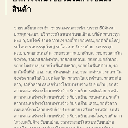
สินค้า
ขายรถเฮี๊ยบกระเช้า
,
ชายรถเครนกระเช้า
,
บรรทุก50ตันรถ
บรรทุก พะเยา
,
บริการรถโลวเบท รับขนย้าย
,
บริษัทรถบรรทุก
พะเยา
,
มอไซค์ ร้านชากาแฟ รถเฮี๊ยบ รถเครน
,
รถตักดินใหญ่
รถไถนา รถบรรทุกใหญ่ รถโลวเบท รับขนย้าย
,
รถบรรทุก
พะเยา
,
รถยกถนนเส้น
,
รถยกรถลากแยกตำบล
,
รถยกรถลากใน
จังหวัด
,
รถยกแยกจังหวัด
,
รถยกแยกถนน
,
รถยกแยกอำเภอ
,
รถยกในตำบล
,
รถยกในพื้นที่จังหวัด
,
รถยกในพื้นที่ตำบล
,
รถ
ยกในพื้นที่อำเภอ
,
รถยกในเขตอำเภอ
,
รถลากตำบล
,
รถลากใน
จังหวัด รถสไลด์ในเขตจังหวัด
,
รถลากในเขตตำบล
,
รถสามล้อ
ลาก
,
รถหัวลากเทลเลอร์หางโลวเบทรับจ้าง รับขนย้าย
,
รถหัว
ลากเทลเลอร์หางโลวเบทรับจ้าง รับขนย้าย รถตัดอ้อย
,
รถหัว
ลากเทลเลอร์หางโลวเบทรับจ้าง รับขนย้าย รถบดถนน
,
รถหัว
ลากเทลเลอร์หางโลวเบทรับจ้าง รับขนย้าย เครน
,
รถหัวลาก
เทลเลอร์หางโลวเบทรับจ้าง รับขนย้าย เครื่องจักรหนัก
,
รถหัว
ลากเทลเลอร์หางโลวเบทรับจ้าง รับขนย้ายแมคโคร
,
รถหัวลาก
โลวเบทรับจ้าง รับขนย้าย
,
รถเทรลเลอร์โลวเบทรับขนย้าย