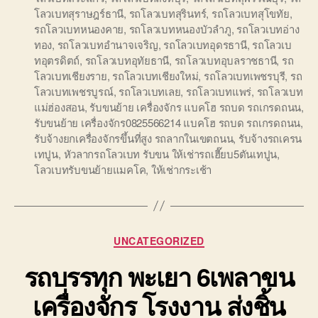
โลวเบทสุราษฎร์ธานี
,
รถโลวเบทสุรินทร์
,
รถโลวเบทสุโขทัย
,
รถโลวเบทหนองคาย
,
รถโลวเบทหนองบัวลำภู
,
รถโลวเบทอ่าง
ทอง
,
รถโลวเบทอำนาจเจริญ
,
รถโลวเบทอุดรธานี
,
รถโลวเบ
ทอุตรดิตถ์
,
รถโลวเบทอุทัยธานี
,
รถโลวเบทอุบลราชธานี
,
รถ
โลวเบทเชียงราย
,
รถโลวเบทเชียงใหม่
,
รถโลวเบทเพชรบุรี
,
รถ
โลวเบทเพชรบูรณ์
,
รถโลวเบทเลย
,
รถโลวเบทแพร่
,
รถโลวเบท
แม่ฮ่องสอน
,
รับขนย้าย เครื่องจักร แบคโฮ รถบด รถเกรดถนน
,
รับขนย้าย เครื่องจักร0825566214 แบคโฮ รถบด รถเกรดถนน
,
รับจ้างยกเครื่องจักรขึ้นที่สูง รถลากในเขตถนน
,
รับจ้างรถเครน
เทปูน
,
หัวลากรถโลวเบท รับขน ให้เช่ารถเฮี๊ยบ5ตันเทปูน
,
โลวเบทรับขนย้ายแมคโค
,
ให้เช่ากระเช้า
Categories
UNCATEGORIZED
รถบรรทุก พะเยา 6เพลาขน
เครื่องจักร โรงงาน ส่งชิ้น