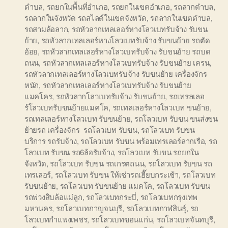
ตำบล
,
รถยกในพื้นที่อำเภอ
,
รถยกในเขตอำเภอ
,
รถลากตำบล
,
รถลากในจังหวัด รถสไลด์ในเขตจังหวัด
,
รถลากในเขตตำบล
,
รถสามล้อลาก
,
รถหัวลากเทลเลอร์หางโลวเบทรับจ้าง รับขน
ย้าย
,
รถหัวลากเทลเลอร์หางโลวเบทรับจ้าง รับขนย้าย รถตัด
อ้อย
,
รถหัวลากเทลเลอร์หางโลวเบทรับจ้าง รับขนย้าย รถบด
ถนน
,
รถหัวลากเทลเลอร์หางโลวเบทรับจ้าง รับขนย้าย เครน
,
รถหัวลากเทลเลอร์หางโลวเบทรับจ้าง รับขนย้าย เครื่องจักร
หนัก
,
รถหัวลากเทลเลอร์หางโลวเบทรับจ้าง รับขนย้าย
แมคโคร
,
รถหัวลากโลวเบทรับจ้าง รับขนย้าย
,
รถเทรลเลอ
ร์โลวเบทรับขนย้ายแมคโค
,
รถเทลเลอร์หางโลวเบท ขนย้าย
,
รถเทลเลอร์หางโลวเบท รับขนย้าย
,
รถโลวเบท รับขน ขนส่งขน
ย้ายรถ เครื่องจักร รถโลวเบท รับขน
,
รถโลวเบท รับขน
บริการ รถรับจ้าง
,
รถโลวเบท รับขน พร้อมเทรเลอร์ลากเรือ
,
รถ
โลวเบท รับขน รถ6ล้อรับจ้าง
,
รถโลวเบท รับขน รถยกใน
จังหวัด
,
รถโลวเบท รับขน รถเกรตถนน
,
รถโลวเบท รับขน รถ
เทรเลอร์
,
รถโลวเบท รับขน ให้เช่ารถเฮี๊ยบกระเช้า
,
รถโลวเบท
รับขนย้าย
,
รถโลวเบท รับขนย้าย แมคโค
,
รถโลวเบท รับขน
รถพ่วงสิบล้อแม่ลูก
,
รถโลวเบทกระบี่
,
รถโลวเบทกรุงเทพ
มหานคร
,
รถโลวเบทกาญจนบุรี
,
รถโลวเบทกาฬสินธุ์
,
รถ
โลวเบทกำแพงเพชร
,
รถโลวเบทขอนแก่น
,
รถโลวเบทจันทบุรี
,