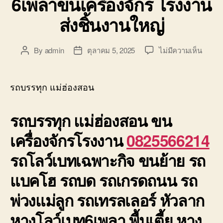
6เพลาขนเครื่องจักร โรงงาน
ส่งชิ้นงานใหญ่
บน
By
admin
ตุลาคม 5, 2025
ไม่มีความเห็น
Post
Post
รถ
author
date
บรรทุ
แม่ฮ่อ
รถบรรทุก แม่ฮ่องสอน
6เพลา
ขน
รถบรรทุก แม่ฮ่องสอน
ขน
เครื่อง
โรงงา
เครื่องจักรโรงงาน
0825566214
ส่ง
ชิ้น
รถโลว์เบทเฉพาะกิจ ขนย้าย รถ
งาน
ใหญ่
แบคโฮ รถบด รถเกรดถนน รถ
พ่วงแม่ลูก รถเทรลเลอร์ หัวลาก
หางโลว์เบท6เพลา พื้นเตี้ย หาง