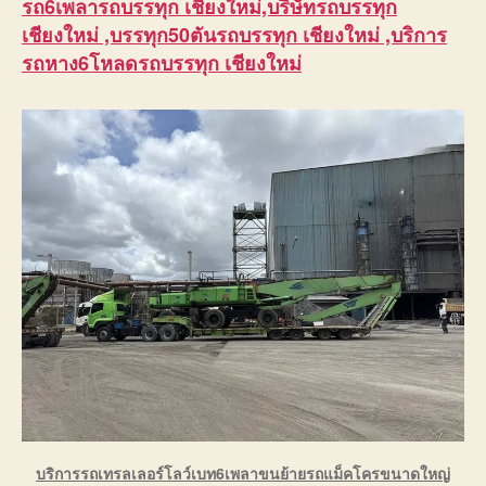
รถ6เพลารถบรรทุก เชียงใหม่,บริษัทรถบรรทุก
เชียงใหม่ ,บรรทุก50ตันรถบรรทุก เชียงใหม่ ,บริการ
รถหาง6โหลดรถบรรทุก เชียงใหม่
บริการรถเทรลเลอร์โลว์เบท6เพลาขนย้ายรถแม็คโครขนาดใหญ่