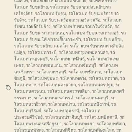
แมคโค
,
รถเทลเลอร์หางโลวเบท ขนย้าย
,
รถเทลเลอร์หาง
โลวเบท รับขนย้าย
,
รถโลวเบท รับขน ขนส่งขนย้ายรถ
เครื่องจักร รถโลวเบท รับขน
,
รถโลวเบท รับขน บริการ รถ
รับจ้าง
,
รถโลวเบท รับขน พร้อมเทรเลอร์ลากเรือ
,
รถโลวเบท
รับขน รถ6ล้อรับจ้าง
,
รถโลวเบท รับขน รถยกในจังหวัด
,
รถ
โลวเบท รับขน รถเกรตถนน
,
รถโลวเบท รับขน รถเทรเลอร์
,
รถ
โลวเบท รับขน ให้เช่ารถเฮี๊ยบกระเช้า
,
รถโลวเบท รับขนย้าย
,
รถโลวเบท รับขนย้าย แมคโค
,
รถโลวเบท รับขนรถพ่วงสิบล้อ
แม่ลูก
,
รถโลวเบทกระบี่
,
รถโลวเบทกรุงเทพมหานคร
,
รถ
โลวเบทกาญจนบุรี
,
รถโลวเบทกาฬสินธุ์
,
รถโลวเบทกำแพง
เพชร
,
รถโลวเบทขอนแก่น
,
รถโลวเบทจันทบุรี
,
รถโลวเบท
ฉะเชิงเทรา
,
รถโลวเบทชลบุรี
,
รถโลวเบทชัยนาท
,
รถโลวเบท
ชัยภูมิ
,
รถโลวเบทชุมพร
,
รถโลวเบทตรัง
,
รถโลวเบทตราด
,
รถ
โลวเบทตาก
,
รถโลวเบทนครนายก
,
รถโลวเบทนครปฐม
,
รถ
Tags
โลวเบทนครพนม
,
รถโลวเบทนครราชสีมา
,
รถโลวเบทนครศรี
ธรรมราช
,
รถโลวเบทนครสวรรค์
,
รถโลวเบทนนทบุรี
,
รถ
โลวเบทนราธิวาส
,
รถโลวเบทน่าน
,
รถโลวเบทบึงกาฬ
,
รถ
โลวเบทบุรีรัมย์
,
รถโลวเบทปทุมธานี
,
รถโลวเบท
ประจวบคีรีขันธ์
,
รถโลวเบทปราจีนบุรี
,
รถโลวเบทปัตตานี
,
รถ
โลวเบทพระนครศรีอยุธยา
,
รถโลวเบทพะเยา
,
รถโลวเบทพังงา
,
รถโลวเบทพัทลุง
,
รถโลวเบทพิจิตร
,
รถโลวเบทพิษณุโลก
,
รถ