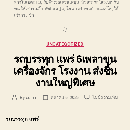
ลากในเขตถนน
,
รับจ้างรถเครนเทปูน
,
หัวลากรถโลวเบท รับ
ขน ให้เช่ารถเฮี๊ยบ5ตันเทปูน
,
โลวเบทรับขนย้ายแมคโค
,
ให้
เช่ากระเช้า
Categories
UNCATEGORIZED
รถบรรทุก แพร่ 6เพลาขน
เครื่องจักร โรงงาน ส่งชิ้น
งานใหญ่พิเศษ
บน
By
admin
ตุลาคม 5, 2025
ไม่มีความเห็น
Post
Post
รถ
author
date
บรรทุ
แพร่
รถบรรทุก แพร่
6เพลา
ขน