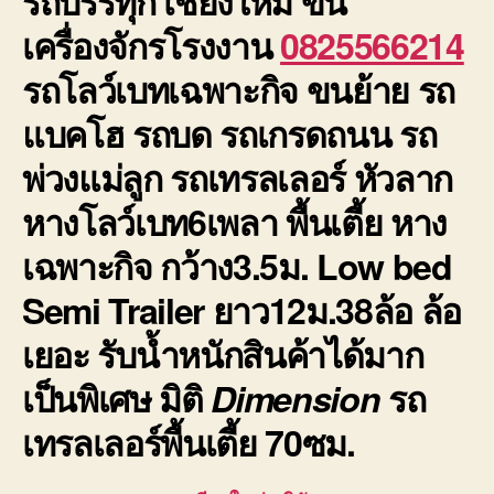
รถบรรทุก เชียงใหม่
ขน
โรงงา
เครื่องจักรโรงงาน
0825566214
ส่ง
ชิ้น
รถโลว์เบทเฉพาะกิจ ขนย้าย รถ
งาน
แบคโฮ รถบด รถเกรดถนน รถ
พ่วงแม่ลูก รถเทรลเลอร์ หัวลาก
หางโลว์เบท6เพลา พื้นเตี้ย หาง
เฉพาะกิจ กว้าง3.5ม. Low bed
Semi Trailer ยาว12ม.38ล้อ ล้อ
เยอะ รับน้ำหนักสินค้าได้มาก
เป็นพิเศษ มิติ
Dimension
รถ
เทรลเลอร์พื้นเตี้ย
70ซม.