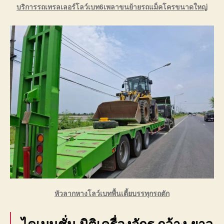
บริการรถเทรลเลอร์โลว์เบท6เพลาขนย้ายรถแม็คโครขนาดใหญ่
หัวลากหางโลว์เบทพื้นเตี้ยบรรทุกรถตัก
ไดเมนชั่น มิติเครื่องจักร กว้าง ยาว