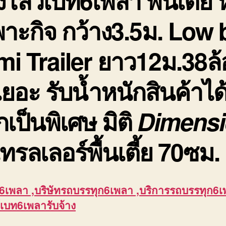
โลว์เบท6เพลา พื้นเตี้ย 
าะกิจ กว้าง3.5ม. Low 
i Trailer ยาว12ม.38ล้
เยอะ รับน้ำหนักสินค้าได
เป็นพิเศษ มิติ
Dimens
ทรลเลอร์พื้นเตี้ย
70ซม.
6เพลา ,บริษัทรถบรรทุก6เพลา ,บริการรถบรรทุก6
์เบท6เพลารับจ้าง