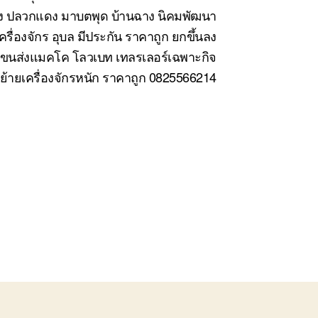
ลง ปลวกแดง มาบตพุด บ้านฉาง นิคมพัฒนา
ครื่องจักร อุบล มีประกัน ราคาถูก ยกขึ้นลง
รถขนส่งแมคโค โลวเบท เทลรเลอร์เฉพาะกิจ
ายเครื่องจักรหนัก ราคาถูก 0825566214