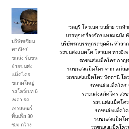
ชลบุรี โลวเบท ขนย้าย รถหัวล
บรรทุกเครื่องจักรแหลมฉบัง 
บริการ
บริษัทเซียน
รถ
บริษัทรถบรรทุกรถขุดดิน หัวล
พาณิชย์
โลว์
รถขนส่งแมคโค โลวเบท หาง6เพล
เบท
ขนส่ง รับขน
รถขนส่งแม็คโคร กาญจน
เฉพาะ
ย้ายขนส่ง
รถขนส่งแม็คโคร ตาก แม่สอ
กิจ
แม็คโคร
พิเศษ
รถขนส่งแม็คโคร ปัตตานี โล
ย้าย
ขนาดใหญ่
รถขนส่งแม็คโคร 
เครื่องจักร
รถโลว์เบท 6
รถขนส่งแม็คโคร สงข
ติดต่อ
เพลา รถ
โทร
รถขนส่งแม็คโคร2
0818900005
เทรลเลอร์
รถขนส่งแม็คโค
พื้นเตี้ย 80
รถขนส่งแม็คโค
ซ.ม กว้าง
รถขนส่งแม็คโครส