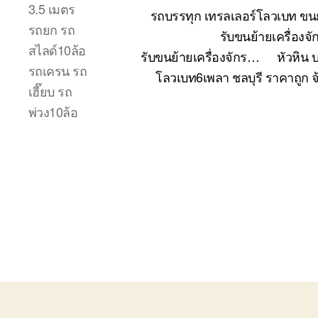
3.5 เมตร
รถบรรทุก เทรลเลอร์โลวเบท ขนย
รถยก รถ
รับขนย้ายเครื่องจ
สไลด์10ล้อ
รับขนย้ายเครื่องจักร…
หัวหิน 
รถเครน รถ
โลวเบท6เพลา ชลบุรี ราคาถูก จ
เฮี๊ยบ รถ
พ่วง10ล้อ