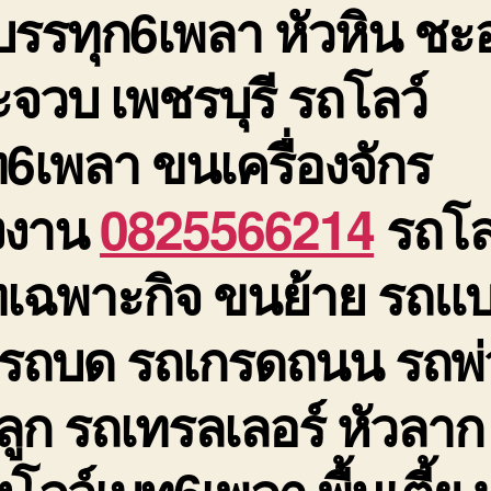
บรรทุก6เพลา หัวหิน ชะ
จวบ เพชรบุรี รถโลว์
ท6เพลา
ขนเครื่องจักร
งงาน
0825566214
รถโล
ทเฉพาะกิจ ขนย้าย รถแ
 รถบด รถเกรดถนน รถพ่
ลูก รถเทรลเลอร์ หัวลาก