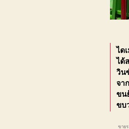
ไดเ
ได้
วิน
จาก
ขนย
ขบว
ขายรถ