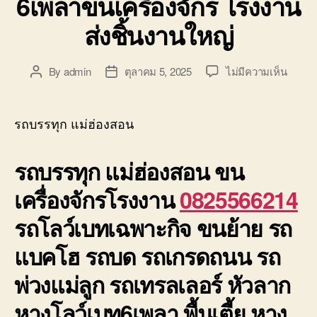
6เพลาขนเครื่องจักร โรงงาน
ส่งชิ้นงานใหญ่
บน
By
admin
ตุลาคม 5, 2025
ไม่มีความเห็น
Post
Post
รถ
author
date
บรรทุ
แม่ฮ่อ
รถบรรทุก แม่ฮ่องสอน
6เพลา
ขน
รถบรรทุก แม่ฮ่องสอน
ขน
เครื่อง
โรงงา
เครื่องจักรโรงงาน
0825566214
ส่ง
ชิ้น
รถโลว์เบทเฉพาะกิจ ขนย้าย รถ
งาน
ใหญ่
แบคโฮ รถบด รถเกรดถนน รถ
พ่วงแม่ลูก รถเทรลเลอร์ หัวลาก
หางโลว์เบท6เพลา พื้นเตี้ย หาง