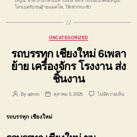
โลวเบทรับขนย้ายแมคโค
,
ให้เช่ากระเช้า
Categories
UNCATEGORIZED
รถบรรทุก เชียงใหม่ 6เพลา
ย้าย เครื่องจักร โรงงาน ส่ง
ชิ้นงาน
บน
By
admin
ตุลาคม 5, 2025
ไม่มีความเห็น
Post
Post
รถ
author
date
บรรทุ
เชียงใ
รถบรรทุก เชียงใหม่
6เพลา
ย้าย
เครื่อง