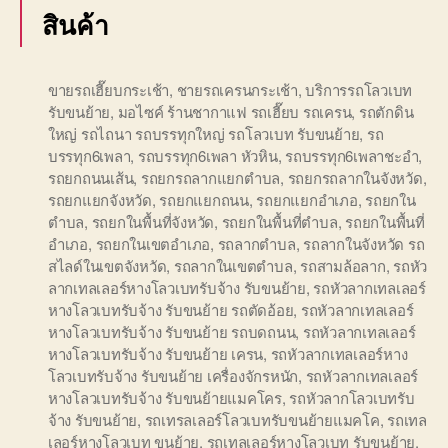
สินค้า
ขายรถเฮี๊ยบกระเช้า
,
ชายรถเครนกระเช้า
,
บริการรถโลวเบท
รับขนย้าย
,
มอไซค์ ร้านชากาแฟ รถเฮี๊ยบ รถเครน
,
รถตักดิน
ใหญ่ รถไถนา รถบรรทุกใหญ่ รถโลวเบท รับขนย้าย
,
รถ
บรรทุก6เพลา
,
รถบรรทุก6เพลา หัวหิน
,
รถบรรทุก6เพลาชะอำ
,
รถยกถนนเส้น
,
รถยกรถลากแยกตำบล
,
รถยกรถลากในจังหวัด
,
รถยกแยกจังหวัด
,
รถยกแยกถนน
,
รถยกแยกอำเภอ
,
รถยกใน
ตำบล
,
รถยกในพื้นที่จังหวัด
,
รถยกในพื้นที่ตำบล
,
รถยกในพื้นที่
อำเภอ
,
รถยกในเขตอำเภอ
,
รถลากตำบล
,
รถลากในจังหวัด รถ
สไลด์ในเขตจังหวัด
,
รถลากในเขตตำบล
,
รถสามล้อลาก
,
รถหัว
ลากเทลเลอร์หางโลวเบทรับจ้าง รับขนย้าย
,
รถหัวลากเทลเลอร์
หางโลวเบทรับจ้าง รับขนย้าย รถตัดอ้อย
,
รถหัวลากเทลเลอร์
หางโลวเบทรับจ้าง รับขนย้าย รถบดถนน
,
รถหัวลากเทลเลอร์
หางโลวเบทรับจ้าง รับขนย้าย เครน
,
รถหัวลากเทลเลอร์หาง
โลวเบทรับจ้าง รับขนย้าย เครื่องจักรหนัก
,
รถหัวลากเทลเลอร์
หางโลวเบทรับจ้าง รับขนย้ายแมคโคร
,
รถหัวลากโลวเบทรับ
จ้าง รับขนย้าย
,
รถเทรลเลอร์โลวเบทรับขนย้ายแมคโค
,
รถเทล
เลอร์หางโลวเบท ขนย้าย
,
รถเทลเลอร์หางโลวเบท รับขนย้าย
,