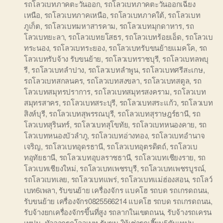
รถโลวเบทภาคตะวันออก
,
รถโลวเบทภาคตะวันออกเฉียง
เหนือ
,
รถโลวเบทภาคเหนือ
,
รถโลวเบทภาคใต้
,
รถโลวเบท
ภูเก็ต
,
รถโลวเบทมหาสารคาม
,
รถโลวเบทมุกดาหาร
,
รถ
โลวเบทยะลา
,
รถโลวเบทยโสธร
,
รถโลวเบทร้อยเอ็ด
,
รถโลวเบ
ทระนอง
,
รถโลวเบทระยอง
,
รถโลวเบทรับขนย้ายแมคโค
,
รถ
โลวเบทรับจ้าง รับขนย้าย
,
รถโลวเบทราชบุรี
,
รถโลวเบทลพบุ
รี
,
รถโลวเบทลำปาง
,
รถโลวเบทลำพูน
,
รถโลวเบทศรีสะเกษ
,
รถโลวเบทสกลนคร
,
รถโลวเบทสงขลา
,
รถโลวเบทสตูล
,
รถ
โลวเบทสมุทรปราการ
,
รถโลวเบทสมุทรสงคราม
,
รถโลวเบท
สมุทรสาคร
,
รถโลวเบทสระบุรี
,
รถโลวเบทสระแก้ว
,
รถโลวเบท
สิงห์บุรี
,
รถโลวเบทสุพรรณบุรี
,
รถโลวเบทสุราษฎร์ธานี
,
รถ
โลวเบทสุรินทร์
,
รถโลวเบทสุโขทัย
,
รถโลวเบทหนองคาย
,
รถ
โลวเบทหนองบัวลำภู
,
รถโลวเบทอ่างทอง
,
รถโลวเบทอำนาจ
เจริญ
,
รถโลวเบทอุดรธานี
,
รถโลวเบทอุตรดิตถ์
,
รถโลวเบ
ทอุทัยธานี
,
รถโลวเบทอุบลราชธานี
,
รถโลวเบทเชียงราย
,
รถ
โลวเบทเชียงใหม่
,
รถโลวเบทเพชรบุรี
,
รถโลวเบทเพชรบูรณ์
,
รถโลวเบทเลย
,
รถโลวเบทแพร่
,
รถโลวเบทแม่ฮ่องสอน
,
รถโลว์
เบท6เพลา
,
รับขนย้าย เครื่องจักร แบคโฮ รถบด รถเกรดถนน
,
รับขนย้าย เครื่องจักร0825566214 แบคโฮ รถบด รถเกรดถนน
,
รับจ้างยกเครื่องจักรขึ้นที่สูง รถลากในเขตถนน
,
รับจ้างรถเครน
เทปูน
,
หัวลากรถโลวเบท รับขน ให้เช่ารถเฮี๊ยบ5ตันเทปูน
,