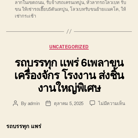
ลากในเขตถนน
,
รับจ้างรถเครนเทปูน
,
หัวลากรถโลวเบท รับ
ขน ให้เช่ารถเฮี๊ยบ5ตันเทปูน
,
โลวเบทรับขนย้ายแมคโค
,
ให้
เช่ากระเช้า
Categories
UNCATEGORIZED
รถบรรทุก แพร่ 6เพลาขน
เครื่องจักร โรงงาน ส่งชิ้น
งานใหญ่พิเศษ
บน
By
admin
ตุลาคม 5, 2025
ไม่มีความเห็น
Post
Post
รถ
author
date
บรรทุ
แพร่
รถบรรทุก แพร่
6เพลา
ขน