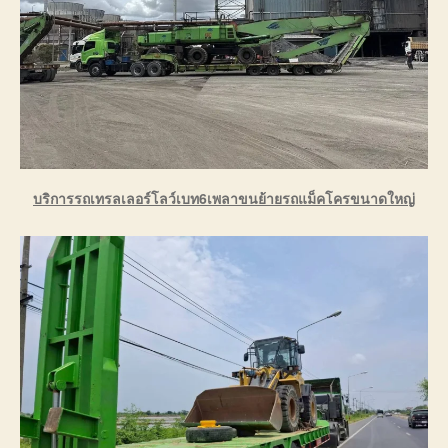
บริการรถเทรลเลอร์โลว์เบท6เพลาขนย้ายรถแม็คโครขนาดใหญ่