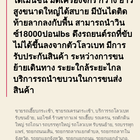
สูงขนาดใหญ่ได้สบาย มีบันไดติด
ท้ายลากลงกับพื้น สามารถนำวิน
ซ์18000ปอนlbs ดึงรถยนต์รถที่ขับ
ไม่ได้ขึ้นลงจากตัวโลวเบท มีการ
รับประกันสินค้า ระหว่างการขน
ย้ายเดินทาง ระยะใกล้ระยะไกล
บริการรถนำขบวนในการขนส่ง
สินค้า
ขายรถเฮี๊ยบกระเช้า
,
ชายรถเครนกระเช้า
,
บริการรถโลวเบท
รับขนย้าย
,
มอไซค์ ร้านชากาแฟ รถเฮี๊ยบ รถเครน
,
รถตักดิน
ใหญ่ รถไถนา รถบรรทุกใหญ่ รถโลวเบท รับขนย้าย
,
รถบรรทุก
แพร่
,
รถยกถนนเส้น
,
รถยกรถลากแยกตำบล
,
รถยกรถลากใน
จังหวัด
,
รถยกแยกจังหวัด
,
รถยกแยกถนน
,
รถยกแยกอำเภอ
,