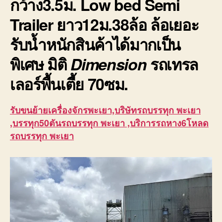
กว้าง3.5ม. Low bed Semi
Trailer ยาว12ม.38ล้อ ล้อเยอะ
รับน้ำหนักสินค้าได้มากเป็น
พิเศษ มิติ
Dimension
รถเทรล
เลอร์พื้นเตี้ย
70ซม.
รับขนย้ายเครื่องจักรพะเยา,บริษัทรถบรรทุก พะเยา
,บรรทุก50ตันรถบรรทุก พะเยา ,บริการรถหาง6โหลด
รถบรรทุก พะเยา