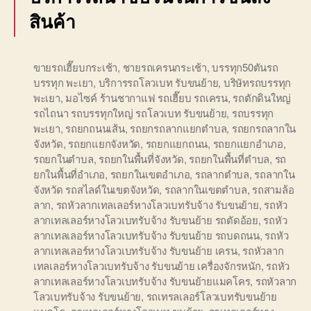
สินค้า
ขายรถเฮี๊ยบกระเช้า
,
ชายรถเครนกระเช้า
,
บรรทุก50ตันรถ
บรรทุก พะเยา
,
บริการรถโลวเบท รับขนย้าย
,
บริษัทรถบรรทุก
พะเยา
,
มอไซค์ ร้านชากาแฟ รถเฮี๊ยบ รถเครน
,
รถตักดินใหญ่
รถไถนา รถบรรทุกใหญ่ รถโลวเบท รับขนย้าย
,
รถบรรทุก
พะเยา
,
รถยกถนนเส้น
,
รถยกรถลากแยกตำบล
,
รถยกรถลากใน
จังหวัด
,
รถยกแยกจังหวัด
,
รถยกแยกถนน
,
รถยกแยกอำเภอ
,
รถยกในตำบล
,
รถยกในพื้นที่จังหวัด
,
รถยกในพื้นที่ตำบล
,
รถ
ยกในพื้นที่อำเภอ
,
รถยกในเขตอำเภอ
,
รถลากตำบล
,
รถลากใน
จังหวัด รถสไลด์ในเขตจังหวัด
,
รถลากในเขตตำบล
,
รถสามล้อ
ลาก
,
รถหัวลากเทลเลอร์หางโลวเบทรับจ้าง รับขนย้าย
,
รถหัว
ลากเทลเลอร์หางโลวเบทรับจ้าง รับขนย้าย รถตัดอ้อย
,
รถหัว
ลากเทลเลอร์หางโลวเบทรับจ้าง รับขนย้าย รถบดถนน
,
รถหัว
ลากเทลเลอร์หางโลวเบทรับจ้าง รับขนย้าย เครน
,
รถหัวลาก
เทลเลอร์หางโลวเบทรับจ้าง รับขนย้าย เครื่องจักรหนัก
,
รถหัว
ลากเทลเลอร์หางโลวเบทรับจ้าง รับขนย้ายแมคโคร
,
รถหัวลาก
โลวเบทรับจ้าง รับขนย้าย
,
รถเทรลเลอร์โลวเบทรับขนย้าย