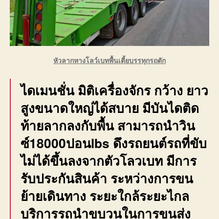
หัวลากหางโลว์เบทพื้นเตี้ยบรรทุกรถตัก
ไดเมนชั่น มิติเครื่องจักร กว้าง ยาว
สูงขนาดใหญ่ได้สบาย มีบันไดติด
ท้ายลากลงกับพื้น สามารถนำวิน
ซ์18000ปอนlbs ดึงรถยนต์รถที่ขับ
ไม่ได้ขึ้นลงจากตัวโลวเบท มีการ
รับประกันสินค้า ระหว่างการขน
ย้ายเดินทาง ระยะใกล้ระยะไกล
บริการรถนำขบวนในการขนส่ง