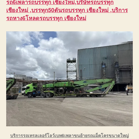
รถ6เพลารถบรรทุก เชียงใหม่,บริษัทรถบรรทุก
เชียงใหม่ ,บรรทุก50ตันรถบรรทุก เชียงใหม่ ,บริการ
รถหาง6โหลดรถบรรทุก เชียงใหม่
บริการรถเทรลเลอร์โลว์เบท6เพลาขนย้ายรถแม็คโครขนาดใหญ่