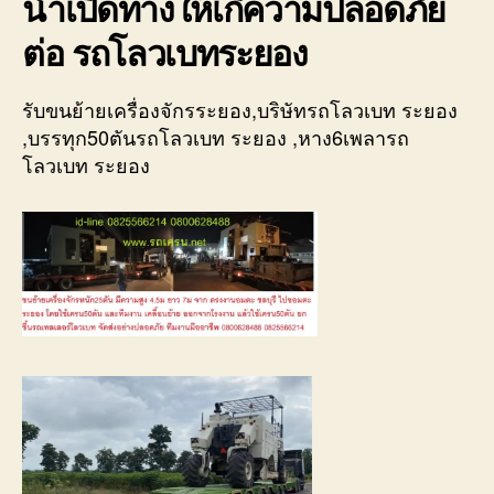
นำเปิดทางให้เกิความปลอดภัย
ต่อ รถโลวเบทระยอง
รับขนย้ายเครื่องจักรระยอง,บริษัทรถโลวเบท ระยอง
,บรรทุก50ตันรถโลวเบท ระยอง ,หาง6เพลารถ
โลวเบท ระยอง