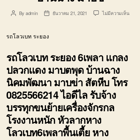
บน
By
admin
ธันวาคม 21, 2021
ไม่มีความเห็น
Post
Post
รถ
author
date
โลวเ
ระยอ
รถโลวเบท ระยอง
6เพล
เตี้ย
รถโลวเบท ระยอง 6เพลา แกลง
แกลง
ปลวก
ปลวกแดง มาบตพุด บ้านฉาง
มาบ
ตพุด
นิคมพัฒนา มาบข่า สัตหีบ โทร
บ้าน
มาบ
0825566214 ไอดีไล รับจ้าง
บรรทุกขนย้ายเครื่องจักรกล
โรงงานหนัก หัวลากหาง
โลวเบท6เพลาพื้นเตี้ย หาง