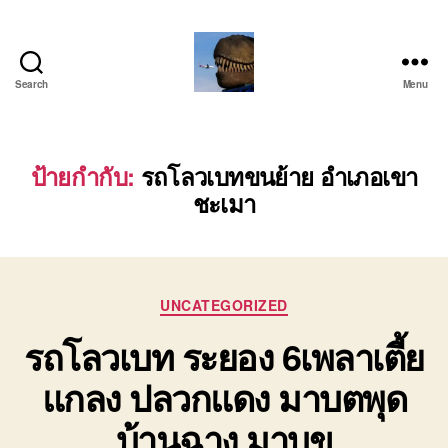
Search
Menu
บริการ
รถ
โลว์
เบท
ป้ายกำกับ:
รถโลวเบทขนย้าย อำเภอเขา
เฉพาะ
ชะเมา
กิจ
พิเศษ
ย้าย
เครื่องจักร
ติดต่อ
Categories
UNCATEGORIZED
โทร
รถโลวเบท ระยอง 6เพลาเตี้ย
0818900005
แกลง ปลวกแดง มาบตพุด
บ้านฉาง มาบข