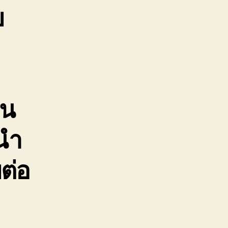
ย
อน
นำ
ต่อ