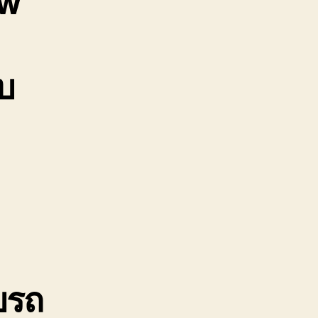
ow
บ
ยรถ