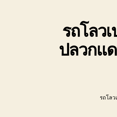
รถโลวเบ
ปลวกแด
รถโลว