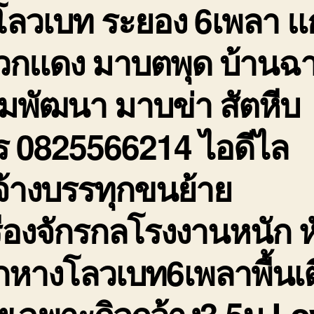
โลวเบท ระยอง 6เพลา แ
ม
ต
บ
วกแดง มาบตพุด บ้านฉ
ม
มพัฒนา มาบข่า สัตหีบ
ร 0825566214 ไอดีไล
จ้างบรรทุกขนย้าย
ื่องจักรกลโรงงานหนัก ห
หางโลวเบท6เพลาพื้นเตี