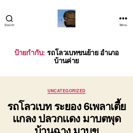
Search
Menu
บริการ
รถ
โลว์
เบท
ป้ายกำกับ:
รถโลวเบทขนย้าย อำเภอ
เฉพาะ
บ้านค่าย
กิจ
พิเศษ
ย้าย
เครื่องจักร
ติดต่อ
Categories
UNCATEGORIZED
โทร
รถโลวเบท ระยอง 6เพลาเตี้ย
0818900005
แกลง ปลวกแดง มาบตพุด
บ้านฉาง มาบข