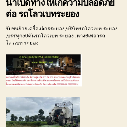
นำเปิดทางให้เกิความปลอดภัย
ต่อ รถโลวเบทระยอง
รับขนย้ายเครื่องจักรระยอง,บริษัทรถโลวเบท ระยอง
,บรรทุก50ตันรถโลวเบท ระยอง ,หาง6เพลารถ
โลวเบท ระยอง