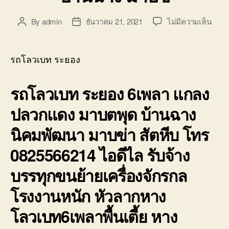
บน
By
admin
ธันวาคม 21, 2021
ไม่มีความเห็น
Post
Post
รถ
author
date
โลวเ
ระยอ
รถโลวเบท ระยอง
6เพล
เตี้ย
รถโลวเบท ระยอง 6เพลา แกลง
แกลง
ปลวก
ปลวกแดง มาบตพุด บ้านฉาง
มาบ
ตพุด
นิคมพัฒนา มาบข่า สัตหีบ โทร
บ้าน
มาบ
0825566214 ไอดีไล รับจ้าง
บรรทุกขนย้ายเครื่องจักรกล
โรงงานหนัก หัวลากหาง
โลวเบท6เพลาพื้นเตี้ย หาง