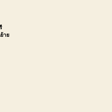
ี
ย้าย