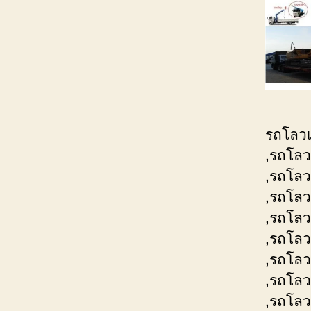
รถโลวเ
,รถโลว
,รถโลว
,รถโล
,รถโลว
,รถโล
,รถโลว
,รถโลว
,รถโลว