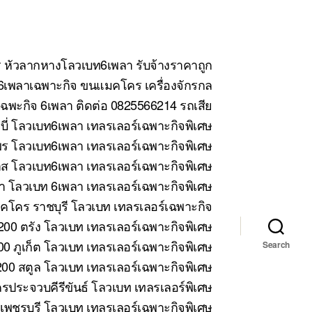
หัวลากหางโลวเบท6เพลา รับจ้างราคาถูก
 6เพลาเฉพาะกิจ ขนแมคโคร เครื่องจักรกล
เฉพะกิจ 6เพลา ติดต่อ 0825566214 รถเสีย
ี่ โลวเบท6เพลา เทลรเลอร์เฉพาะกิจพิเศษ
ร โลวเบท6เพลา เทลรเลอร์เฉพาะกิจพิเศษ
ส โลวเบท6เพลา เทลรเลอร์เฉพาะกิจพิเศษ
า โลวเบท 6เพลา เทลรเลอร์เฉพาะกิจพิเศษ
คโคร ราชบุรี โลวเบท เทลรเลอร์เฉพาะกิจ
00 ตรัง โลวเบท เทลรเลอร์เฉพาะกิจพิเศษ
 ภูเก็ต โลวเบท เทลรเลอร์เฉพาะกิจพิเศษ
Search
00 สตูล โลวเบท เทลรเลอร์เฉพาะกิจพิเศษ
รประจวบคีรีขันธ์ โลวเบท เทลรเลอร์พิเศษ
พชรบุรี โลวเบท เทลรเลอร์เฉพาะกิจพิเศษ