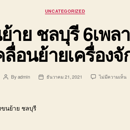
Categories
UNCATEGORIZED
าย ชลบุรี 6เพลาเต
คลื่อนย้ายเครื่องจั
บ
By
admin
ธันวาคม 21, 2021
ไม่มีความเห็น
Post
Post
โ
author
date
ข
ย้
ชล
ขนย้าย ชลบุรี
6
เต
รั