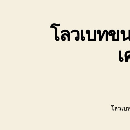
โลวเบทขนย้
เ
โลวเบท