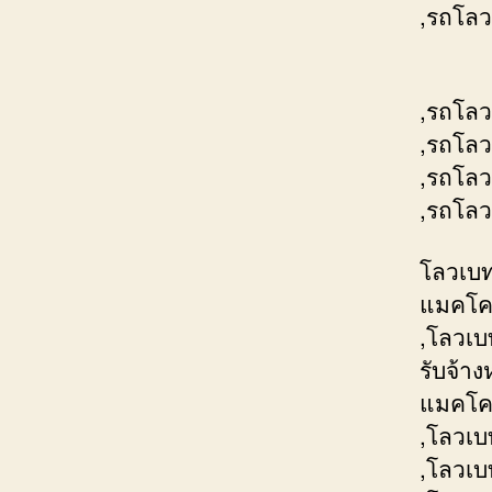
,รถโลว
,รถโลว
,รถโลว
,รถโลว
,รถโลว
โลวเบท
แมคโคร
,โลวเบ
รับจ้า
แมคโคร
,โลวเ
,โลวเบ