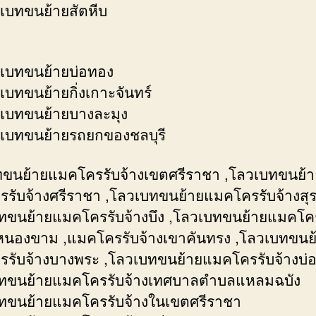
เบทขนย้ายสัตหีบ
เบทขนย้ายบ่อทอง
เบทขนย้ายกิ่งเกาะจันทร์
เบทขนย้ายบางละมุง
เบทขนย้ายรถยกของชลบุรี
ขนย้ายแมคโครรับจ้างเขตศรีราชา ,โลวเบทขนย้า
รับจ้างศรีราชา ,โลวเบทขนย้ายแมคโครรับจ้างสุรศ
ทขนย้ายแมคโครรับจ้างบึง ,โลวเบทขนย้ายแมคโค
งหนองขาม ,แมคโครรับจ้างเขาคันทรง ,โลวเบทขนย
รับจ้างบางพระ ,โลวเบทขนย้ายแมคโครรับจ้างบ่อ
บทขนย้ายแมคโครรับจ้างเทศบาลตำบลแหลมฉบัง
ทขนย้ายแมคโครรับจ้างในเขตศรีราชา