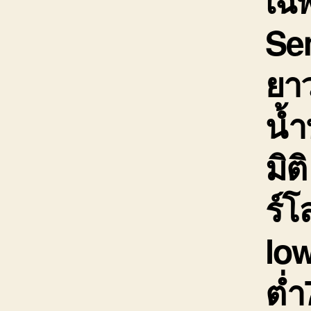
เฉ
Sem
ยาว
น้ำ
มิต
ร์โ
lo
ต่ำ