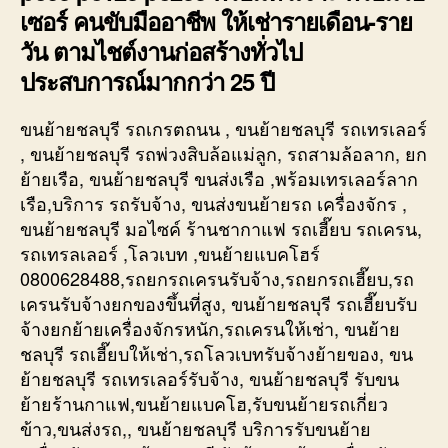
เซอร์ คนขับมืออาชีพ ให้เช่ารายเดือน-ราย
วัน ตามไชต์งานก่อสร้างทั่วไป
ประสบการณ์มากกว่า 25 ปี
ขนย้ายชลบุรี รถเกรตถนน , ขนย้ายชลบุรี รถเทรเลอร์
, ขนย้ายชลบุรี รถพ่วงสิบล้อแม่ลูก, รถสามล้อลาก, ยก
ย้ายเรือ, ขนย้ายชลบุรี ขนส่งเรือ ,พร้อมเทรเลอร์ลาก
เรือ,บริการ รถรับจ้าง, ขนส่งขนย้ายรถ เครื่องจักร ,
ขนย้ายชลบุรี มอไซค์ ร้านชากาแฟ รถเฮี๊ยบ รถเครน,
รถเทรลเลอร์ ,โลวเบท ,ขนย้ายแบคโฮร์
0800628488,รถยกรถเครนรับจ้าง,รถยกรถเฮี๊ยบ,รถ
เครนรับจ้างยกของขึ้นที่สูง, ขนย้ายชลบุรี รถเฮี๊ยบรับ
จ้างยกย้ายเครื่องจักรหนัก,รถเครนให้เช่า, ขนย้าย
ชลบุรี รถเฮี๊ยบให้เช่า,รถโลวเบทรับจ้างย้ายของ, ขน
ย้ายชลบุรี รถเทรเลอร์รับจ้าง, ขนย้ายชลบุรี รับขน
ย้ายร้านกาแฟ,ขนย้ายแบคโฮ,รับขนย้ายรถเกี่ยว
ข้าว,ขนส่งรถ,, ขนย้ายชลบุรี บริการรับขนย้าย