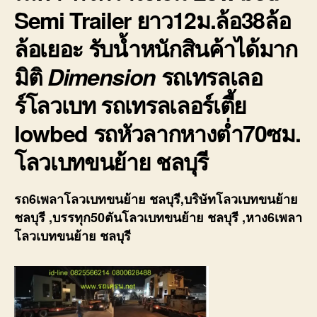
Semi Trailer ยาว12ม.ล้อ38ล้อ
ล้อเยอะ รับน้ำหนักสินค้าได้มาก
มิติ
Dimension
รถเทรลเลอ
ร์โลวเบท รถเทรลเลอร์เตี้ย
lowbed รถหัวลากหางต่ำ
70ซม.
โลวเบทขนย้าย ชลบุรี
รถ6เพลาโลวเบทขนย้าย ชลบุรี,บริษัทโลวเบทขนย้าย
ชลบุรี ,บรรทุก50ตันโลวเบทขนย้าย ชลบุรี ,หาง6เพลา
โลวเบทขนย้าย ชลบุรี