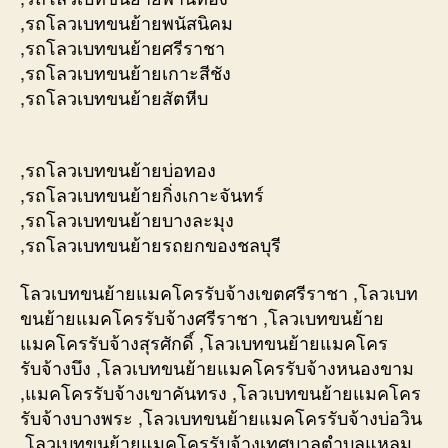
,รถโลวเบทขนย้ายพนัสนิคม
,รถโลวเบทขนย้ายศรีราชา
,รถโลวเบทขนย้ายเกาะสีชัง
,รถโลวเบทขนย้ายสัตหีบ
,รถโลวเบทขนย้ายบ่อทอง
,รถโลวเบทขนย้ายกิ่งเกาะจันทร์
,รถโลวเบทขนย้ายบางละมุง
,รถโลวเบทขนย้ายรถยกของชลบุรี
โลวเบทขนย้ายแมคโครรับจ้างเขตศรีราชา ,โลวเบท
ขนย้ายแมคโครรับจ้างศรีราชา ,โลวเบทขนย้าย
แมคโครรับจ้างสุรศักดิ์ ,โลวเบทขนย้ายแมคโคร
รับจ้างบึง ,โลวเบทขนย้ายแมคโครรับจ้างหนองขาม
,แมคโครรับจ้างเขาคันทรง ,โลวเบทขนย้ายแมคโคร
รับจ้างบางพระ ,โลวเบทขนย้ายแมคโครรับจ้างบ่อวิน
,โลวเบทขนย้ายแมคโครรับจ้างเทศบาลตำบลแหลม