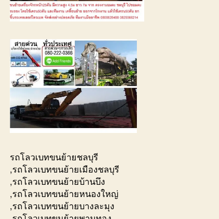
รถโลวเบทขนย้ายชลบุรี
,รถโลวเบทขนย้ายเมืองชลบุรี
,รถโลวเบทขนย้ายบ้านบึง
,รถโลวเบทขนย้ายหนองใหญ่
,รถโลวเบทขนย้ายบางละมุง
,รถโลวเบทขนย้ายพานทอง