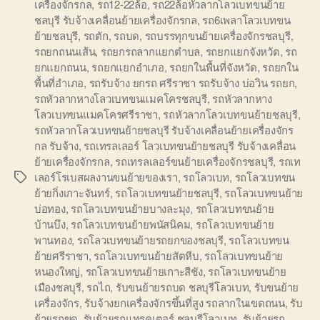
เครื่องจักรกล
,
รถ12-22ล้อ
,
รถ22ล้อหัวลากโลวเบทขนย้าย
ชลบุรี รับจ้างเคลื่อนย้ายเครื่องจักรกล
,
รถ6เพลาโลวเบทขน
ย้ายชลบุรี
,
รถตัก
,
รถบด
,
รถบรรทุกขนย้ายเครื่องจักรชลบุรี
,
รถยกถนนเส้น
,
รถยกรถลากแยกตำบล
,
รถยกแยกจังหวัด
,
รถ
ยกแยกถนน
,
รถยกแยกอำเภอ
,
รถยกในพื้นที่จังหวัด
,
รถยกใน
พื้นที่อำเภอ
,
รถรับจ้าง ยกรถ ศรีราชา รถรับจ้าง บ่อวิน รถยก
,
รถหัวลากหางโลวเบทขนแมคโครชลบุรี
,
รถหัวลากหาง
โลวเบทขนแมคโครศรีราชา
,
รถหัวลากโลวเบทขนย้ายชลบุรี
,
รถหัวลากโลวเบทขนย้ายชลบุรี รับจ้างเคลื่อนย้ายเครื่องจักร
กล รับจ้าง
,
รถเทรลเลอร์ โลวเบทขนย้ายชลบุรี รับจ้างเคลื่อน
ย้ายเครื่องจักรกล
,
รถเทรลเลอร์ขนย้ายเครื่องจักรชลบุรี
,
รถเท
เลอร์โรเบสผลงานขนย้ายของเรา
,
รถโลวเบท
,
รถโลวเบทขน
Tags
ย้ายกิ่งเกาะจันทร์
,
รถโลวเบทขนย้ายชลบุรี
,
รถโลวเบทขนย้าย
บ่อทอง
,
รถโลวเบทขนย้ายบางละมุง
,
รถโลวเบทขนย้าย
บ้านบึง
,
รถโลวเบทขนย้ายพนัสนิคม
,
รถโลวเบทขนย้าย
พานทอง
,
รถโลวเบทขนย้ายรถยกของชลบุรี
,
รถโลวเบทขน
ย้ายศรีราชา
,
รถโลวเบทขนย้ายสัตหีบ
,
รถโลวเบทขนย้าย
หนองใหญ่
,
รถโลวเบทขนย้ายเกาะสีชัง
,
รถโลวเบทขนย้าย
เมืองชลบุรี
,
รถไถ
,
รับขนย้ายรถบด ชลบุรีโลวเบท
,
รับขนย้าย
เครื่องจักร
,
รับจ้างยกเครื่องจักรขึ้นที่สูง รถลากในเขตถนน
,
รับ
ย้ายรถขุด
,
รับย้ายรถแทรคเตอร์ ชลบุรีโลวเบท
,
รับย้ายรถ