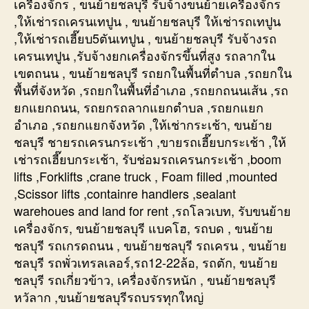
เครื่องจักร , ขนย้ายชลบุรี รับจ้างขนย้ายเครื่องจักร
,ให้เช่ารถเครนเทปูน , ขนย้ายชลบุรี ให้เช่ารถเทปูน
,ให้เช่ารถเฮี๊ยบ5ตันเทปูน , ขนย้ายชลบุรี รับจ้างรถ
เครนเทปูน ,รับจ้างยกเครื่องจักรขึ้นที่สูง รถลากใน
เขตถนน , ขนย้ายชลบุรี รถยกในพื้นที่ตำบล ,รถยกใน
พื้นที่จังหวัด ,รถยกในพื้นที่อำเภอ ,รถยกถนนเส้น ,รถ
ยกแยกถนน, รถยกรถลากแยกตำบล ,รถยกแยก
อำเภอ ,รถยกแยกจังหวัด ,ให้เช่ากระเช้า, ขนย้าย
ชลบุรี ชายรถเครนกระเช้า ,ขายรถเฮี๊ยบกระเช้า ,ให้
เช่ารถเฮี๊ยบกระเช้า, รับช่อมรถเครนกระเช้า ,boom
lifts ,Forklifts ,crane truck , Foam filled ,mounted
,Scissor lifts ,containre handlers ,sealant
warehoues and land for rent ,รถโลวเบท, รับขนย้าย
เครื่องจักร, ขนย้ายชลบุรี แบคโฮ, รถบด , ขนย้าย
ชลบุรี รถเกรดถนน , ขนย้ายชลบุรี รถเครน , ขนย้าย
ชลบุรี รถพั่วเทรลเลอร์,รถ12-22ล้อ, รถตัก, ขนย้าย
ชลบุรี รถเกี่ยวข้าว, เครื่องจักรหนัก , ขนย้ายชลบุรี
หวัลาก ,ขนย้ายชลบุรีรถบรรทุกใหญ่