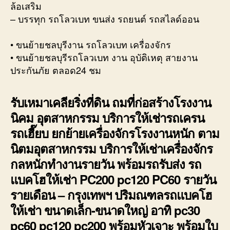
ล้อเสริม
– บรรทุก รถโลวเบท ขนส่ง รถยนต์ รถสไลด์ออน
• ขนย้ายชลบุรีงาน รถโลวเบท เครื่องจักร
• ขนย้ายชลบุรีรถโลวเบท งาน อุบัติเหตุ สายงาน
ประกันภัย ตลอด24 ชม
รับเหมาเคลียริ่งที่ดิน ถมที่ก่อสร้างโรงงาน
นิคม อุตสาหกรรม บริการให้เช่ารถเครน
รถเฮี๊ยบ ยกย้ายเครื่องจักรโรงงานหนัก ตาม
นิตมอุตสาหกรรม บริการให้เช่าเครื่องจักร
กลหนักทำงานรายวัน พร้อมรถรับส่ง รถ
แบคโฮให้เช่า PC200 pc120 PC60 รายวัน
รายเดือน – กรุงเทพฯ ปริมณฑลรถแบคโฮ
ให้เช่า ขนาดเล็ก-ขนาดใหญ่ อาทิ pc30
pc60 pc120 pc200 พร้อมหัวเจาะ พร้อมใบ