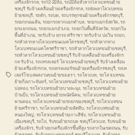
เครื่องจักรกล
,
รถ12-22ล้อ
,
รถ22ล้อหัวลากโลวเบทขนย้าย
ชลบุรี รับจ้างเคลื่อนย้ายเครื่องจักรกล
,
รถ6เพลาโลวเบทขน
ย้ายชลบุรี
,
รถตัก
,
รถบด
,
รถบรรทุกขนย้ายเครื่องจักรชลบุรี
,
รถยกถนนเส้น
,
รถยกรถลากแยกตำบล
,
รถยกแยกจังหวัด
,
รถ
ยกแยกถนน
,
รถยกแยกอำเภอ
,
รถยกในพื้นที่จังหวัด
,
รถยกใน
พื้นที่อำเภอ
,
รถรับจ้าง ยกรถ ศรีราชา รถรับจ้าง บ่อวิน รถยก
,
รถหัวลากหางโลวเบทขนแมคโครชลบุรี
,
รถหัวลากหาง
โลวเบทขนแมคโครศรีราชา
,
รถหัวลากโลวเบทขนย้ายชลบุรี
,
รถหัวลากโลวเบทขนย้ายชลบุรี รับจ้างเคลื่อนย้ายเครื่องจักร
กล รับจ้าง
,
รถเทรลเลอร์ โลวเบทขนย้ายชลบุรี รับจ้างเคลื่อน
ย้ายเครื่องจักรกล
,
รถเทรลเลอร์ขนย้ายเครื่องจักรชลบุรี
,
รถเท
เลอร์โรเบสผลงานขนย้ายของเรา
,
รถโลวเบท
,
รถโลวเบทขน
Tags
ย้ายกิ่งเกาะจันทร์
,
รถโลวเบทขนย้ายชลบุรี
,
รถโลวเบทขนย้าย
บ่อทอง
,
รถโลวเบทขนย้ายบางละมุง
,
รถโลวเบทขนย้าย
บ้านบึง
,
รถโลวเบทขนย้ายพนัสนิคม
,
รถโลวเบทขนย้าย
พานทอง
,
รถโลวเบทขนย้ายรถยกของชลบุรี
,
รถโลวเบทขน
ย้ายศรีราชา
,
รถโลวเบทขนย้ายสัตหีบ
,
รถโลวเบทขนย้าย
หนองใหญ่
,
รถโลวเบทขนย้ายเกาะสีชัง
,
รถโลวเบทขนย้าย
เมืองชลบุรี
,
รถไถ
,
รับขนย้ายรถบด ชลบุรีโลวเบท
,
รับขนย้าย
เครื่องจักร
,
รับจ้างยกเครื่องจักรขึ้นที่สูง รถลากในเขตถนน
,
รับ
ย้ายรถขุด
,
รับย้ายรถแทรคเตอร์ ชลบุรีโลวเบท
,
รับย้ายรถ