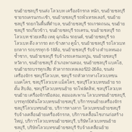
ขนย้ายชลบุรี ขนส่ง โลวเบท เครื่องจักรกล หนัก
,
ขนย้ายชลบุรี
ชายรถเครนกระเช้า
,
ขนย้ายชลบุรี รถพั่วเทรลเลอร์
,
ขนย้าย
ชลบุรี รถยกในพื้นที่ตำบล
,
ขนย้ายชลบุรี รถเกรดถนน
,
ขนย้าย
ชลบุรี รถเกี่ยวข้าว
,
ขนย้ายชลบุรี รถเครน
,
ขนย้ายชลบุรี รถ
โลวเบท ช่วยเหลือ เหตุ ฉุกเฉิน รถยนต์
,
ขนย้ายชลบุรี รถ
โลวเบท ดึง ลากรถ ตก ข้างทาง คูน้ำ
,
ขนย้ายชลบุรี รถโลวเบท
ยกลาก รถบรรทุก 6-18ล้อ
,
ขนย้ายชลบุรี รับจ้าง ตำบลหนอง
ซ้ำซาก
,
ขนย้ายชลบุรี รับจ้างรถเครนเทปูน
,
ขนย้ายชลบุรี
หวัลาก
,
ขนย้ายชลบุรี อำเภอพานทอง
,
ขนย้ายชลบุรี แบคโฮ
,
ขนย้ายรถบรรทุกเสีย หัวลากรถเทลเลอร์22-26ล้อ
,
ขนส่ง
เครื่องจักร ชลบุรีโลวเบท
,
ชลบุรี รถหัวลากหางโลวเบทขน
แมคโคร
,
ชลบุรีโลวเบท แม็คโคร
,
ชลบุรีโลวเบทขนย้าย รถ
ดั้ม สิบล้อ
,
ชลบุรีโลวเบทขนย้าย รถโฟล์คลิฟ
,
ชลบุรีโลวเบท
ขนย้าย เครื่องจักรมือสอง
,
ตอมอสะพาน โลวเบทขนย้ายชลบุรี
,
บรรทุก50ตันโลวเบทขนย้ายชลบุรี
,
บริการขนย้ายเครื่องจักร
ชลบุรีโลวเบทขนย้าย
,
บริการหางลาก โลวเบทขนย้ายชลบุรี
รับจ้างเคลื่อนย้ายเครื่องจักรกล
,
บริการเคลื้อนไซงานก่อสร้าง
ใหญ่
,
บริการโลวเบทขนย้ายชลบุรี
,
บริษัทโลวเบทขนย้าย
ชลบุรี
,
บริษัทโลวเบทขนย้ายชลบุรี รับจ้างเคลื่อนย้าย