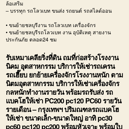
ล้อเสริม
– บรรทุก รถโลวเบท ขนส่ง รถยนต์ รถสไลด์ออน
• ขนย้ายชลบุรีงาน รถโลวเบท เครื่องจักร
• ขนย้ายชลบุรีรถโลวเบท งาน อุบัติเหตุ สายงาน
ประกันภัย ตลอด24 ชม
รับเหมาเคลียริ่งที่ดิน ถมที่ก่อสร้างโรงงาน
นิคม อุตสาหกรรม บริการให้เช่ารถเครน
รถเฮี๊ยบ ยกย้ายเครื่องจักรโรงงานหนัก ตาม
นิตมอุตสาหกรรม บริการให้เช่าเครื่องจักร
กลหนักทำงานรายวัน พร้อมรถรับส่ง รถ
แบคโฮให้เช่า PC200 pc120 PC60 รายวัน
รายเดือน – กรุงเทพฯ ปริมณฑลรถแบคโฮ
ให้เช่า ขนาดเล็ก-ขนาดใหญ่ อาทิ pc30
pc60 pc120 pc200 พร้อมหัวเจาะ พร้อมใบ