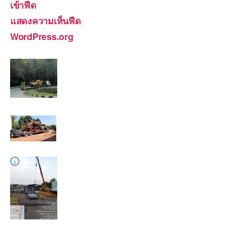
เข้าฟีด
แสดงความเห็นฟีด
WordPress.org