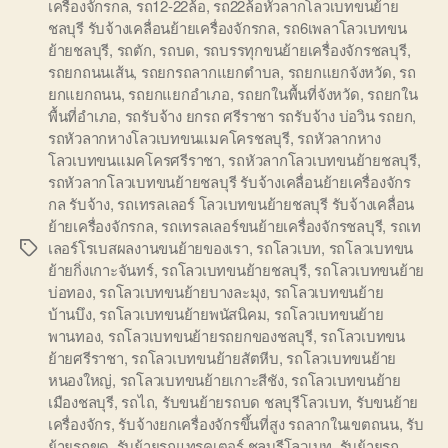
เครื่องจักรกล
,
รถ12-22ล้อ
,
รถ22ล้อหัวลากโลวเบทขนย้าย
ชลบุรี รับจ้างเคลื่อนย้ายเครื่องจักรกล
,
รถ6เพลาโลวเบทขน
ย้ายชลบุรี
,
รถตัก
,
รถบด
,
รถบรรทุกขนย้ายเครื่องจักรชลบุรี
,
รถยกถนนเส้น
,
รถยกรถลากแยกตำบล
,
รถยกแยกจังหวัด
,
รถ
ยกแยกถนน
,
รถยกแยกอำเภอ
,
รถยกในพื้นที่จังหวัด
,
รถยกใน
พื้นที่อำเภอ
,
รถรับจ้าง ยกรถ ศรีราชา รถรับจ้าง บ่อวิน รถยก
,
รถหัวลากหางโลวเบทขนแมคโครชลบุรี
,
รถหัวลากหาง
โลวเบทขนแมคโครศรีราชา
,
รถหัวลากโลวเบทขนย้ายชลบุรี
,
รถหัวลากโลวเบทขนย้ายชลบุรี รับจ้างเคลื่อนย้ายเครื่องจักร
กล รับจ้าง
,
รถเทรลเลอร์ โลวเบทขนย้ายชลบุรี รับจ้างเคลื่อน
ย้ายเครื่องจักรกล
,
รถเทรลเลอร์ขนย้ายเครื่องจักรชลบุรี
,
รถเท
เลอร์โรเบสผลงานขนย้ายของเรา
,
รถโลวเบท
,
รถโลวเบทขน
Tags
ย้ายกิ่งเกาะจันทร์
,
รถโลวเบทขนย้ายชลบุรี
,
รถโลวเบทขนย้าย
บ่อทอง
,
รถโลวเบทขนย้ายบางละมุง
,
รถโลวเบทขนย้าย
บ้านบึง
,
รถโลวเบทขนย้ายพนัสนิคม
,
รถโลวเบทขนย้าย
พานทอง
,
รถโลวเบทขนย้ายรถยกของชลบุรี
,
รถโลวเบทขน
ย้ายศรีราชา
,
รถโลวเบทขนย้ายสัตหีบ
,
รถโลวเบทขนย้าย
หนองใหญ่
,
รถโลวเบทขนย้ายเกาะสีชัง
,
รถโลวเบทขนย้าย
เมืองชลบุรี
,
รถไถ
,
รับขนย้ายรถบด ชลบุรีโลวเบท
,
รับขนย้าย
เครื่องจักร
,
รับจ้างยกเครื่องจักรขึ้นที่สูง รถลากในเขตถนน
,
รับ
ย้ายรถขุด
,
รับย้ายรถแทรคเตอร์ ชลบุรีโลวเบท
,
รับย้ายรถ