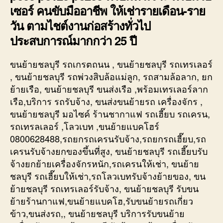
เซอร์ คนขับมืออาชีพ ให้เช่ารายเดือน-ราย
วัน ตามไชต์งานก่อสร้างทั่วไป
ประสบการณ์มากกว่า 25 ปี
ขนย้ายชลบุรี รถเกรตถนน , ขนย้ายชลบุรี รถเทรเลอร์
, ขนย้ายชลบุรี รถพ่วงสิบล้อแม่ลูก, รถสามล้อลาก, ยก
ย้ายเรือ, ขนย้ายชลบุรี ขนส่งเรือ ,พร้อมเทรเลอร์ลาก
เรือ,บริการ รถรับจ้าง, ขนส่งขนย้ายรถ เครื่องจักร ,
ขนย้ายชลบุรี มอไซค์ ร้านชากาแฟ รถเฮี๊ยบ รถเครน,
รถเทรลเลอร์ ,โลวเบท ,ขนย้ายแบคโฮร์
0800628488,รถยกรถเครนรับจ้าง,รถยกรถเฮี๊ยบ,รถ
เครนรับจ้างยกของขึ้นที่สูง, ขนย้ายชลบุรี รถเฮี๊ยบรับ
จ้างยกย้ายเครื่องจักรหนัก,รถเครนให้เช่า, ขนย้าย
ชลบุรี รถเฮี๊ยบให้เช่า,รถโลวเบทรับจ้างย้ายของ, ขน
ย้ายชลบุรี รถเทรเลอร์รับจ้าง, ขนย้ายชลบุรี รับขน
ย้ายร้านกาแฟ,ขนย้ายแบคโฮ,รับขนย้ายรถเกี่ยว
ข้าว,ขนส่งรถ,, ขนย้ายชลบุรี บริการรับขนย้าย