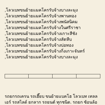
,โลวเบทขนย้ายแมคโครรับจ้างบางละมุง
,โลวเบทขนย้ายแมคโครรับจ้างพานทอง
,โลวเบทขนย้ายแมคโครรับจ้างพนัสนิคม
,โลวเบทขนย้ายแมคโครรับจ้างในศรีราชา
,โลวเบทขนย้ายแมคโครรับจ้างเกาะสีชัง
,โลวเบทขนย้ายแมคโครรับจ้างสัตหีบ
,โลวเบทขนย้ายแมคโครรับจ้างบ่อทอง
,โลวเบทขนย้ายแมคโครรับจ้างกิ่งเกาะจันทร์
,โลวเบทขนย้ายแมคโครรับจ้างบางละมุง
รถยกรถเครน รถเฮี๊ยบ ขนย้ายแบคโฮ โลวเบท เทลล
เอร์ รถสไลด์ ยกลาก รถยนต์ ทุกชนิด. รถยก ซ้อนล้อ