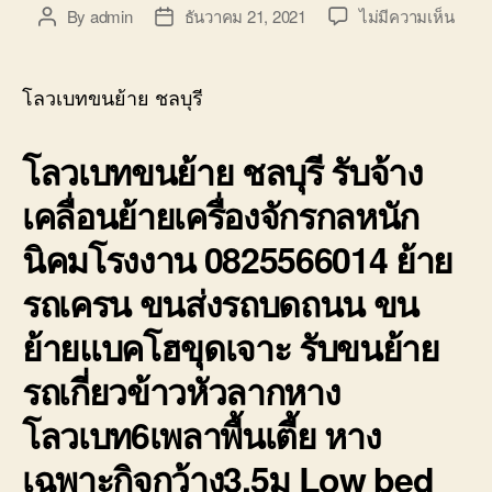
บน
By
admin
ธันวาคม 21, 2021
ไม่มีความเห็น
Post
Post
โลวเ
author
date
ขน
ย้าย
โลวเบทขนย้าย ชลบุรี
ชลบุร
6เพล
โลวเบทขนย้าย ชลบุรี รับจ้าง
เตี้ย
รับจ้า
เคลื่อนย้ายเครื่องจักรกลหนัก
เคลื่
ย้าย
นิคมโรงงาน 0825566014 ย้าย
เครื่อ
รถเครน ขนส่งรถบดถนน ขน
ย้ายแบคโฮขุดเจาะ รับขนย้าย
รถเกี่ยวข้าวหัวลากหาง
โลวเบท6เพลาพื้นเตี้ย หาง
เฉพาะกิจกว้าง3.5ม Low bed