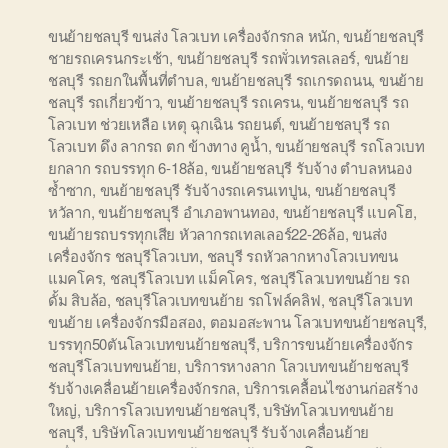
ขนย้ายชลบุรี ขนส่ง โลวเบท เครื่องจักรกล หนัก
,
ขนย้ายชลบุรี
ชายรถเครนกระเช้า
,
ขนย้ายชลบุรี รถพั่วเทรลเลอร์
,
ขนย้าย
ชลบุรี รถยกในพื้นที่ตำบล
,
ขนย้ายชลบุรี รถเกรดถนน
,
ขนย้าย
ชลบุรี รถเกี่ยวข้าว
,
ขนย้ายชลบุรี รถเครน
,
ขนย้ายชลบุรี รถ
โลวเบท ช่วยเหลือ เหตุ ฉุกเฉิน รถยนต์
,
ขนย้ายชลบุรี รถ
โลวเบท ดึง ลากรถ ตก ข้างทาง คูน้ำ
,
ขนย้ายชลบุรี รถโลวเบท
ยกลาก รถบรรทุก 6-18ล้อ
,
ขนย้ายชลบุรี รับจ้าง ตำบลหนอง
ซ้ำซาก
,
ขนย้ายชลบุรี รับจ้างรถเครนเทปูน
,
ขนย้ายชลบุรี
หวัลาก
,
ขนย้ายชลบุรี อำเภอพานทอง
,
ขนย้ายชลบุรี แบคโฮ
,
ขนย้ายรถบรรทุกเสีย หัวลากรถเทลเลอร์22-26ล้อ
,
ขนส่ง
เครื่องจักร ชลบุรีโลวเบท
,
ชลบุรี รถหัวลากหางโลวเบทขน
แมคโคร
,
ชลบุรีโลวเบท แม็คโคร
,
ชลบุรีโลวเบทขนย้าย รถ
ดั้ม สิบล้อ
,
ชลบุรีโลวเบทขนย้าย รถโฟล์คลิฟ
,
ชลบุรีโลวเบท
ขนย้าย เครื่องจักรมือสอง
,
ตอมอสะพาน โลวเบทขนย้ายชลบุรี
,
บรรทุก50ตันโลวเบทขนย้ายชลบุรี
,
บริการขนย้ายเครื่องจักร
ชลบุรีโลวเบทขนย้าย
,
บริการหางลาก โลวเบทขนย้ายชลบุรี
รับจ้างเคลื่อนย้ายเครื่องจักรกล
,
บริการเคลื้อนไซงานก่อสร้าง
ใหญ่
,
บริการโลวเบทขนย้ายชลบุรี
,
บริษัทโลวเบทขนย้าย
ชลบุรี
,
บริษัทโลวเบทขนย้ายชลบุรี รับจ้างเคลื่อนย้าย