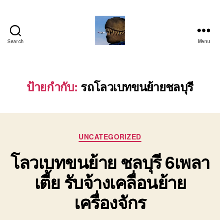
Search
Menu
บริการ
รถ
โลว์
เบท
ป้ายกำกับ:
รถโลวเบทขนย้ายชลบุรี
เฉพาะ
กิจ
พิเศษ
ย้าย
Categories
เครื่องจักร
UNCATEGORIZED
ติดต่อ
โลวเบทขนย้าย ชลบุรี 6เพลา
โทร
0818900005
เตี้ย รับจ้างเคลื่อนย้าย
เครื่องจักร