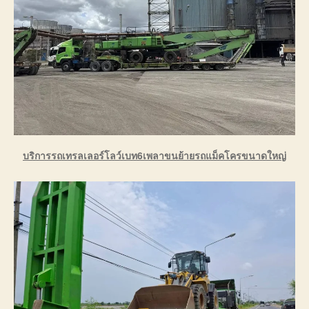
บริการรถเทรลเลอร์โลว์เบท6เพลาขนย้ายรถแม็คโครขนาดใหญ่