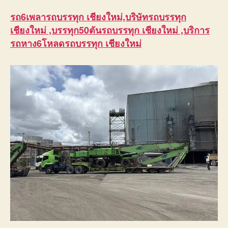
รถ6เพลารถบรรทุก เชียงใหม่,บริษัทรถบรรทุก
เชียงใหม่ ,บรรทุก50ตันรถบรรทุก เชียงใหม่ ,บริการ
รถหาง6โหลดรถบรรทุก เชียงใหม่