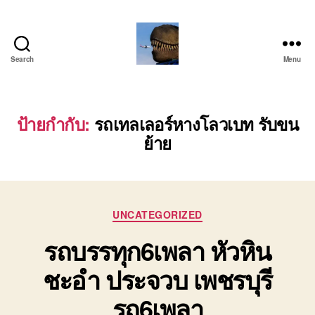
Search
Menu
บริการ
รถ
โลว์
เบท
ป้ายกำกับ:
รถเทลเลอร์หางโลวเบท รับขน
เฉพาะ
ย้าย
กิจ
พิเศษ
ย้าย
เครื่องจักร
ติดต่อ
Categories
UNCATEGORIZED
โทร
รถบรรทุก6เพลา หัวหิน
0818900005
ชะอำ ประจวบ เพชรบุรี
รถ6เพลา