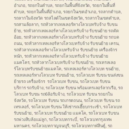
อำเภอ
,
รถยกในตำบล
,
รถยกในพื้นที่จังหวัด
,
รถยกในพื้นที่
ตำบล
,
รถยกในพื้นที่อำเภอ
,
รถยกในเขตอำเภอ
,
รถลากตำบล
,
รถลากในจังหวัด รถสไลด์ในเขตจังหวัด
,
รถลากในเขตตำบล
,
รถสามล้อลาก
,
รถหัวลากเทลเลอร์หางโลวเบทรับจ้าง รับขน
ย้าย
,
รถหัวลากเทลเลอร์หางโลวเบทรับจ้าง รับขนย้าย รถตัด
อ้อย
,
รถหัวลากเทลเลอร์หางโลวเบทรับจ้าง รับขนย้าย รถบด
ถนน
,
รถหัวลากเทลเลอร์หางโลวเบทรับจ้าง รับขนย้าย เครน
,
รถหัวลากเทลเลอร์หางโลวเบทรับจ้าง รับขนย้าย เครื่องจักร
หนัก
,
รถหัวลากเทลเลอร์หางโลวเบทรับจ้าง รับขนย้าย
แมคโคร
,
รถหัวลากโลวเบทรับจ้าง รับขนย้าย
,
รถเทรลเลอ
ร์โลวเบทรับขนย้ายแมคโค
,
รถเทลเลอร์หางโลวเบท ขนย้าย
,
รถเทลเลอร์หางโลวเบท รับขนย้าย
,
รถโลวเบท รับขน ขนส่งขน
ย้ายรถ เครื่องจักร รถโลวเบท รับขน
,
รถโลวเบท รับขน
บริการ รถรับจ้าง
,
รถโลวเบท รับขน พร้อมเทรเลอร์ลากเรือ
,
รถ
โลวเบท รับขน รถ6ล้อรับจ้าง
,
รถโลวเบท รับขน รถยกใน
จังหวัด
,
รถโลวเบท รับขน รถเกรตถนน
,
รถโลวเบท รับขน รถ
เทรเลอร์
,
รถโลวเบท รับขน ให้เช่ารถเฮี๊ยบกระเช้า
,
รถโลวเบท
รับขนย้าย
,
รถโลวเบท รับขนย้าย แมคโค
,
รถโลวเบท รับขน
รถพ่วงสิบล้อแม่ลูก
,
รถโลวเบทกระบี่
,
รถโลวเบทกรุงเทพ
มหานคร
,
รถโลวเบทกาญจนบุรี
,
รถโลวเบทกาฬสินธุ์
,
รถ