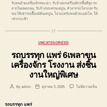
รับขนย้ายเครื่องจักรพะเยา
,
รับจ้างยกเครื่องจักรขึ้นที่สูง รถ
ลากในเขตถนน
,
รับจ้างรถเครนเทปูน
,
หัวลากรถโลวเบท รับ
ขน ให้เช่ารถเฮี๊ยบ5ตันเทปูน
,
โลวเบทรับขนย้ายแมคโค
,
ให้
เช่ากระเช้า
Categories
UNCATEGORIZED
รถบรรทุก แพร่ 6เพลาขน
เครื่องจักร โรงงาน ส่งชิ้น
งานใหญ่พิเศษ
บน
By
admin
ตุลาคม 5, 2025
ไม่มีความเห็น
Post
Post
รถ
author
date
บรรทุ
แพร่
รถบรรทุก แพร่