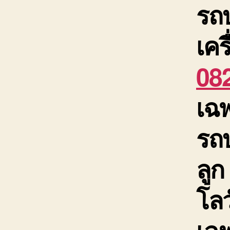
รถ
เคร
08
เฉ
รถ
ลูก
โลว