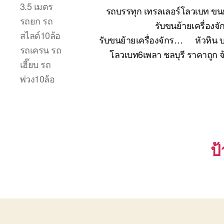
3.5 เมตร
รถบรรทุก เทรลเลอร์โลวเบท ขนย
รถยก รถ
รับขนย้ายเครื่องจ
สไลด์10ล้อ
รับขนย้ายเครื่องจักร…
หัวหิน 
รถเครน รถ
โลวเบท6เพลา ชลบุรี ราคาถูก จ
เฮี๊ยบ รถ
พ่วง10ล้อ
ป