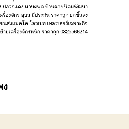
ลง ปลวกแดง มาบตพุด บ้านฉาง นิคมพัฒนา
ครื่องจักร อุบล มีประกัน ราคาถูก ยกขึ้นลง
รถขนส่งแมคโค โลวเบท เทลรเลอร์เฉพาะกิจ
ายเครื่องจักรหนัก ราคาถูก 0825566214
พง