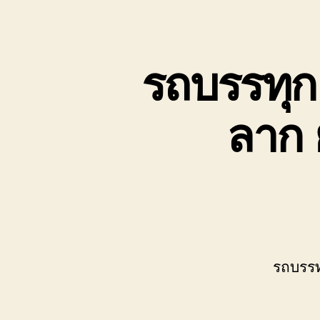
รถบรรทุก
ลาก 
รถบรรท