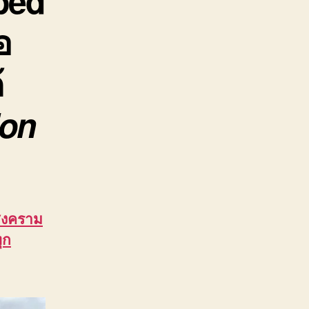
bed
อ
้
ion
สงคราม
ุก