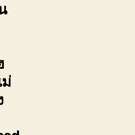
น
ื่องจักร
คา
ฮ
ม่
ง