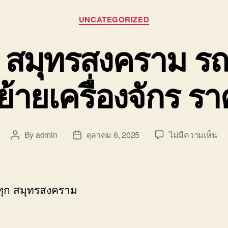
Categories
UNCATEGORIZED
 สมุทรสงคราม รถ
ย้ายเครื่องจักร รา
บน
By
admin
ตุลาคม 6, 2025
ไม่มีความเห็น
Post
Post
รถ
author
date
บร
สม
รถ
ุก สมุทรสงคราม
หัว
ลา
ย้า