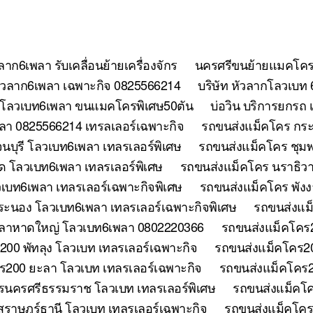
าก6เพลา รับเคลื่อนย้ายเครื่องจักร
นครศรีขนย้ายแมคโคร 
หัวลาก6เพลา เฉพาะกิจ 0825566214
บริษัท หัวลากโลวเบท
ากโลวเบท6เพลา ขนแมคโครพิเศษ50ตัน
บ่อวิน บริการยกรถ 
า 0825566214 เทรลเลอร์เฉพาะกิจ
รถขนส่งแม็คโคร กระบ
บุรี โลวเบท6เพลา เทลรเลอร์พิเศษ
รถขนส่งแม็คโคร ชุมพ
ด โลวเบท6เพลา เทลรเลอร์พิเศษ
รถขนส่งแม็คโคร นราธิวา
วเบท6เพลา เทลรเลอร์เฉพาะกิจพิเศษ
รถขนส่งแม็คโคร พังง
ระนอง โลวเบท6เพลา เทลรเลอร์เฉพาะกิจพิเศษ
รถขนส่งแม็
ลาหาดใหญ่ โลวเบท6เพลา 0802220366
รถขนส่งแม็คโคร2
00 พัทลุง โลวเบท เทลรเลอร์เฉพาะกิจ
รถขนส่งแม็คโคร200
ร200 ยะลา โลวเบท เทลรเลอร์เฉพาะกิจ
รถขนส่งแม็คโคร2
รนครศรีธรรมราช โลวเบท เทลรเลอร์พิเศษ
รถขนส่งแม็คโค
ุราษฎร์ธานี โลวเบท เทลรเลอร์เฉพาะกิจ
รถขนส่งแม็คโครเ