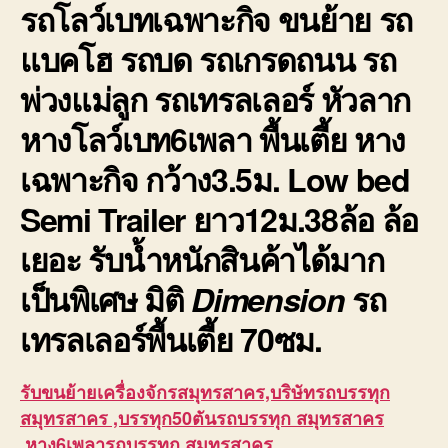
รถโลว์เบทเฉพาะกิจ ขนย้าย รถ
ประกั
แบคโฮ รถบด รถเกรดถนน รถ
พ่วงแม่ลูก รถเทรลเลอร์ หัวลาก
หางโลว์เบท6เพลา พื้นเตี้ย หาง
เฉพาะกิจ กว้าง3.5ม. Low bed
Semi Trailer ยาว12ม.38ล้อ ล้อ
เยอะ รับน้ำหนักสินค้าได้มาก
เป็นพิเศษ มิติ
Dimension
รถ
เทรลเลอร์พื้นเตี้ย
70ซม.
รับขนย้ายเครื่องจักรสมุทรสาคร,บริษัทรถบรรทุก
สมุทรสาคร ,บรรทุก50ตันรถบรรทุก สมุทรสาคร
,หาง6เพลารถบรรทุก สมุทรสาคร