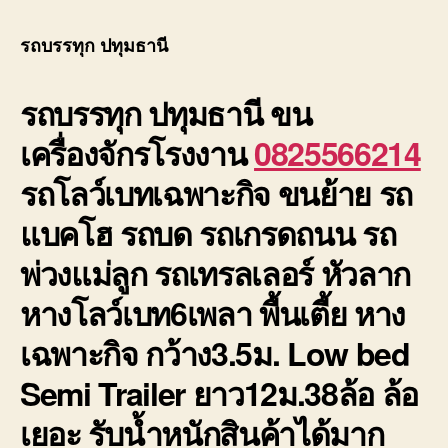
บรรทุ
ปทุมธา
รถบรรทุก ปทุมธานี
6เพลา
ย้าย
รถบรรทุก ปทุมธานี
ขน
เครื่อง
ราคา
เครื่องจักรโรงงาน
0825566214
ถูก
มี
รถโลว์เบทเฉพาะกิจ ขนย้าย รถ
ประกั
แบคโฮ รถบด รถเกรดถนน รถ
พ่วงแม่ลูก รถเทรลเลอร์ หัวลาก
หางโลว์เบท6เพลา พื้นเตี้ย หาง
เฉพาะกิจ กว้าง3.5ม. Low bed
Semi Trailer ยาว12ม.38ล้อ ล้อ
เยอะ รับน้ำหนักสินค้าได้มาก