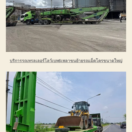
บริการรถเทรลเลอร์โลว์เบท6เพลาขนย้ายรถแม็คโครขนาดใหญ่