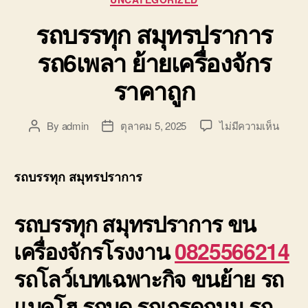
รถบรรทุก สมุทรปราการ
รถ6เพลา ย้ายเครื่องจักร
ราคาถูก
บน
By
admin
ตุลาคม 5, 2025
ไม่มีความเห็น
Post
Post
รถ
author
date
บรรทุ
สมุทร
รถบรรทุก สมุทรปราการ
รถ6เพ
ย้าย
รถบรรทุก สมุทรปราการ
ขน
เครื่อง
ราคา
เครื่องจักรโรงงาน
0825566214
ถูก
รถโลว์เบทเฉพาะกิจ ขนย้าย รถ
แบคโฮ รถบด รถเกรดถนน รถ