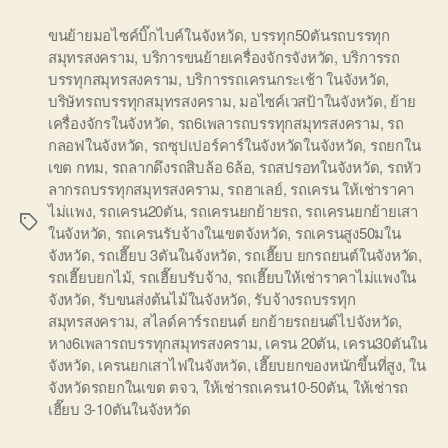
ขนย้ายมอไซค์บิ๊กไบค์ในจังหวัด
,
บรรทุก50ตันรถบรรทุก
สมุทรสงคราม
,
บริการขนย้ายเครื่องจักรจังหวัด
,
บริการรถ
บรรทุกสมุทรสงคราม
,
บริการรถเครนกระเช้า ในจังหวัด
,
บริษัทรถบรรทุกสมุทรสงคราม
,
มอไซค์เวสป้าในจังหวัด
,
ย้าย
เครื่องจักรในจังหวัด
,
รถ6เพลารถบรรทุกสมุทรสงคราม
,
รถ
กลอฟในจังหวัด
,
รถซุปเปอร์คาร์ในจังหวัดในจังหวัด
,
รถยกใน
เขต กทม
,
รถลากดึงรถสิบล้อ 6ล้อ
,
รถสปรอทในจังหวัด
,
รถหัว
ลากรถบรรทุกสมุทรสงคราม
,
รถฮาเลย์
,
รถเครน ให้เช่าราคา
ไม่แพง
,
รถเครน20ตัน
,
รถเครนยกย้ายรถ
,
รถเครนยกย้ายเสา
Tags
ในจังหวัด
,
รถเครนรับจ้างในเขตจังหวัด
,
รถเครนสูง50มใน
จังหวัด
,
รถเฮี๊ยบ 3ตันในจังหวัด
,
รถเฮี๊ยบ ยกรถยนต์ในจังหวัด
,
รถเฮี๊ยบยกไม้
,
รถเฮี๊ยบรับจ้าง
,
รถเฮี๊ยบให้เช่าราคาไม่แพงใน
จังหวัด
,
รับขนส่งต้นไม้ในจังหวัด
,
รับจ้างรถบรรทุก
สมุทรสงคราม
,
สไลด์คาร์รถยนต์ ยกย้ายรถยนต์ไปจังหวัด
,
หาง6เพลารถบรรทุกสมุทรสงคราม
,
เครน 20ตัน
,
เครน30ตันใน
จังหวัด
,
เครนยกเสาไฟในจังหวัด
,
เฮี๊ยบยกของหนักขึ้นที่สูง
,
ใน
จังหวัดรถยกในเขต ตจว
,
ให้เช่ารถเครน10-50ตัน
,
ให้เช่ารถ
เฮี๊ยบ 3-10ตันในจังหวัด