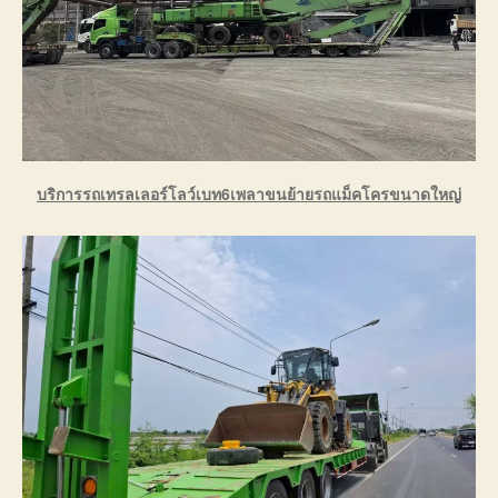
บริการรถเทรลเลอร์โลว์เบท6เพลาขนย้ายรถแม็คโครขนาดใหญ่