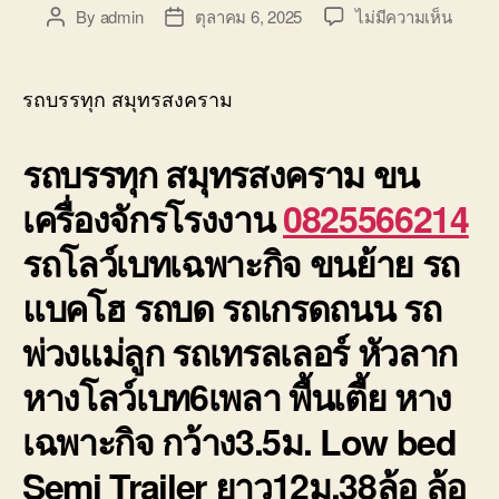
บน
By
admin
ตุลาคม 6, 2025
ไม่มีความเห็น
Post
Post
รถ
author
date
บรรทุ
สมุทร
รถบรรทุก สมุทรสงคราม
รถ6เพ
หัว
รถบรรทุก สมุทรสงคราม
ขน
ลาก
ย้าย
เครื่องจักรโรงงาน
0825566214
เครื่อง
ราคา
รถโลว์เบทเฉพาะกิจ ขนย้าย รถ
ถูก
แบคโฮ รถบด รถเกรดถนน รถ
พ่วงแม่ลูก รถเทรลเลอร์ หัวลาก
หางโลว์เบท6เพลา พื้นเตี้ย หาง
เฉพาะกิจ กว้าง3.5ม. Low bed
Semi Trailer ยาว12ม.38ล้อ ล้อ