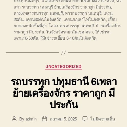
บรรทุกนนทบุรี
,
สไลด์คาร์รถยนต์ ยกย้ายรถยนต์ไปจังหวัด
,
หัว
ลาก รถบรรทุก นนทบุรี ย้ายเครื่องจักร ราคาถูก มีประกัน
,
หาง6เพลารถบรรทุก นนทบุรี
,
หารถบรรทุก นนทบุรี
,
เครน
20ตัน
,
เครน30ตันในจังหวัด
,
เครนยกเสาไฟในจังหวัด
,
เฮี๊ยบ
ยกของหนักขึ้นที่สูง
,
โลวเบท รถบรรทุก นนทบุรี ย้ายเครื่องจักร
ราคาถูก มีประกัน
,
ในจังหวัดรถยกในเขต ตจว
,
ให้เช่ารถ
เครน10-50ตัน
,
ให้เช่ารถเฮี๊ยบ 3-10ตันในจังหวัด
Categories
UNCATEGORIZED
รถบรรทุก ปทุมธานี 6เพลา
ย้ายเครื่องจักร ราคาถูก มี
ประกัน
บน
By
admin
ตุลาคม 5, 2025
ไม่มีความเห็น
Post
Post
รถ
author
date