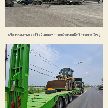
บริการรถเทรลเลอร์โลว์เบท6เพลาขนย้ายรถแม็คโครขนาดใหญ่