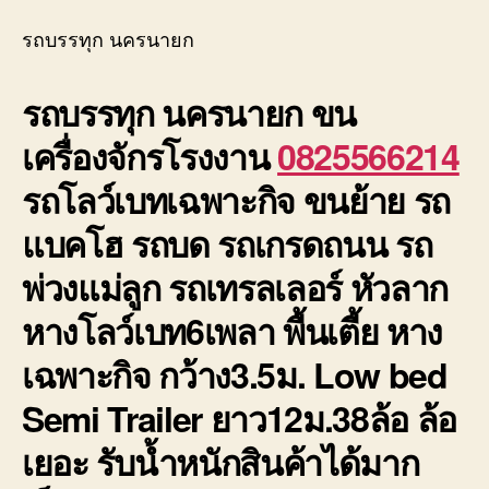
บรรทุ
นครน
รถบรรทุก นครนายก
6เพลา
ย้าย
รถบรรทุก นครนายก
ขน
เครื่อง
ราคา
เครื่องจักรโรงงาน
0825566214
ถูก
มี
รถโลว์เบทเฉพาะกิจ ขนย้าย รถ
ประกั
แบคโฮ รถบด รถเกรดถนน รถ
พ่วงแม่ลูก รถเทรลเลอร์ หัวลาก
หางโลว์เบท6เพลา พื้นเตี้ย หาง
เฉพาะกิจ กว้าง3.5ม. Low bed
Semi Trailer ยาว12ม.38ล้อ ล้อ
เยอะ รับน้ำหนักสินค้าได้มาก