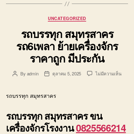
Categories
UNCATEGORIZED
รถบรรทุก สมุทรสาคร
รถ6เพลา ย้ายเครื่องจักร
ราคาถูก มีประกัน
บน
By
admin
ตุลาคม 5, 2025
ไม่มีความเห็น
Post
Post
รถ
author
date
บรรทุ
สมุทร
รถบรรทุก สมุทรสาคร
รถ6เพ
ย้าย
รถบรรทุก สมุทรสาคร ขน
เครื่อง
ราคา
เครื่องจักรโรงงาน
0825566214
ถูก
มี