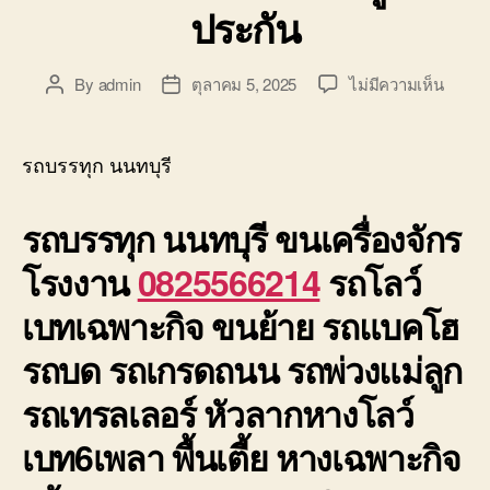
ประกัน
บน
By
admin
ตุลาคม 5, 2025
ไม่มีความเห็น
Post
Post
รถ
author
date
บรรทุ
นนทบุร
รถบรรทุก นนทบุรี
รถ6เพ
ย้าย
รถบรรทุก นนทบุรี
ขนเครื่องจักร
เครื่อง
ราคา
โรงงาน
0825566214
รถโลว์
ถูก
มี
เบทเฉพาะกิจ ขนย้าย รถแบคโฮ
ประกั
รถบด รถเกรดถนน รถพ่วงแม่ลูก
รถเทรลเลอร์ หัวลากหางโลว์
เบท6เพลา พื้นเตี้ย หางเฉพาะกิจ