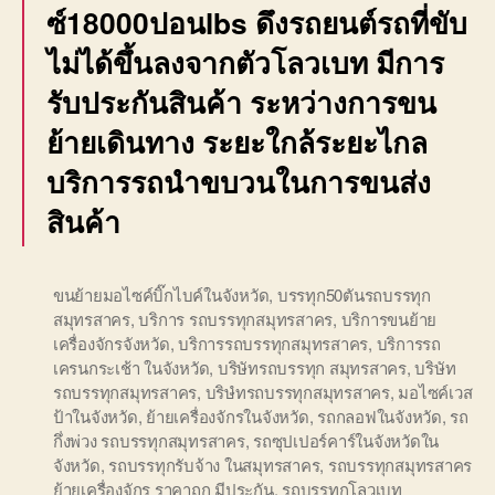
ซ์18000ปอนlbs ดึงรถยนต์รถที่ขับ
ไม่ได้ขึ้นลงจากตัวโลวเบท มีการ
รับประกันสินค้า ระหว่างการขน
ย้ายเดินทาง ระยะใกล้ระยะไกล
บริการรถนำขบวนในการขนส่ง
สินค้า
ขนย้ายมอไซค์บิ๊กไบค์ในจังหวัด
,
บรรทุก50ตันรถบรรทุก
สมุทรสาคร
,
บริการ รถบรรทุกสมุทรสาคร
,
บริการขนย้าย
เครื่องจักรจังหวัด
,
บริการรถบรรทุกสมุทรสาคร
,
บริการรถ
เครนกระเช้า ในจังหวัด
,
บริษัทรถบรรทุก สมุทรสาคร
,
บริษัท
รถบรรทุกสมุทรสาคร
,
บริษํทรถบรรทุกสมุทรสาคร
,
มอไซค์เวส
ป้าในจังหวัด
,
ย้ายเครื่องจักรในจังหวัด
,
รถกลอฟในจังหวัด
,
รถ
กึ่งพ่วง รถบรรทุกสมุทรสาคร
,
รถซุปเปอร์คาร์ในจังหวัดใน
จังหวัด
,
รถบรรทุกรับจ้าง ในสมุทรสาคร
,
รถบรรทุกสมุทรสาคร
ย้ายเครื่องจักร ราคาถูก มีประกัน
,
รถบรรทุกโลวเบท