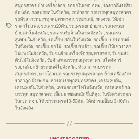
สมุทรสาคร ย้ายเครื่องจักร
,
รถยกในเขต กทม
,
รถลากดึงรถสิบ
ล้อ 6ล้อ
,
รถสปรอทในจังหวัด
,
รถหัวลาก รถบรรทุกสมุทรสาคร
,
รถหัวลากรถบรรทุกสมุทรสาคร
,
รถฮาเลย์
,
รถเครน ให้เช่า
ราคาไม่แพง
,
รถเครน20ตัน
,
รถเครนยกย้ายรถ
,
รถเครนยก
Tags
ย้ายเสาในจังหวัด
,
รถเครนรับจ้างในเขตจังหวัด
,
รถเครน
สูง50มในจังหวัด
,
รถเฮี๊ยบ 3ตันในจังหวัด
,
รถเฮี๊ยบ ยกรถยนต์
ในจังหวัด
,
รถเฮี๊ยบยกไม้
,
รถเฮี๊ยบรับจ้าง
,
รถเฮี๊ยบให้เช่าราคา
ไม่แพงในจังหวัด
,
รับขนย้ายเครื่องจักรสมุทรสาคร
,
รับขนส่ง
ต้นไม้ในจังหวัด
,
รับจ้างรถบรรทุกสมุทรสาคร
,
สไลด์คาร์
รถยนต์ ยกย้ายรถยนต์ไปจังหวัด
,
หัวลาก รถบรรทุก
สมุทรสาคร
,
หางโลวเบท รถบรรทุกสมุทรสาคร ย้ายเครื่องจักร
ราคาถูก มีประกัน
,
หารถบรรทุกสมุทรสาคร
,
เครน 20ตัน
,
เครน30ตันในจังหวัด
,
เครนยกเสาไฟในจังหวัด
,
เทรลเลอร์ รถ
บรรทุก สมุทรสาคร
,
เฮี๊ยบยกของหนักขึ้นที่สูง
,
ในจังหวัดรถยก
ในเขต ตจว
,
ให้เช่ารถเครน10-50ตัน
,
ให้เช่ารถเฮี๊ยบ 3-10ตัน
ในจังหวัด
Categories
UNCATEGORIZED