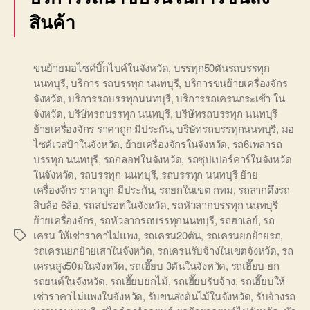
สินค้า
ขนย้ายมอไซค์บิ๊กไบค์ในจังหวัด
,
บรรทุก50ตันรถบรรทุก
นนทบุรี
,
บริการ รถบรรทุก นนทบุรี
,
บริการขนย้ายเครื่องจักร
จังหวัด
,
บริการรถบรรทุกนนทบุรี
,
บริการรถเครนกระเช้า ใน
จังหวัด
,
บริษัทรถบรรทุก นนทบุรี
,
บริษัทรถบรรทุก นนทบุรี
ย้ายเครื่องจักร ราคาถูก มีประกัน
,
บริษัทรถบรรทุกนนทบุรี
,
มอ
ไซค์เวสป้าในจังหวัด
,
ย้ายเครื่องจักรในจังหวัด
,
รถ6เพลารถ
บรรทุก นนทบุรี
,
รถกลอฟในจังหวัด
,
รถซุปเปอร์คาร์ในจังหวัด
ในจังหวัด
,
รถบรรทุก นนทบุรี
,
รถบรรทุก นนทบุรี ย้าย
เครื่องจักร ราคาถูก มีประกัน
,
รถยกในเขต กทม
,
รถลากดึงรถ
สิบล้อ 6ล้อ
,
รถสปรอทในจังหวัด
,
รถหัวลากบรรทุก นนทบุรี
ย้ายเครื่องจักร
,
รถหัวลากรถบรรทุกนนทบุรี
,
รถฮาเลย์
,
รถ
เครน ให้เช่าราคาไม่แพง
,
รถเครน20ตัน
,
รถเครนยกย้ายรถ
,
Tags
รถเครนยกย้ายเสาในจังหวัด
,
รถเครนรับจ้างในเขตจังหวัด
,
รถ
เครนสูง50มในจังหวัด
,
รถเฮี๊ยบ 3ตันในจังหวัด
,
รถเฮี๊ยบ ยก
รถยนต์ในจังหวัด
,
รถเฮี๊ยบยกไม้
,
รถเฮี๊ยบรับจ้าง
,
รถเฮี๊ยบให้
เช่าราคาไม่แพงในจังหวัด
,
รับขนส่งต้นไม้ในจังหวัด
,
รับจ้างรถ