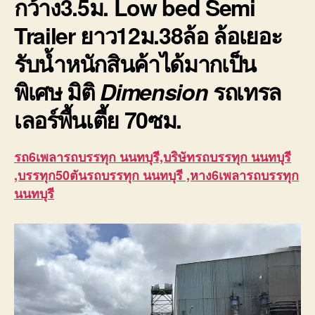
กว้าง3.5ม. Low bed Semi
Trailer ยาว12ม.38ล้อ ล้อเยอะ
รับน้ำหนักสินค้าได้มากเป็น
พิเศษ มิติ
Dimension
รถเทรล
เลอร์พื้นเตี้ย
70ซม.
รถ6เพลารถบรรทุก นนทบุรี,บริษัทรถบรรทุก นนทบุรี
,บรรทุก50ตันรถบรรทุก นนทบุรี ,หาง6เพลารถบรรทุก
นนทบุรี