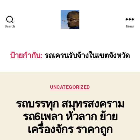
Search
Menu
บริการ
รถ
โลว์
เบท
ป้ายกำกับ:
รถเครนรับจ้างในเขตจังหวัด
เฉพาะ
กิจ
พิเศษ
ย้าย
Categories
เครื่องจักร
UNCATEGORIZED
ติดต่อ
รถบรรทุก สมุทรสงคราม
โทร
0818900005
รถ6เพลา หัวลาก ย้าย
เครื่องจักร ราคาถูก