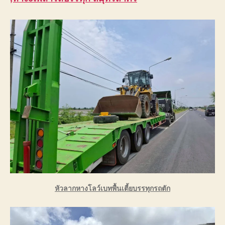
หัวลากหางโลว์เบทพื้นเตี้ยบรรทุกรถตัก