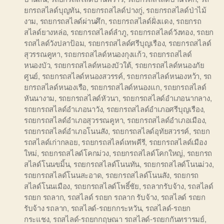
ยกรถสไลด์บุญทัน
,
รถยกรถสไลด์ปางกู่
,
รถยกรถสไลด์ป่าไม้
งาม
,
รถยกรถสไลด์ผ่านศึก
,
รถยกรถสไลด์ฝั่งแดง
,
รถยกรถ
สไลด์ยางหล่อ
,
รถยกรถสไลด์ลำภู
,
รถยกรถสไลด์วังทอง
,
รถยก
รถสไลด์วังปลาป้อม
,
รถยกรถสไลด์ศรีบุญเรือง
,
รถยกรถสไลด์
สุวรรณคูหา
,
รถยกรถสไลด์หนองกุงแก้ว
,
รถยกรถสไลด์
หนองบัว
,
รถยกรถสไลด์หนองบัวใต้
,
รถยกรถสไลด์หนองภัย
ศูนย์
,
รถยกรถสไลด์หนองสวรรค์
,
รถยกรถสไลด์หนองหว้า
,
รถ
ยกรถสไลด์หนองเรือ
,
รถยกรถสไลด์หนองแก
,
รถยกรถสไลด์
หันนางาม
,
รถยกรถสไลด์หัวนา
,
รถยกรถสไลด์อำเภอนากลาง
,
รถยกรถสไลด์อำเภอนาวัง
,
รถยกรถสไลด์อำเภอศรีบุญเรือง
,
รถยกรถสไลด์อำเภอสุวรรณคูหา
,
รถยกรถสไลด์อำเภอเมือง
,
รถยกรถสไลด์อำเภอโนนสัง
,
รถยกรถสไลด์อุทัยสวรรค์
,
รถยก
รถสไลด์เก่ากลอย
,
รถยกรถสไลด์เทพคีรี
,
รถยกรถสไลด์เมือง
ใหม่
,
รถยกรถสไลด์โคกม่วง
,
รถยกรถสไลด์โคกใหญ่
,
รถยกรถ
สไลด์โนนขมิ้น
,
รถยกรถสไลด์โนนทัน
,
รถยกรถสไลด์โนนม่วง
,
รถยกรถสไลด์โนนสะอาด
,
รถยกรถสไลด์โนนสัง
,
รถยกรถ
สไลด์โนนเมือง
,
รถยกรถสไลด์โพธิ์ชัย
,
รถลากรับจ้าง
,
รถสไลด์
รถยก รถลาก
,
รถสไลด์ รถยก รถลาก รับจ้าง
,
รถสไลด์ รถยก
รับจ้าง รถลาก
,
รถสไลด์-รถยกกระหวัน
,
รถสไลด์-รถยก
กระแชง
,
รถสไลด์-รถยกกฤษณา รถสไลด์-รถยกกันทรารมย์
,