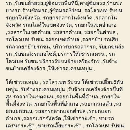
รถ ,รับขนย้ายรถ,อู่ซ้อมรถพื้นที่นี้,หาอู่ซ้มอรถ,ร้านปะ
ยางรถ.ร้านซ้อมรถ,อู่ซ้อมรถ24ชม, รถโลวเบท รับขน
รถยกในจังหวัด, รถยกรถลากในจังหวัด ,รถลากใน
จังหวัด รถสไลด์ในเขตจังหวัด, รถยกในเขตอำเภอ
,รถลากในเขตตำบล, รถลากตำบล, รถยกในตำบล ,
รถโลวเบท รับขน รถยกเขตตำบล ,รถยกย้ายรถเสีย,
รถลากยกย้ายรถชน, บริการยกรถลากรถ, รับยกขนส่ง
รถ ,รับขนส่งรถมอไซค์,บรการให้เช่ารถเครน , รถ
โลวเบท รับขน บริการรับขนย้ายเครื่องจักร ,รับจ้าง
ขนย้ายเครื่องจักร ,ให้เช่ารถเครนเทปูน ,
ให้เช่ารถเทปูน , รถโลวเบท รับขน ให้เช่ารถเฮี๊ยบ5ตัน
เทปูน ,รับจ้างรถเครนเทปูน ,รับจ้างยกเครื่องจักรขึ้นที่
สูง รถลากในเขตถนน ,รถยกในพื้นที่ตำบล ,รถยกใน
พื้นที่จังหวัด ,รถยกในพื้นที่อำเภอ ,รถยกถนนเส้น ,รถ
ยกแยกถนน, รถยกรถลากแยกตำบล ,รถยกแยก
อำเภอ ,รถยกแยกจังหวัด ,ให้เช่ากระเช้า, ชายรถ
เครนกระเช้า ,ขายรถเฮี๊ยบกระเช้า , รถโลวเบท รับขน