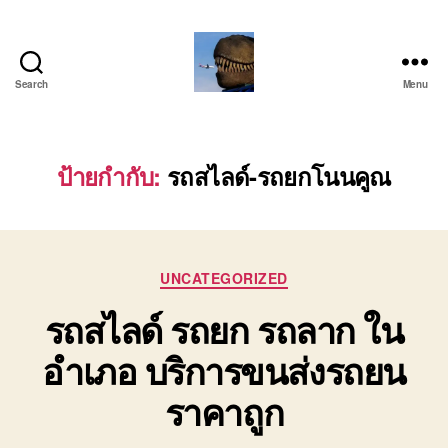
Search
Menu
บริการ
รถ
โลว์
เบท
ป้ายกำกับ:
รถสไลด์-รถยกโนนคูณ
เฉพาะ
กิจ
พิเศษ
ย้าย
Categories
เครื่องจักร
UNCATEGORIZED
ติดต่อ
รถสไลด์ รถยก รถลาก ใน
โทร
0818900005
อำเภอ บริการขนส่งรถยน
ราคาถูก