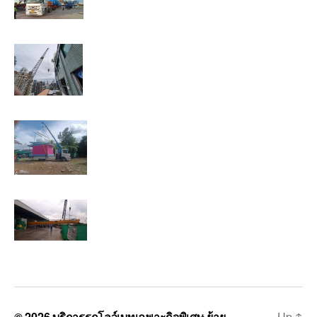
© 2026
บริการรถโลว์เบทเฉพาะกิจพิเศษ ย้าย
Up
↑