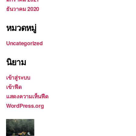
ธันวาคม 2020
หมวดหมู่
Uncategorized
นิยาม
เข้าสู่ระบบ
เข้าฟีด
แสดงความเห็นฟีด
WordPress.org