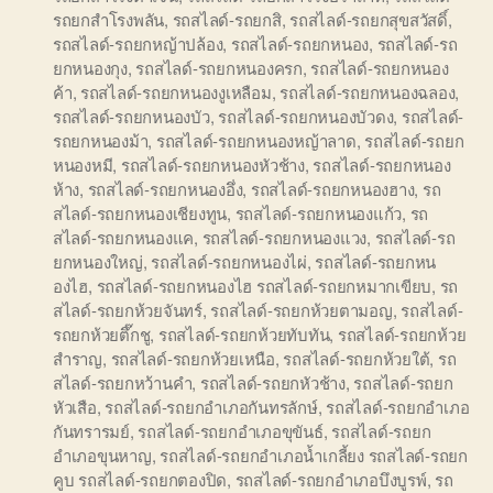
รถยกสำโรงพลัน
,
รถสไลด์-รถยกสิ
,
รถสไลด์-รถยกสุขสวัสดิ์
,
รถสไลด์-รถยกหญ้าปล้อง
,
รถสไลด์-รถยกหนอง
,
รถสไลด์-รถ
ยกหนองกุง
,
รถสไลด์-รถยกหนองครก
,
รถสไลด์-รถยกหนอง
ค้า
,
รถสไลด์-รถยกหนองงูเหลือม
,
รถสไลด์-รถยกหนองฉลอง
,
รถสไลด์-รถยกหนองบัว
,
รถสไลด์-รถยกหนองบัวดง
,
รถสไลด์-
รถยกหนองม้า
,
รถสไลด์-รถยกหนองหญ้าลาด
,
รถสไลด์-รถยก
หนองหมี
,
รถสไลด์-รถยกหนองหัวช้าง
,
รถสไลด์-รถยกหนอง
ห้าง
,
รถสไลด์-รถยกหนองอึ่ง
,
รถสไลด์-รถยกหนองฮาง
,
รถ
สไลด์-รถยกหนองเชียงทูน
,
รถสไลด์-รถยกหนองแก้ว
,
รถ
สไลด์-รถยกหนองแค
,
รถสไลด์-รถยกหนองแวง
,
รถสไลด์-รถ
ยกหนองใหญ่
,
รถสไลด์-รถยกหนองไผ่
,
รถสไลด์-รถยกหน
องไฮ
,
รถสไลด์-รถยกหนองไฮ รถสไลด์-รถยกหมากเขียบ
,
รถ
สไลด์-รถยกห้วยจันทร์
,
รถสไลด์-รถยกห้วยตามอญ
,
รถสไลด์-
รถยกห้วยตึ๊กชู
,
รถสไลด์-รถยกห้วยทับทัน
,
รถสไลด์-รถยกห้วย
สำราญ
,
รถสไลด์-รถยกห้วยเหนือ
,
รถสไลด์-รถยกห้วยใต้
,
รถ
สไลด์-รถยกหว้านคำ
,
รถสไลด์-รถยกหัวช้าง
,
รถสไลด์-รถยก
หัวเสือ
,
รถสไลด์-รถยกอำเภอกันทรลักษ์
,
รถสไลด์-รถยกอำเภอ
กันทรารมย์
,
รถสไลด์-รถยกอำเภอขุขันธ์
,
รถสไลด์-รถยก
อำเภอขุนหาญ
,
รถสไลด์-รถยกอำเภอน้ำเกลี้ยง รถสไลด์-รถยก
คูบ รถสไลด์-รถยกตองปิด
,
รถสไลด์-รถยกอำเภอบึงบูรพ์
,
รถ