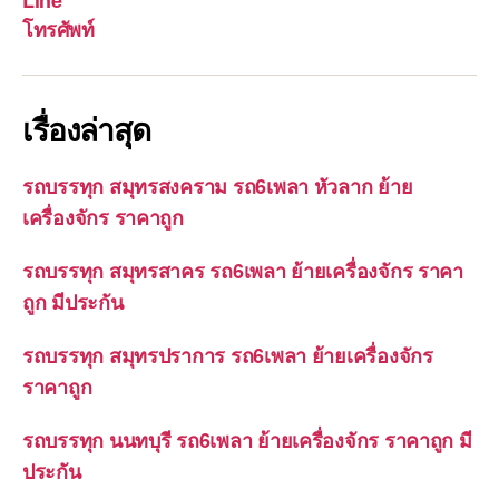
โทรศัพท์
เรื่องล่าสุด
รถบรรทุก สมุทรสงคราม รถ6เพลา หัวลาก ย้าย
เครื่องจักร ราคาถูก
รถบรรทุก สมุทรสาคร รถ6เพลา ย้ายเครื่องจักร ราคา
ถูก มีประกัน
รถบรรทุก สมุทรปราการ รถ6เพลา ย้ายเครื่องจักร
ราคาถูก
รถบรรทุก นนทบุรี รถ6เพลา ย้ายเครื่องจักร ราคาถูก มี
ประกัน