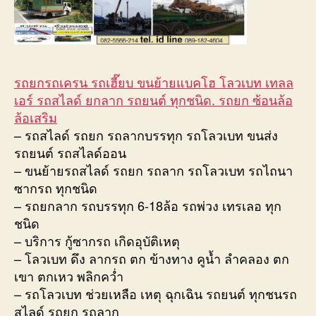
รถยกรถเครน รถเฮี๊ยบ ขนย้ายแบคโฮ โลวเบท เทลล
เอร์ รถสไลด์ ยกลาก รถยนต์ ทุกชนิด. รถยก ซ้อนล้อ
ล้อเสริม
– รถสไลด์ รถยก รถลากบรรทุก รถโลวเบท ขนส่ง
รถยนต์ รถสไลด์ออน
– ขนย้ายรถสไลด์ รถยก รถลาก รถโลวเบท รถไถนา
ซากรถ ทุกชนิด
– รถยกลาก รถบรรทุก 6-18ล้อ รถพ่วง เทรเลอ ทุก
ชนิด
– บริการ กู้ซากรถ เกิดอุบัติเหตุ
– โลวเบท ดึง ลากรถ ตก ข้างทาง คูน้ำ ลำคลอง ตก
เขา ตกเหว พลิกคว่ำ
– รถโลวเบท ช่วยเหลือ เหตุ ฉุกเฉิน รถยนต์ ทุกชนรถ
สไลด์ รถยก รถลาก