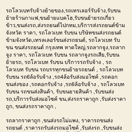
รถโลวเบทรับจ้างย้ายของ,รถเทรเลอร์รับจ้าง,รับขน
ย้ายร้านกาแฟ,ขนย้ายแบคโฮ,รับขนย้ายรถเกี่ยว
ข้าว,ขนส่งรถ,ส่งรถยนต์ไปกทม,บริการส่งรถยนต์ข้าม
จังหวัด ราคา, รถโลวเบท รับขน บริษัทขนส่งรถยนต์
ข้ามจังหวัด,เทรลเลอร์ขนส่งรถยนต์, รถโลวเบท รับ
ขน ขนส่งรถยนต์ กรุงเทพ หาดใหญ่,รถลากจูง,รถลาก
จูง ราคา, รถโลวเบท รับขน รถลากจูงรถเสีย,รับขน
ย้ายรถ, รถโลวเบท รับขน บริการรถรับจ้าง , รถ
โลวเบท รับขน รถบรรทุกขนย้ายรถยนต์ , รถโลวเบท
รับขน รถ6ล้อรับจ้าง ,รถ4ล้อรับส่งมอไซค์ ,รถคอก
ขนส่งของ ,รถคอกรับจ้าง ,รถ6ล้อรับจ้าง , รถโลวเบท
รับขน รถขนส่งสินค้า, รับขนยายสินค้า ,รับขนส่ง
รถ,บริการรับส่งมอไซค์ ขน,ส่งรถราคาถูก ,รับส่งราคา
ถูก, ขนส่งรถราคาถูก ,
รถลากราคาถูก ,ขนส่งรถไม่แพง, ราคารถขนส่ง
รถยนต์ ,ราคารถรับส่งรถมอไซค์ ,รับส่งรถ ,รับขนส่ง