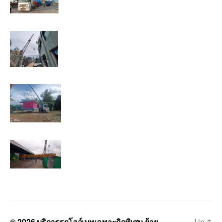
© 2026
บริการรถโลว์เบทเฉพาะกิจพิเศษ ย้าย
Up
↑