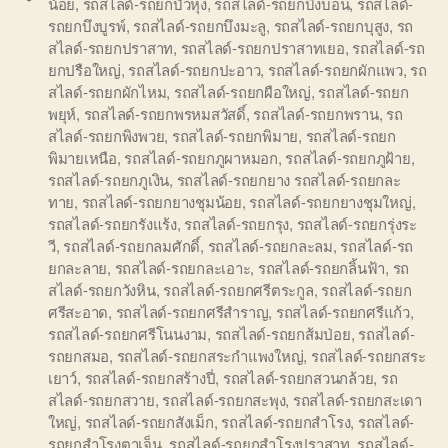
น้อย
,
รถสไลด์-รถยกบัวหุ่ง
,
รถสไลด์-รถยกบึงบอน
,
รถสไลด์-
รถยกบึงบูรพ์
,
รถสไลด์-รถยกบึงมะลู
,
รถสไลด์-รถยกบุสูง
,
รถ
สไลด์-รถยกปราสาท
,
รถสไลด์-รถยกปราสาทเยอ
,
รถสไลด์-รถ
ยกปรือใหญ่
,
รถสไลด์-รถยกปะอาว
,
รถสไลด์-รถยกผักแพว
,
รถ
สไลด์-รถยกผักไหม
,
รถสไลด์-รถยกผือใหญ่
,
รถสไลด์-รถยก
พยุห์
,
รถสไลด์-รถยกพรหมสวัสดิ์
,
รถสไลด์-รถยกพราน
,
รถ
สไลด์-รถยกพิงพวย
,
รถสไลด์-รถยกพิมาย
,
รถสไลด์-รถยก
พิมายเหนือ
,
รถสไลด์-รถยกภูผาหมอก
,
รถสไลด์-รถยกภูฝ้าย
,
รถสไลด์-รถยกภูเงิน
,
รถสไลด์-รถยกยาง รถสไลด์-รถยกละ
ทาย
,
รถสไลด์-รถยกยางชุมน้อย
,
รถสไลด์-รถยกยางชุมใหญ่
,
รถสไลด์-รถยกรังแร้ง
,
รถสไลด์-รถยกรุง
,
รถสไลด์-รถยกรุ่งระ
วี
,
รถสไลด์-รถยกลมศักดิ์
,
รถสไลด์-รถยกละลม
,
รถสไลด์-รถ
ยกละลาย
,
รถสไลด์-รถยกละเอาะ
,
รถสไลด์-รถยกลิ้นฟ้า
,
รถ
สไลด์-รถยกวังหิน
,
รถสไลด์-รถยกศรีตระกูล
,
รถสไลด์-รถยก
ศรีสะอาด
,
รถสไลด์-รถยกศรีสำราญ
,
รถสไลด์-รถยกศรีแก้ว
,
รถสไลด์-รถยกศรีโนนงาม
,
รถสไลด์-รถยกส้มป่อย
,
รถสไลด์-
รถยกสมอ
,
รถสไลด์-รถยกสระกำแพงใหญ่
,
รถสไลด์-รถยกสระ
เยาว์
,
รถสไลด์-รถยกสร้างปี่
,
รถสไลด์-รถยกสวนกล้วย
,
รถ
สไลด์-รถยกสวาย
,
รถสไลด์-รถยกสะพุง
,
รถสไลด์-รถยกสะเดา
ใหญ่
,
รถสไลด์-รถยกสังเม็ก
,
รถสไลด์-รถยกสำโรง
,
รถสไลด์-
รถยกสำโรงตาเจ็น
,
รถสไลด์-รถยกสำโรงปราสาท
,
รถสไลด์-