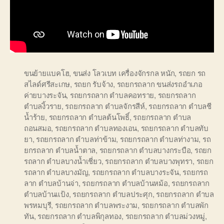
ขนย้ายแบคโฮ
,
ขนส่ง โลวเบท เครื่องจักรกล หนัก
,
รถยก รถ
สไลด์ศรีสะเกษ
,
รถยก รับจ้าง
,
รถยกรถลาก ขนส่งรถอำเภอ
ค่ายบางระจัน
,
รถยกรถลาก ตำบลคอทราย
,
รถยกรถลาก
ตำบลงิ้วราย
,
รถยกรถลาก ตำบลจักรสีห์
,
รถยกรถลาก ตำบลชี
น้ำร้าย
,
รถยกรถลาก ตำบลต้นโพธิ์
,
รถยกรถลาก ตำบล
ถอนสมอ
,
รถยกรถลาก ตำบลทองเอน
,
รถยกรถลาก ตำบลทับ
ยา
,
รถยกรถลาก ตำบลท่าข้าม
,
รถยกรถลาก ตำบลท่างาม
,
รถ
ยกรถลาก ตำบลน้ำตาล
,
รถยกรถลาก ตำบลบางกระบือ
,
รถยก
รถลาก ตำบลบางน้ำเชี่ยว
,
รถยกรถลาก ตำบลบางพุทรา
,
รถยก
รถลาก ตำบลบางมัญ
,
รถยกรถลาก ตำบลบางระจัน
,
รถยกรถ
ลาก ตำบลบ้านจ่า
,
รถยกรถลาก ตำบลบ้านหม้อ
,
รถยกรถลาก
ตำบลบ้านแป้ง
,
รถยกรถลาก ตำบลประศุก
,
รถยกรถลาก ตำบล
พรหมบุรี
,
รถยกรถลาก ตำบลพระงาม
,
รถยกรถลาก ตำบลพัก
ทัน
,
รถยกรถลาก ตำบลพิกุลทอง
,
รถยกรถลาก ตำบลม่วงหมู่
,