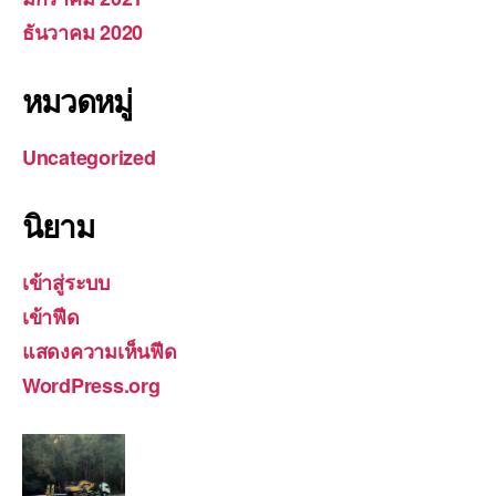
ธันวาคม 2020
หมวดหมู่
Uncategorized
นิยาม
เข้าสู่ระบบ
เข้าฟีด
แสดงความเห็นฟีด
WordPress.org