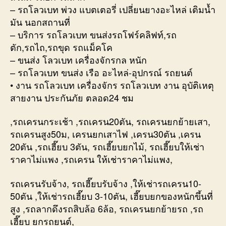
– รถโลวเบท พ่วง แบตเตอรี่ เปลี่ยนยางอะไหล่ เติมน้ำ
มัน นอกสถานที่
– บริการ รถโลวเบท ขนส่งรถโฟร์คลิฟท์,รถ
ตัก,รถไถ,รถขุด รถแม็คโค
– ขนส่ง โลวเบท เครื่องจักรกล หนัก
– รถโลวเบท ขนส่ง เรือ อะไหล่-อุปกรณ์ รถยนต์
• งาน รถโลวเบท เครื่องจักร รถโลวเบท งาน อุบัติเหตุ
สายงาน ประกันภัย ตลอด24 ชม
,รถเครนกระเช้า ,รถเครน20ตัน, รถเครนยกย้ายเสา,
รถเครนสูง50ม, เครนยกเสาไฟ ,เครน30ตัน ,เครน
20ตัน ,รถเฮี๊ยบ 3ตัน, รถเฮี๊ยบยกไม้, รถเฮี๊ยบให้เช่า
ราคาไม่แพง ,รถเครน ให้เช่าราคาไม่แพง,
รถเครนรับจ้าง, รถเฮี๊ยบรับจ้าง ,ให้เช่ารถเครน10-
50ตัน ,ให้เช่ารถเฮี๊ยบ 3-10ตัน, เฮี๊ยบยกของหนักขึ้นที่
สูง ,รถลากดึงรถสิบล้อ 6ล้อ, รถเครนยกย้ายรถ ,รถ
เฮี๊ยบ ยกรถยนต์,