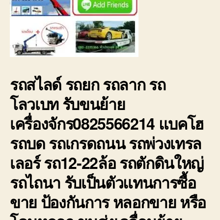
รถสไลด์ รถยก รถลาก รถ
โลวเบท รับขนย้าย
เครื่องจักร0825566214 แบคโฮ
รถบด รถเกรดถนน รถพ่วงเทรล
เลอร์ รถ12-22ล้อ รถตักดินใหญ่
รถไถนา รับเป็นตัวแทนการซื้อ
ขาย ป้องกันการ หลอกขาย หรือ