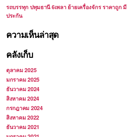
รถบรรทุก ปทุมธานี 6เพลา ย้ายเครื่องจักร ราคาถูก มี
ประกัน
ความเห็นล่าสุด
คลังเก็บ
ตุลาคม 2025
มกราคม 2025
ธันวาคม 2024
สิงหาคม 2024
กรกฎาคม 2024
สิงหาคม 2022
ธันวาคม 2021
มกราคม 2021