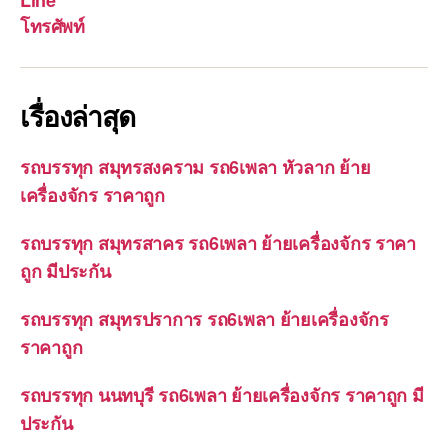
โทรศัพท์
เรื่องล่าสุด
รถบรรทุก สมุทรสงคราม รถ6เพลา หัวลาก ย้าย
เครื่องจักร ราคาถูก
รถบรรทุก สมุทรสาคร รถ6เพลา ย้ายเครื่องจักร ราคา
ถูก มีประกัน
รถบรรทุก สมุทรปราการ รถ6เพลา ย้ายเครื่องจักร
ราคาถูก
รถบรรทุก นนทบุรี รถ6เพลา ย้ายเครื่องจักร ราคาถูก มี
ประกัน