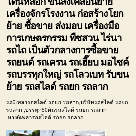
โดนหลอก ขนส่งเคลื่อนย้าย
เครื่องจักรโรงงาน ก่อสร้างโยก
ย้าย ซื้อขาย ส่งมอบ เครื่องมือ
การเกษตรกรรม พืชสวน ไร่นา
รถไถ เป็นตัวกลางการซื้อขาย
รถยนต์ รถเครน รถเฮี๊ยบ มอไซค์
รถบรรทุกใหญ่ รถโลวเบท รับขน
ย้าย รถสไลด์ รถยก รถลาก
รถ6เพลารถสไลด์ รถยก รถลาก,บริษัทรถสไลด์ รถยก
รถลาก ,บรรทุก50ตันรถสไลด์ รถยก รถลาก
,หาง6เพลารถสไลด์ รถยก รถลาก