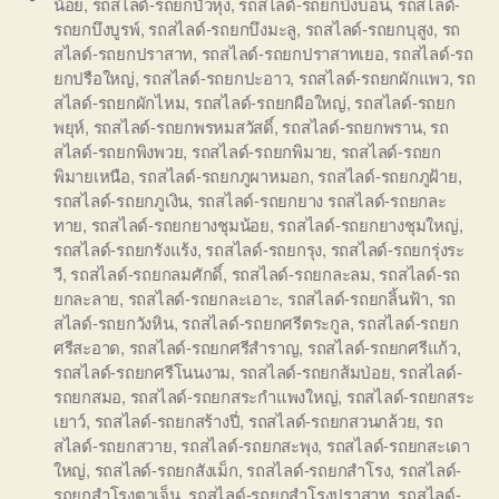
น้อย
,
รถสไลด์-รถยกบัวหุ่ง
,
รถสไลด์-รถยกบึงบอน
,
รถสไลด์-
รถยกบึงบูรพ์
,
รถสไลด์-รถยกบึงมะลู
,
รถสไลด์-รถยกบุสูง
,
รถ
สไลด์-รถยกปราสาท
,
รถสไลด์-รถยกปราสาทเยอ
,
รถสไลด์-รถ
ยกปรือใหญ่
,
รถสไลด์-รถยกปะอาว
,
รถสไลด์-รถยกผักแพว
,
รถ
สไลด์-รถยกผักไหม
,
รถสไลด์-รถยกผือใหญ่
,
รถสไลด์-รถยก
พยุห์
,
รถสไลด์-รถยกพรหมสวัสดิ์
,
รถสไลด์-รถยกพราน
,
รถ
สไลด์-รถยกพิงพวย
,
รถสไลด์-รถยกพิมาย
,
รถสไลด์-รถยก
พิมายเหนือ
,
รถสไลด์-รถยกภูผาหมอก
,
รถสไลด์-รถยกภูฝ้าย
,
รถสไลด์-รถยกภูเงิน
,
รถสไลด์-รถยกยาง รถสไลด์-รถยกละ
ทาย
,
รถสไลด์-รถยกยางชุมน้อย
,
รถสไลด์-รถยกยางชุมใหญ่
,
รถสไลด์-รถยกรังแร้ง
,
รถสไลด์-รถยกรุง
,
รถสไลด์-รถยกรุ่งระ
วี
,
รถสไลด์-รถยกลมศักดิ์
,
รถสไลด์-รถยกละลม
,
รถสไลด์-รถ
ยกละลาย
,
รถสไลด์-รถยกละเอาะ
,
รถสไลด์-รถยกลิ้นฟ้า
,
รถ
สไลด์-รถยกวังหิน
,
รถสไลด์-รถยกศรีตระกูล
,
รถสไลด์-รถยก
ศรีสะอาด
,
รถสไลด์-รถยกศรีสำราญ
,
รถสไลด์-รถยกศรีแก้ว
,
รถสไลด์-รถยกศรีโนนงาม
,
รถสไลด์-รถยกส้มป่อย
,
รถสไลด์-
รถยกสมอ
,
รถสไลด์-รถยกสระกำแพงใหญ่
,
รถสไลด์-รถยกสระ
เยาว์
,
รถสไลด์-รถยกสร้างปี่
,
รถสไลด์-รถยกสวนกล้วย
,
รถ
สไลด์-รถยกสวาย
,
รถสไลด์-รถยกสะพุง
,
รถสไลด์-รถยกสะเดา
ใหญ่
,
รถสไลด์-รถยกสังเม็ก
,
รถสไลด์-รถยกสำโรง
,
รถสไลด์-
รถยกสำโรงตาเจ็น
,
รถสไลด์-รถยกสำโรงปราสาท
,
รถสไลด์-