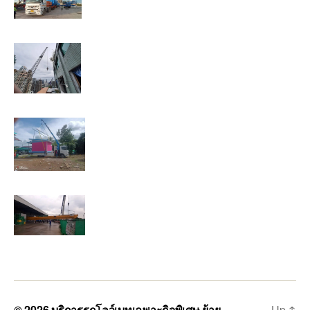
© 2026
บริการรถโลว์เบทเฉพาะกิจพิเศษ ย้าย
Up
↑