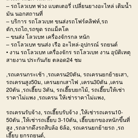
– รถโลวเบท พ่วง แบตเตอรี่ เปลี่ยนยางอะไหล่ เติมน้ำ
มัน นอกสถานที่
– บริการ รถโลวเบท ขนส่งรถโฟร์คลิฟท์,รถ
ตัก,รถไถ,รถขุด รถแม็คโค
– ขนส่ง โลวเบท เครื่องจักรกล หนัก
– รถโลวเบท ขนส่ง เรือ อะไหล่-อุปกรณ์ รถยนต์
• งาน รถโลวเบท เครื่องจักร รถโลวเบท งาน อุบัติเหตุ
สายงาน ประกันภัย ตลอด24 ชม
,รถเครนกระเช้า ,รถเครน20ตัน, รถเครนยกย้ายเสา,
รถเครนสูง50ม, เครนยกเสาไฟ ,เครน30ตัน ,เครน
20ตัน ,รถเฮี๊ยบ 3ตัน, รถเฮี๊ยบยกไม้, รถเฮี๊ยบให้เช่า
ราคาไม่แพง ,รถเครน ให้เช่าราคาไม่แพง,
รถเครนรับจ้าง, รถเฮี๊ยบรับจ้าง ,ให้เช่ารถเครน10-
50ตัน ,ให้เช่ารถเฮี๊ยบ 3-10ตัน, เฮี๊ยบยกของหนักขึ้นที่
สูง ,รถลากดึงรถสิบล้อ 6ล้อ, รถเครนยกย้ายรถ ,รถ
เฮี๊ยบ ยกรถยนต์,