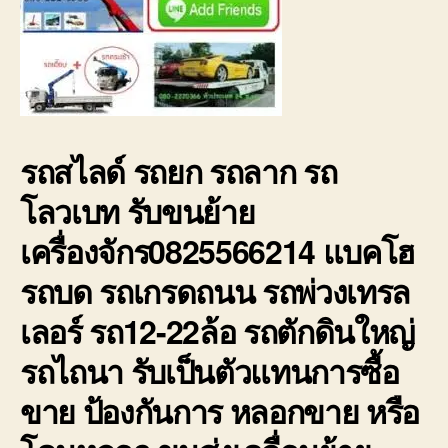
รถสไลด์ รถยก รถลาก รถ
โลวเบท รับขนย้าย
เครื่องจักร0825566214 แบคโฮ
รถบด รถเกรดถนน รถพ่วงเทรล
เลอร์ รถ12-22ล้อ รถตักดินใหญ่
รถไถนา รับเป็นตัวแทนการซื้อ
ขาย ป้องกันการ หลอกขาย หรือ