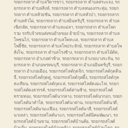
รถยกรถลาก ตำบลวิหารขาว
,
รถยกรถลาก ตำบลสระแจง
,
รถ
ยกรถลาก ตำบลสิงห์
,
รถยกรถลาก ตำบลหนองกระทุ่ม
,
รถยก
รถลาก ตำบลห้วยชัน
,
รถยกรถลาก ตำบลหัวป่า
,
รถยกรถลาก
ตำบลหัวไผ่
,
รถยกรถลาก ตำบลอินทร์บุรี
,
รถยกรถลาก ตำบล
เชิงกลัด
,
รถยกรถลาก ตำบลแม่ลา
,
รถยกรถลาก ตำบลโพก
รวม รถรับจ้างขนส่งขนย้ายของ ย้ายบ้าน
,
รถยกรถลาก ตำบล
โพชนไก่
,
รถยกรถลาก ตำบลโพทะเล
,
รถยกรถลาก ตำบล
โพธิ์ชัย
,
รถยกรถลาก ตำบลโพประจักษ์
,
รถยกรถลาก ตำบลโพ
สังโฆ
,
รถยกรถลาก ตำบลโรงช้าง
,
รถยกรถลาก ตำบลไม้ดัด
,
รถยกรถลาก อำเภอท่าช้าง
,
รถยกรถลาก อำเภอบางระจัน
,
รถ
ยกรถลาก อำเภอพรหมบุรี
,
รถยกรถลาก อำเภออินทร์บุรี
,
รถยก
รถลาก อำเภอเมือง
,
รถยกรถสไลด์กุดจิก
,
รถยกรถสไลด์กุดดิน
จี่
,
รถยกรถสไลด์กุดดู่
,
รถยกรถสไลด์กุดผึ้ง
,
รถยกรถสไลด์กุด
สะเทียน
,
รถยกรถสไลด์กุดแห่
,
รถยกรถสไลด์ดงมะไฟ
,
รถยก
รถสไลด์ดงสวรรค์
,
รถยกรถสไลด์ด่านช้าง
,
รถยกรถสไลด์
ทรายทอง
,
รถยกรถสไลด์นากลาง
,
รถยกรถสไลด์นากอก
,
รถยก
รถสไลด์นาคำไฮ
,
รถยกรถสไลด์นาด่าน
,
รถยกรถสไลด์นาดี
,
รถยกรถสไลด์นามะเฟือง
,
รถยกรถสไลด์นาสี
,
รถยกรถสไลด์
นาเหล่า
,
รถยกรถสไลด์นาแก
,
รถยกรถสไลด์นิคมพัฒนา
,
รถ
ยกรถสไลด์บ้านขาม
,
รถยกรถสไลด์บ้านค้อ
,
รถยกรถสไลด์
บ้านถิ่น
,
รถยกรถสไลด์บ้านพร้าว
,
รถยกรถสไลด์บ้านโคก
,
รถ