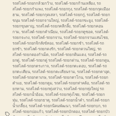
รถสไลด์-รถยกกล้วยกว้าง
,
รถสไลด์-รถยกก้านเหลือง
,
รถ
สไลด์-รถยกกำแพง
,
รถสไลด์-รถยกกุง
,
รถสไลด์-รถยกกุดเมือง
ฮาม
,
รถสไลด์-รถยกกุดเสลา
,
รถสไลด์-รถยกกู่
,
รถสไลด์-รถยก
ขนุน รถสไลด์-รถยกจานใหญ่
,
รถสไลด์-รถยกขะยูง
,
รถสไลด์-
รถยกขุนหาญ
,
รถสไลด์-รถยกคลีกลิ้ง
,
รถสไลด์-รถยกคอน
กาม
,
รถสไลด์-รถยกคำเนียม
,
รถสไลด์-รถยกคูซอด
,
รถสไลด์-
รถยกจะกง
,
รถสไลด์-รถยกจาน
,
รถสไลด์-รถยกจานแสนไชย
,
รถสไลด์-รถยกจิกสังข์ทอง
,
รถสไลด์-รถยกชำ
,
รถสไลด์-รถ
ยกซำ
,
รถสไลด์-รถยกดงรัก
,
รถสไลด์-รถยกดวนใหญ่
,
รถ
สไลด์-รถยกดองกำเม็ด
,
รถสไลด์-รถยกดินแดง
,
รถสไลด์-รถ
ยกดู่
,
รถสไลด์-รถยกดู่ รถสไลด์-รถยกด่าน
,
รถสไลด์-รถยกดูน
,
รถสไลด์-รถยกตระกาจ
,
รถสไลด์-รถยกตะดอบ
,
รถสไลด์-รถ
ยกตะเคียน
,
รถสไลด์-รถยกตะเคียนราม
,
รถสไลด์-รถยกตาอุด
,
รถสไลด์-รถยกตาเกษ
,
รถสไลด์-รถยกตาโกน
,
รถสไลด์-รถยก
ตำแย
,
รถสไลด์-รถยกตูม
,
รถสไลด์-รถยกท่าคล้อ
,
รถสไลด์-รถ
ยกทาม
,
รถสไลด์-รถยกทุ่งสว่าง
,
รถสไลด์-รถยกทุ่งใหญ่ รถ
สไลด์-รถยกน้ำอ้อม
,
รถสไลด์-รถยกทุ่งไชย
,
รถสไลด์-รถยก
ทุ่ม
,
รถสไลด์-รถยกธาตุ
,
รถสไลด์-รถยกน้ำคำ
,
รถสไลด์-รถยก
น้ำเกลี้ยง
,
รถสไลด์-รถยกนิคมพัฒนา
,
รถสไลด์-รถยกบก
,
รถ
สไลด์-รถยกบ่อแก้ว
,
รถสไลด์-รถยกบักดอง
,
รถสไลด์-รถยกบัว
Tags