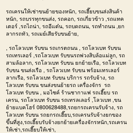
รถเครนให้เช่าขนย้ายของหนัก, รถเฮี๊ยบขนส่งสินค้า
หนัก, รถบรรทุกขนส่ง, รถคอก, รถเกี่ยวข้าว ,รถแทค
เตอร์ ,รถไถน่า, รถอีแต๋น, รถบดถนน, รถทำถนน ,ยก
ลากรถทัว, รถเมย์เสียรับขนย้าย,
, รถโลวเบท รับขน รถเกรตถนน , รถโลวเบท รับขน
รถเทรเลอร์ ,รถโลวเบท รับขนรถพ่วงสิบล้อแม่ลูก, รถ
สามล้อลาก, รถโลวเบท รับขน ยกย้ายเรือ, รถโลวเบท
รับขน ขนส่งเรือ , รถโลวเบท รับขน พร้อมเทรเลอร์
ลากเรือ, รถโลวเบท รับขน บริการ รถรับจ้าง, รถ
โลวเบท รับขน ขนส่งขนย้ายรถ เครื่องจักร รถ
โลวเบท รับขน , มอไซค์ ร้านชากาแฟ รถเฮี๊ยบ รถ
เครน, รถโลวเบท รับขน รถเทรลเลอร์ ,โลวเบท ,ขน
ย้ายแบคโฮร์ 0800628488,รถยกรถเครนรับจ้าง, รถ
โลวเบท รับขน รถยกรถเฮี๊ยบ,รถเครนรับจ้างยกของ
ขึ้นที่สูง,รถเฮี๊ยบรับจ้างยกย้ายเครื่องจักรหนัก,รถเครน
ให้เช่า,รถเฮี๊ยบให้เช่า,