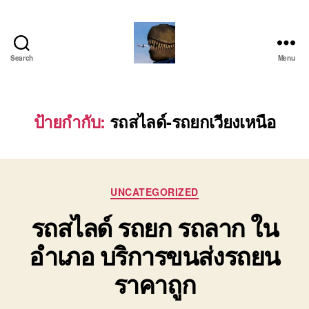
Search
Menu
บริการ
รถ
โลว์
เบท
ป้ายกำกับ:
รถสไลด์-รถยกเวียงเหนือ
เฉพาะ
กิจ
พิเศษ
ย้าย
Categories
เครื่องจักร
UNCATEGORIZED
ติดต่อ
รถสไลด์ รถยก รถลาก ใน
โทร
0818900005
อำเภอ บริการขนส่งรถยน
ราคาถูก