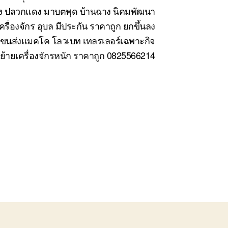
ลง ปลวกแดง มาบตพุด บ้านฉาง นิคมพัฒนา
ครื่องจักร อุบล มีประกัน ราคาถูก ยกขึ้นลง
รถขนส่งแมคโค โลวเบท เทลรเลอร์เฉพาะกิจ
ายเครื่องจักรหนัก ราคาถูก 0825566214