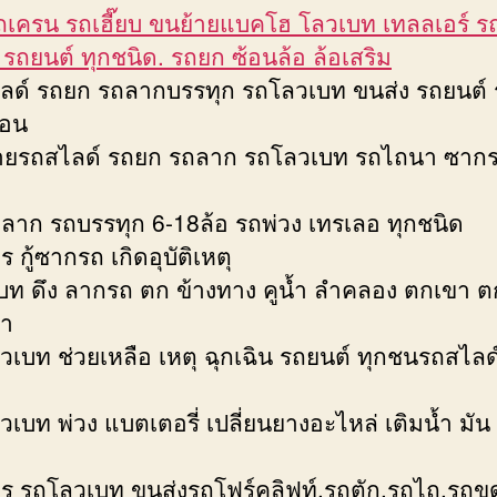
เครน รถเฮี๊ยบ ขนย้ายแบคโฮ โลวเบท เทลลเอร์ ร
รถยนต์ ทุกชนิด. รถยก ซ้อนล้อ ล้อเสริม
ลด์ รถยก รถลากบรรทุก รถโลวเบท ขนส่ง รถยนต์
ออน
ายรถสไลด์ รถยก รถลาก รถโลวเบท รถไถนา ซากร
ลาก รถบรรทุก 6-18ล้อ รถพ่วง เทรเลอ ทุกชนิด
ร กู้ซากรถ เกิดอุบัติเหตุ
บท ดึง ลากรถ ตก ข้างทาง คูน้ำ ลำคลอง ตกเขา 
่ำ
วเบท ช่วยเหลือ เหตุ ฉุกเฉิน รถยนต์ ทุกชนรถสไลด
วเบท พ่วง แบตเตอรี่ เปลี่ยนยางอะไหล่ เติมน้ำ มั
าร รถโลวเบท ขนส่งรถโฟร์คลิฟท์,รถตัก,รถไถ,รถขุ