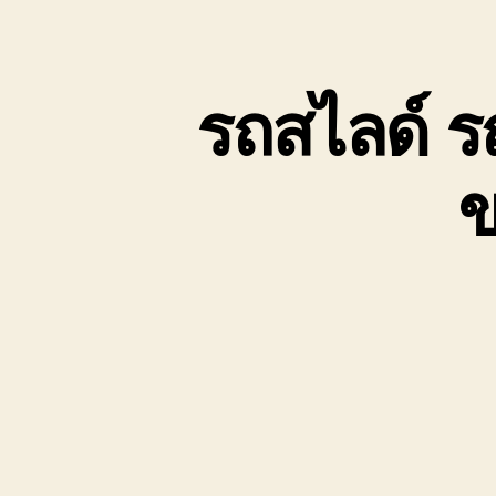
รถสไลด์ ร
ข