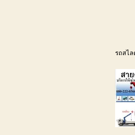
รถสไลด