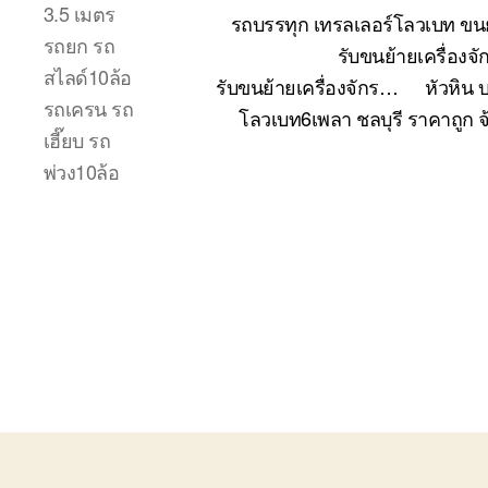
3.5 เมตร
รถบรรทุก เทรลเลอร์โลวเบท ขนย
รถยก รถ
รับขนย้ายเครื่องจ
สไลด์10ล้อ
รับขนย้ายเครื่องจักร…
หัวหิน 
รถเครน รถ
โลวเบท6เพลา ชลบุรี ราคาถูก จ
เฮี๊ยบ รถ
พ่วง10ล้อ