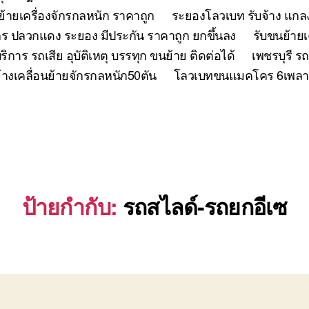
้ายเครื่องจักรกลหนัก ราคาถูก
ระยองโลวเบท รับจ้าง แก
ักร ปลวกแดง ระยอง มีประกัน ราคาถูก ยกขึ้นลง
รับขนย้ายเ
บริการ รถเสีย อุบัติเหตุ บรรทุก ขนย้าย ติดต่อได้
เพชรบุรี 
้างเคลื่อนย้ายจักรกลหนัก50ตัน
โลวเบทขนแมคโคร 6เพลาย้
ป้ายกำกับ:
รถสไลด์-รถยกอีเซ