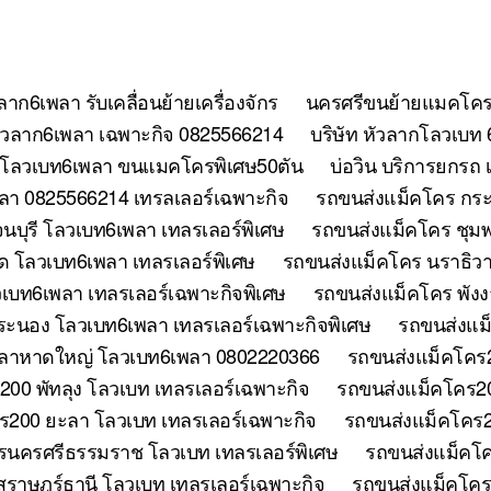
าก6เพลา รับเคลื่อนย้ายเครื่องจักร
นครศรีขนย้ายแมคโคร 
หัวลาก6เพลา เฉพาะกิจ 0825566214
บริษัท หัวลากโลวเบท
ากโลวเบท6เพลา ขนแมคโครพิเศษ50ตัน
บ่อวิน บริการยกรถ 
า 0825566214 เทรลเลอร์เฉพาะกิจ
รถขนส่งแม็คโคร กระบ
บุรี โลวเบท6เพลา เทลรเลอร์พิเศษ
รถขนส่งแม็คโคร ชุมพ
ด โลวเบท6เพลา เทลรเลอร์พิเศษ
รถขนส่งแม็คโคร นราธิวา
วเบท6เพลา เทลรเลอร์เฉพาะกิจพิเศษ
รถขนส่งแม็คโคร พังง
ระนอง โลวเบท6เพลา เทลรเลอร์เฉพาะกิจพิเศษ
รถขนส่งแม็
ลาหาดใหญ่ โลวเบท6เพลา 0802220366
รถขนส่งแม็คโคร2
00 พัทลุง โลวเบท เทลรเลอร์เฉพาะกิจ
รถขนส่งแม็คโคร200
ร200 ยะลา โลวเบท เทลรเลอร์เฉพาะกิจ
รถขนส่งแม็คโคร2
รนครศรีธรรมราช โลวเบท เทลรเลอร์พิเศษ
รถขนส่งแม็คโค
ุราษฎร์ธานี โลวเบท เทลรเลอร์เฉพาะกิจ
รถขนส่งแม็คโครเ