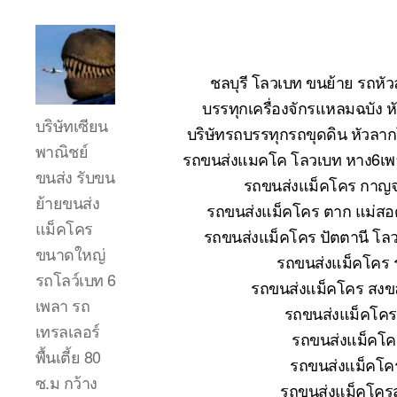
ชลบุรี โลวเบท ขนย้าย รถหัวล
บรรทุกเครื่องจักรแหลมฉบัง 
บริการ
บริษัทเซียน
รถ
บริษัทรถบรรทุกรถขุดดิน หัวล
พาณิชย์
โลว์
รถขนส่งแมคโค โลวเบท หาง6เพล
เบท
ขนส่ง รับขน
รถขนส่งแม็คโคร กาญจน
เฉพาะ
ย้ายขนส่ง
รถขนส่งแม็คโคร ตาก แม่สอ
กิจ
แม็คโคร
พิเศษ
รถขนส่งแม็คโคร ปัตตานี โล
ย้าย
ขนาดใหญ่
รถขนส่งแม็คโคร 
เครื่องจักร
รถโลว์เบท 6
รถขนส่งแม็คโคร สงข
ติดต่อ
เพลา รถ
โทร
รถขนส่งแม็คโคร2
0818900005
เทรลเลอร์
รถขนส่งแม็คโค
พื้นเตี้ย 80
รถขนส่งแม็คโค
ซ.ม กว้าง
รถขนส่งแม็คโครส