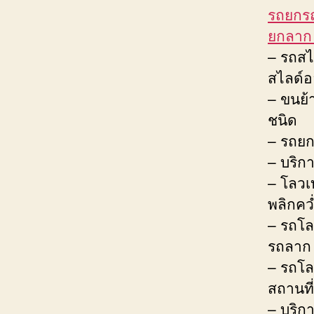
รถยกรถ
ยกลาก 
– รถสไ
สไลด์
– ขนย้
ชนิด
– รถยก
– บริกา
– โลวเ
พลิกคว
– รถโล
รถลาก
– รถโล
สถานที่
– บริก