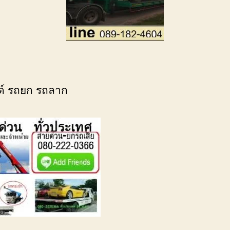
บ
ข
ส่
ร
ร
ถู
์ รถยก รถลาก