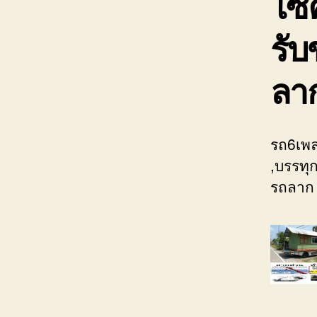
ไซ
รับ
ลา
รถ6เพล
,บรรทุ
รถลาก