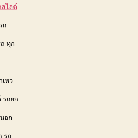
ถสไลด์
 รถ
ถ ทุก
ตกเหว
์ รถยก
น นอก
ด รถ