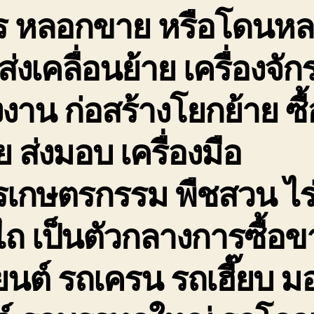
ร หลอกขาย หรือโดนห
่งเคลื่อนย้าย เครื่องจัก
งาน ก่อสร้างโยกย้าย ซื้
 ส่งมอบ เครื่องมือ
รเกษตรกรรม พืชสวน ไร
ถ เป็นตัวกลางการซื้อข
นต์ รถเครน รถเฮี๊ยบ ม