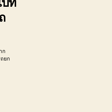
เบท
ถ
ลาก
รถยก