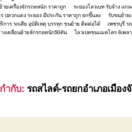
้ายเครื่องจักรกลหนัก ราคาถูก
ระยองโลวเบท รับจ้าง แก
ักร ปลวกแดง ระยอง มีประกัน ราคาถูก ยกขึ้นลง
รับขนย้ายเ
บริการ รถเสีย อุบัติเหตุ บรรทุก ขนย้าย ติดต่อได้
เพชรบุรี 
้างเคลื่อนย้ายจักรกลหนัก50ตัน
โลวเบทขนแมคโคร 6เพลาย้
กำกับ:
รถสไลด์-รถยกอำเภอเมืองจั