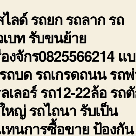
สไลด์ รถยก รถลาก รถ
เบท รับขนย้าย
ื่องจักร0825566214 แ
 รถบด รถเกรดถนน รถพ่
ลเลอร์ รถ12-22ล้อ รถต
ใหญ่ รถไถนา รับเป็น
แทนการซื้อขาย ป้องกัน