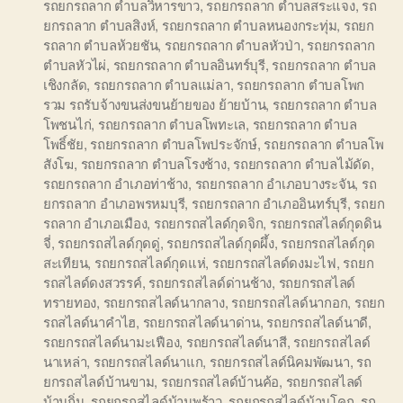
รถยกรถลาก ตำบลวิหารขาว
,
รถยกรถลาก ตำบลสระแจง
,
รถ
ยกรถลาก ตำบลสิงห์
,
รถยกรถลาก ตำบลหนองกระทุ่ม
,
รถยก
รถลาก ตำบลห้วยชัน
,
รถยกรถลาก ตำบลหัวป่า
,
รถยกรถลาก
ตำบลหัวไผ่
,
รถยกรถลาก ตำบลอินทร์บุรี
,
รถยกรถลาก ตำบล
เชิงกลัด
,
รถยกรถลาก ตำบลแม่ลา
,
รถยกรถลาก ตำบลโพก
รวม รถรับจ้างขนส่งขนย้ายของ ย้ายบ้าน
,
รถยกรถลาก ตำบล
โพชนไก่
,
รถยกรถลาก ตำบลโพทะเล
,
รถยกรถลาก ตำบล
โพธิ์ชัย
,
รถยกรถลาก ตำบลโพประจักษ์
,
รถยกรถลาก ตำบลโพ
สังโฆ
,
รถยกรถลาก ตำบลโรงช้าง
,
รถยกรถลาก ตำบลไม้ดัด
,
รถยกรถลาก อำเภอท่าช้าง
,
รถยกรถลาก อำเภอบางระจัน
,
รถ
ยกรถลาก อำเภอพรหมบุรี
,
รถยกรถลาก อำเภออินทร์บุรี
,
รถยก
รถลาก อำเภอเมือง
,
รถยกรถสไลด์กุดจิก
,
รถยกรถสไลด์กุดดิน
จี่
,
รถยกรถสไลด์กุดดู่
,
รถยกรถสไลด์กุดผึ้ง
,
รถยกรถสไลด์กุด
สะเทียน
,
รถยกรถสไลด์กุดแห่
,
รถยกรถสไลด์ดงมะไฟ
,
รถยก
รถสไลด์ดงสวรรค์
,
รถยกรถสไลด์ด่านช้าง
,
รถยกรถสไลด์
ทรายทอง
,
รถยกรถสไลด์นากลาง
,
รถยกรถสไลด์นากอก
,
รถยก
รถสไลด์นาคำไฮ
,
รถยกรถสไลด์นาด่าน
,
รถยกรถสไลด์นาดี
,
รถยกรถสไลด์นามะเฟือง
,
รถยกรถสไลด์นาสี
,
รถยกรถสไลด์
นาเหล่า
,
รถยกรถสไลด์นาแก
,
รถยกรถสไลด์นิคมพัฒนา
,
รถ
ยกรถสไลด์บ้านขาม
,
รถยกรถสไลด์บ้านค้อ
,
รถยกรถสไลด์
บ้านถิ่น
,
รถยกรถสไลด์บ้านพร้าว
,
รถยกรถสไลด์บ้านโคก
,
รถ