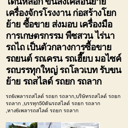
โดนหลอก ขนส่งเคลื่อนย้าย
เครื่องจักรโรงงาน ก่อสร้างโยก
ย้าย ซื้อขาย ส่งมอบ เครื่องมือ
การเกษตรกรรม พืชสวน ไร่นา
รถไถ เป็นตัวกลางการซื้อขาย
รถยนต์ รถเครน รถเฮี๊ยบ มอไซค์
รถบรรทุกใหญ่ รถโลวเบท รับขน
ย้าย รถสไลด์ รถยก รถลาก
รถ6เพลารถสไลด์ รถยก รถลาก,บริษัทรถสไลด์ รถยก
รถลาก ,บรรทุก50ตันรถสไลด์ รถยก รถลาก
,หาง6เพลารถสไลด์ รถยก รถลาก