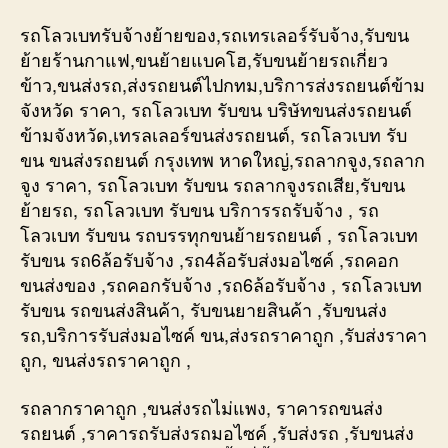
รถโลวเบทรับจ้างย้ายของ,รถเทรเลอร์รับจ้าง,รับขน
ย้ายร้านกาแฟ,ขนย้ายแบคโฮ,รับขนย้ายรถเกี่ยว
ข้าว,ขนส่งรถ,ส่งรถยนต์ไปกทม,บริการส่งรถยนต์ข้าม
จังหวัด ราคา, รถโลวเบท รับขน บริษัทขนส่งรถยนต์
ข้ามจังหวัด,เทรลเลอร์ขนส่งรถยนต์, รถโลวเบท รับ
ขน ขนส่งรถยนต์ กรุงเทพ หาดใหญ่,รถลากจูง,รถลาก
จูง ราคา, รถโลวเบท รับขน รถลากจูงรถเสีย,รับขน
ย้ายรถ, รถโลวเบท รับขน บริการรถรับจ้าง , รถ
โลวเบท รับขน รถบรรทุกขนย้ายรถยนต์ , รถโลวเบท
รับขน รถ6ล้อรับจ้าง ,รถ4ล้อรับส่งมอไซค์ ,รถคอก
ขนส่งของ ,รถคอกรับจ้าง ,รถ6ล้อรับจ้าง , รถโลวเบท
รับขน รถขนส่งสินค้า, รับขนยายสินค้า ,รับขนส่ง
รถ,บริการรับส่งมอไซค์ ขน,ส่งรถราคาถูก ,รับส่งราคา
ถูก, ขนส่งรถราคาถูก ,
รถลากราคาถูก ,ขนส่งรถไม่แพง, ราคารถขนส่ง
รถยนต์ ,ราคารถรับส่งรถมอไซค์ ,รับส่งรถ ,รับขนส่ง