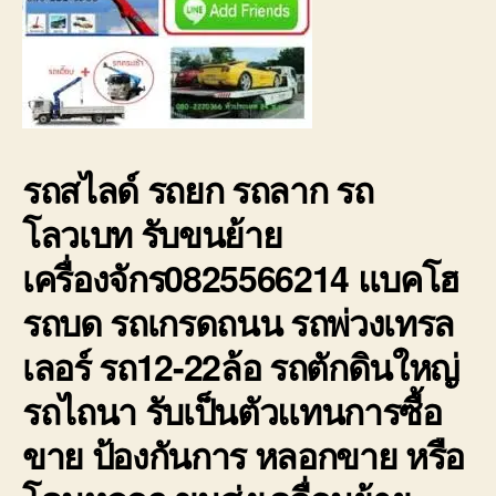
รถสไลด์ รถยก รถลาก รถ
โลวเบท รับขนย้าย
เครื่องจักร0825566214 แบคโฮ
รถบด รถเกรดถนน รถพ่วงเทรล
เลอร์ รถ12-22ล้อ รถตักดินใหญ่
รถไถนา รับเป็นตัวแทนการซื้อ
ขาย ป้องกันการ หลอกขาย หรือ