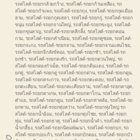
รถสไลด์-รถยกกล้วยกว้าง
,
รถสไลด์-รถยกก้านเหลือง
,
รถ
สไลด์-รถยกกำแพง
,
รถสไลด์-รถยกกุง
,
รถสไลด์-รถยกกุดเมือง
ฮาม
,
รถสไลด์-รถยกกุดเสลา
,
รถสไลด์-รถยกกู่
,
รถสไลด์-รถยก
ขนุน รถสไลด์-รถยกจานใหญ่
,
รถสไลด์-รถยกขะยูง
,
รถสไลด์-
รถยกขุนหาญ
,
รถสไลด์-รถยกคลีกลิ้ง
,
รถสไลด์-รถยกคอน
กาม
,
รถสไลด์-รถยกคำเนียม
,
รถสไลด์-รถยกคูซอด
,
รถสไลด์-
รถยกจะกง
,
รถสไลด์-รถยกจาน
,
รถสไลด์-รถยกจานแสนไชย
,
รถสไลด์-รถยกจิกสังข์ทอง
,
รถสไลด์-รถยกชำ
,
รถสไลด์-รถ
ยกซำ
,
รถสไลด์-รถยกดงรัก
,
รถสไลด์-รถยกดวนใหญ่
,
รถ
สไลด์-รถยกดองกำเม็ด
,
รถสไลด์-รถยกดินแดง
,
รถสไลด์-รถ
ยกดู่
,
รถสไลด์-รถยกดู่ รถสไลด์-รถยกด่าน
,
รถสไลด์-รถยกดูน
,
รถสไลด์-รถยกตระกาจ
,
รถสไลด์-รถยกตะดอบ
,
รถสไลด์-รถ
ยกตะเคียน
,
รถสไลด์-รถยกตะเคียนราม
,
รถสไลด์-รถยกตาอุด
,
รถสไลด์-รถยกตาเกษ
,
รถสไลด์-รถยกตาโกน
,
รถสไลด์-รถยก
ตำแย
,
รถสไลด์-รถยกตูม
,
รถสไลด์-รถยกท่าคล้อ
,
รถสไลด์-รถ
ยกทาม
,
รถสไลด์-รถยกทุ่งสว่าง
,
รถสไลด์-รถยกทุ่งใหญ่ รถ
สไลด์-รถยกน้ำอ้อม
,
รถสไลด์-รถยกทุ่งไชย
,
รถสไลด์-รถยก
ทุ่ม
,
รถสไลด์-รถยกธาตุ
,
รถสไลด์-รถยกน้ำคำ
,
รถสไลด์-รถยก
น้ำเกลี้ยง
,
รถสไลด์-รถยกนิคมพัฒนา
,
รถสไลด์-รถยกบก
,
รถ
สไลด์-รถยกบ่อแก้ว
,
รถสไลด์-รถยกบักดอง
,
รถสไลด์-รถยกบัว
Tags