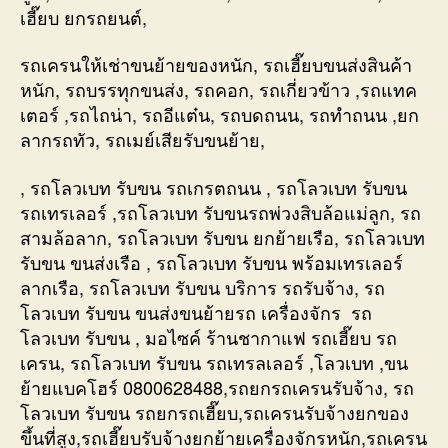
เฮี๊ยบ ยกรถยนต์,
รถเครนให้เช่าขนย้ายของหนัก, รถเฮี๊ยบขนส่งสินค้า
หนัก, รถบรรทุกขนส่ง, รถคอก, รถเกี่ยวข้าว ,รถแทค
เตอร์ ,รถไถน่า, รถอีแต๋น, รถบดถนน, รถทำถนน ,ยก
ลากรถทัว, รถเมย์เสียรับขนย้าย,
, รถโลวเบท รับขน รถเกรตถนน , รถโลวเบท รับขน
รถเทรเลอร์ ,รถโลวเบท รับขนรถพ่วงสิบล้อแม่ลูก, รถ
สามล้อลาก, รถโลวเบท รับขน ยกย้ายเรือ, รถโลวเบท
รับขน ขนส่งเรือ , รถโลวเบท รับขน พร้อมเทรเลอร์
ลากเรือ, รถโลวเบท รับขน บริการ รถรับจ้าง, รถ
โลวเบท รับขน ขนส่งขนย้ายรถ เครื่องจักร รถ
โลวเบท รับขน , มอไซค์ ร้านชากาแฟ รถเฮี๊ยบ รถ
เครน, รถโลวเบท รับขน รถเทรลเลอร์ ,โลวเบท ,ขน
ย้ายแบคโฮร์ 0800628488,รถยกรถเครนรับจ้าง, รถ
โลวเบท รับขน รถยกรถเฮี๊ยบ,รถเครนรับจ้างยกของ
ขึ้นที่สูง,รถเฮี๊ยบรับจ้างยกย้ายเครื่องจักรหนัก,รถเครน