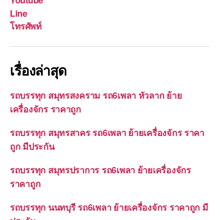
Youtube
Line
โทรศัพท์
เรื่องล่าสุด
รถบรรทุก สมุทรสงคราม รถ6เพลา หัวลาก ย้าย
เครื่องจักร ราคาถูก
รถบรรทุก สมุทรสาคร รถ6เพลา ย้ายเครื่องจักร ราคา
ถูก มีประกัน
รถบรรทุก สมุทรปราการ รถ6เพลา ย้ายเครื่องจักร
ราคาถูก
รถบรรทุก นนทบุรี รถ6เพลา ย้ายเครื่องจักร ราคาถูก มี