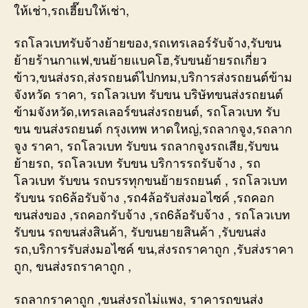
ให้เช่า,รถเฮี๊ยบให้เช่า,
รถโลวเบทรับจ้างย้ายของ,รถเทรเลอร์รับจ้าง,รับขน
ย้ายร้านกาแฟ,ขนย้ายแบคโฮ,รับขนย้ายรถเกี่ยว
ข้าว,ขนส่งรถ,ส่งรถยนต์ไปกทม,บริการส่งรถยนต์ข้าม
จังหวัด ราคา, รถโลวเบท รับขน บริษัทขนส่งรถยนต์
ข้ามจังหวัด,เทรลเลอร์ขนส่งรถยนต์, รถโลวเบท รับ
ขน ขนส่งรถยนต์ กรุงเทพ หาดใหญ่,รถลากจูง,รถลาก
จูง ราคา, รถโลวเบท รับขน รถลากจูงรถเสีย,รับขน
ย้ายรถ, รถโลวเบท รับขน บริการรถรับจ้าง , รถ
โลวเบท รับขน รถบรรทุกขนย้ายรถยนต์ , รถโลวเบท
รับขน รถ6ล้อรับจ้าง ,รถ4ล้อรับส่งมอไซค์ ,รถคอก
ขนส่งของ ,รถคอกรับจ้าง ,รถ6ล้อรับจ้าง , รถโลวเบท
รับขน รถขนส่งสินค้า, รับขนยายสินค้า ,รับขนส่ง
รถ,บริการรับส่งมอไซค์ ขน,ส่งรถราคาถูก ,รับส่งราคา
ถูก, ขนส่งรถราคาถูก ,
รถลากราคาถูก ,ขนส่งรถไม่แพง, ราคารถขนส่ง