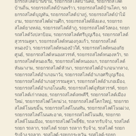
ยกรถสไลด์บ้านขาม
,
รถยกรถสไลด์บ้านค้อ
,
รถยกรถสไลด์
บ้านถิ่น
,
รถยกรถสไลด์บ้านพร้าว
,
รถยกรถสไลด์บ้านโคก
,
รถ
ยกรถสไลด์บุญทัน
,
รถยกรถสไลด์ปางกู่
,
รถยกรถสไลด์ป่าไม้
งาม
,
รถยกรถสไลด์ผ่านศึก
,
รถยกรถสไลด์ฝั่งแดง
,
รถยกรถ
สไลด์ยางหล่อ
,
รถยกรถสไลด์ลำภู
,
รถยกรถสไลด์วังทอง
,
รถยก
รถสไลด์วังปลาป้อม
,
รถยกรถสไลด์ศรีบุญเรือง
,
รถยกรถสไลด์
สุวรรณคูหา
,
รถยกรถสไลด์หนองกุงแก้ว
,
รถยกรถสไลด์
หนองบัว
,
รถยกรถสไลด์หนองบัวใต้
,
รถยกรถสไลด์หนองภัย
ศูนย์
,
รถยกรถสไลด์หนองสวรรค์
,
รถยกรถสไลด์หนองหว้า
,
รถ
ยกรถสไลด์หนองเรือ
,
รถยกรถสไลด์หนองแก
,
รถยกรถสไลด์
หันนางาม
,
รถยกรถสไลด์หัวนา
,
รถยกรถสไลด์อำเภอนากลาง
,
รถยกรถสไลด์อำเภอนาวัง
,
รถยกรถสไลด์อำเภอศรีบุญเรือง
,
รถยกรถสไลด์อำเภอสุวรรณคูหา
,
รถยกรถสไลด์อำเภอเมือง
,
รถยกรถสไลด์อำเภอโนนสัง
,
รถยกรถสไลด์อุทัยสวรรค์
,
รถยก
รถสไลด์เก่ากลอย
,
รถยกรถสไลด์เทพคีรี
,
รถยกรถสไลด์เมือง
ใหม่
,
รถยกรถสไลด์โคกม่วง
,
รถยกรถสไลด์โคกใหญ่
,
รถยกรถ
สไลด์โนนขมิ้น
,
รถยกรถสไลด์โนนทัน
,
รถยกรถสไลด์โนนม่วง
,
รถยกรถสไลด์โนนสะอาด
,
รถยกรถสไลด์โนนสัง
,
รถยกรถ
สไลด์โนนเมือง
,
รถยกรถสไลด์โพธิ์ชัย
,
รถลากรับจ้าง
,
รถสไลด์
รถยก รถลาก
,
รถสไลด์ รถยก รถลาก รับจ้าง
,
รถสไลด์ รถยก
รับจ้าง รถลาก
,
รถสไลด์-รถยกกระหวัน
,
รถสไลด์-รถยก