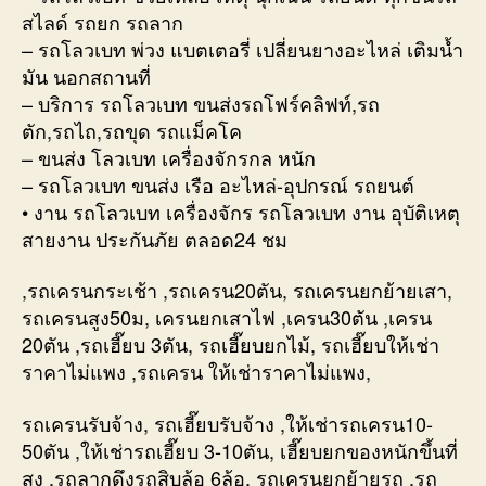
สไลด์ รถยก รถลาก
– รถโลวเบท พ่วง แบตเตอรี่ เปลี่ยนยางอะไหล่ เติมน้ำ
มัน นอกสถานที่
– บริการ รถโลวเบท ขนส่งรถโฟร์คลิฟท์,รถ
ตัก,รถไถ,รถขุด รถแม็คโค
– ขนส่ง โลวเบท เครื่องจักรกล หนัก
– รถโลวเบท ขนส่ง เรือ อะไหล่-อุปกรณ์ รถยนต์
• งาน รถโลวเบท เครื่องจักร รถโลวเบท งาน อุบัติเหตุ
สายงาน ประกันภัย ตลอด24 ชม
,รถเครนกระเช้า ,รถเครน20ตัน, รถเครนยกย้ายเสา,
รถเครนสูง50ม, เครนยกเสาไฟ ,เครน30ตัน ,เครน
20ตัน ,รถเฮี๊ยบ 3ตัน, รถเฮี๊ยบยกไม้, รถเฮี๊ยบให้เช่า
ราคาไม่แพง ,รถเครน ให้เช่าราคาไม่แพง,
รถเครนรับจ้าง, รถเฮี๊ยบรับจ้าง ,ให้เช่ารถเครน10-
50ตัน ,ให้เช่ารถเฮี๊ยบ 3-10ตัน, เฮี๊ยบยกของหนักขึ้นที่
สูง ,รถลากดึงรถสิบล้อ 6ล้อ, รถเครนยกย้ายรถ ,รถ