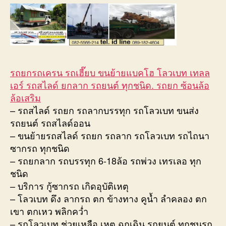
รถยกรถเครน รถเฮี๊ยบ ขนย้ายแบคโฮ โลวเบท เทลล
เอร์ รถสไลด์ ยกลาก รถยนต์ ทุกชนิด. รถยก ซ้อนล้อ
ล้อเสริม
– รถสไลด์ รถยก รถลากบรรทุก รถโลวเบท ขนส่ง
รถยนต์ รถสไลด์ออน
– ขนย้ายรถสไลด์ รถยก รถลาก รถโลวเบท รถไถนา
ซากรถ ทุกชนิด
– รถยกลาก รถบรรทุก 6-18ล้อ รถพ่วง เทรเลอ ทุก
ชนิด
– บริการ กู้ซากรถ เกิดอุบัติเหตุ
– โลวเบท ดึง ลากรถ ตก ข้างทาง คูน้ำ ลำคลอง ตก
เขา ตกเหว พลิกคว่ำ
– รถโลวเบท ช่วยเหลือ เหตุ ฉุกเฉิน รถยนต์ ทุกชนรถ