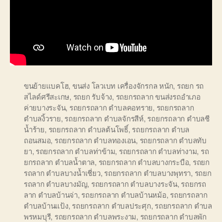
ขนย้ายแบคโฮ
,
ขนส่ง โลวเบท เครื่องจักรกล หนัก
,
รถยก รถ
สไลด์ศรีสะเกษ
,
รถยก รับจ้าง
,
รถยกรถลาก ขนส่งรถอำเภอ
ค่ายบางระจัน
,
รถยกรถลาก ตำบลคอทราย
,
รถยกรถลาก
ตำบลงิ้วราย
,
รถยกรถลาก ตำบลจักรสีห์
,
รถยกรถลาก ตำบลชี
น้ำร้าย
,
รถยกรถลาก ตำบลต้นโพธิ์
,
รถยกรถลาก ตำบล
ถอนสมอ
,
รถยกรถลาก ตำบลทองเอน
,
รถยกรถลาก ตำบลทับ
ยา
,
รถยกรถลาก ตำบลท่าข้าม
,
รถยกรถลาก ตำบลท่างาม
,
รถ
ยกรถลาก ตำบลน้ำตาล
,
รถยกรถลาก ตำบลบางกระบือ
,
รถยก
รถลาก ตำบลบางน้ำเชี่ยว
,
รถยกรถลาก ตำบลบางพุทรา
,
รถยก
รถลาก ตำบลบางมัญ
,
รถยกรถลาก ตำบลบางระจัน
,
รถยกรถ
ลาก ตำบลบ้านจ่า
,
รถยกรถลาก ตำบลบ้านหม้อ
,
รถยกรถลาก
ตำบลบ้านแป้ง
,
รถยกรถลาก ตำบลประศุก
,
รถยกรถลาก ตำบล
พรหมบุรี
,
รถยกรถลาก ตำบลพระงาม
,
รถยกรถลาก ตำบลพัก