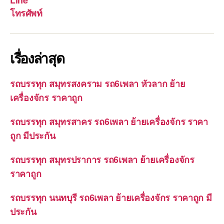
โทรศัพท์
เรื่องล่าสุด
รถบรรทุก สมุทรสงคราม รถ6เพลา หัวลาก ย้าย
เครื่องจักร ราคาถูก
รถบรรทุก สมุทรสาคร รถ6เพลา ย้ายเครื่องจักร ราคา
ถูก มีประกัน
รถบรรทุก สมุทรปราการ รถ6เพลา ย้ายเครื่องจักร
ราคาถูก
รถบรรทุก นนทบุรี รถ6เพลา ย้ายเครื่องจักร ราคาถูก มี
ประกัน