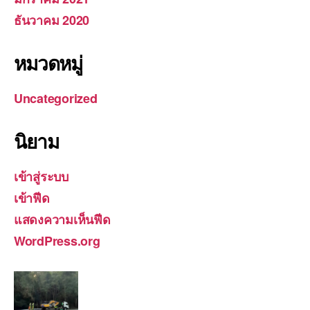
ธันวาคม 2020
หมวดหมู่
Uncategorized
นิยาม
เข้าสู่ระบบ
เข้าฟีด
แสดงความเห็นฟีด
WordPress.org