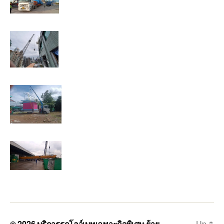
© 2026
บริการรถโลว์เบทเฉพาะกิจพิเศษ ย้าย
Up
↑