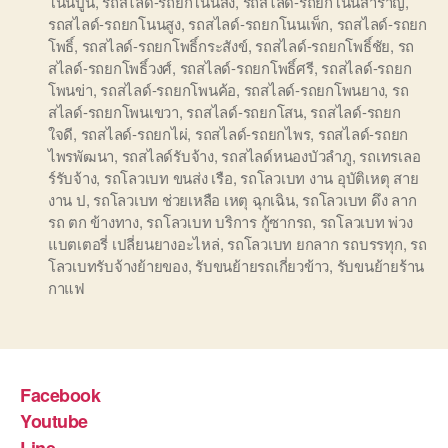
โนนปูน
,
รถสไลด์-รถยกโนนสัง
,
รถสไลด์-รถยกโนนสำราญ
,
รถสไลด์-รถยกโนนสูง
,
รถสไลด์-รถยกโนนเพ็ก
,
รถสไลด์-รถยก
โพธิ์
,
รถสไลด์-รถยกโพธิ์กระสังข์
,
รถสไลด์-รถยกโพธิ์ชัย
,
รถ
สไลด์-รถยกโพธิ์วงศ์
,
รถสไลด์-รถยกโพธิ์ศรี
,
รถสไลด์-รถยก
โพนข่า
,
รถสไลด์-รถยกโพนค้อ
,
รถสไลด์-รถยกโพนยาง
,
รถ
สไลด์-รถยกโพนเขวา
,
รถสไลด์-รถยกโสน
,
รถสไลด์-รถยก
ใจดี
,
รถสไลด์-รถยกไผ่
,
รถสไลด์-รถยกไพร
,
รถสไลด์-รถยก
ไพรพัฒนา
,
รถสไลด์รับจ้าง
,
รถสไลด์หนองบัวลำภู
,
รถเทรเลอ
ร์รับจ้าง
,
รถโลวเบท ขนส่ง เรือ
,
รถโลวเบท งาน อุบัติเหตุ สาย
งาน ป
,
รถโลวเบท ช่วยเหลือ เหตุ ฉุกเฉิน
,
รถโลวเบท ดึง ลาก
รถ ตก ข้างทาง
,
รถโลวเบท บริการ กู้ซากรถ
,
รถโลวเบท พ่วง
แบตเตอรี่ เปลี่ยนยางอะไหล่
,
รถโลวเบท ยกลาก รถบรรทุก
,
รถ
โลวเบทรับจ้างย้ายของ
,
รับขนย้ายรถเกี่ยวข้าว
,
รับขนย้ายร้าน
กาแฟ
Facebook
Youtube
Line