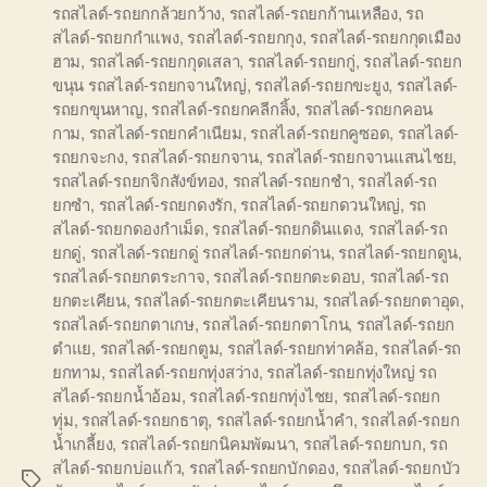
รถสไลด์-รถยกกล้วยกว้าง
,
รถสไลด์-รถยกก้านเหลือง
,
รถ
สไลด์-รถยกกำแพง
,
รถสไลด์-รถยกกุง
,
รถสไลด์-รถยกกุดเมือง
ฮาม
,
รถสไลด์-รถยกกุดเสลา
,
รถสไลด์-รถยกกู่
,
รถสไลด์-รถยก
ขนุน รถสไลด์-รถยกจานใหญ่
,
รถสไลด์-รถยกขะยูง
,
รถสไลด์-
รถยกขุนหาญ
,
รถสไลด์-รถยกคลีกลิ้ง
,
รถสไลด์-รถยกคอน
กาม
,
รถสไลด์-รถยกคำเนียม
,
รถสไลด์-รถยกคูซอด
,
รถสไลด์-
รถยกจะกง
,
รถสไลด์-รถยกจาน
,
รถสไลด์-รถยกจานแสนไชย
,
รถสไลด์-รถยกจิกสังข์ทอง
,
รถสไลด์-รถยกชำ
,
รถสไลด์-รถ
ยกซำ
,
รถสไลด์-รถยกดงรัก
,
รถสไลด์-รถยกดวนใหญ่
,
รถ
สไลด์-รถยกดองกำเม็ด
,
รถสไลด์-รถยกดินแดง
,
รถสไลด์-รถ
ยกดู่
,
รถสไลด์-รถยกดู่ รถสไลด์-รถยกด่าน
,
รถสไลด์-รถยกดูน
,
รถสไลด์-รถยกตระกาจ
,
รถสไลด์-รถยกตะดอบ
,
รถสไลด์-รถ
ยกตะเคียน
,
รถสไลด์-รถยกตะเคียนราม
,
รถสไลด์-รถยกตาอุด
,
รถสไลด์-รถยกตาเกษ
,
รถสไลด์-รถยกตาโกน
,
รถสไลด์-รถยก
ตำแย
,
รถสไลด์-รถยกตูม
,
รถสไลด์-รถยกท่าคล้อ
,
รถสไลด์-รถ
ยกทาม
,
รถสไลด์-รถยกทุ่งสว่าง
,
รถสไลด์-รถยกทุ่งใหญ่ รถ
สไลด์-รถยกน้ำอ้อม
,
รถสไลด์-รถยกทุ่งไชย
,
รถสไลด์-รถยก
ทุ่ม
,
รถสไลด์-รถยกธาตุ
,
รถสไลด์-รถยกน้ำคำ
,
รถสไลด์-รถยก
น้ำเกลี้ยง
,
รถสไลด์-รถยกนิคมพัฒนา
,
รถสไลด์-รถยกบก
,
รถ
สไลด์-รถยกบ่อแก้ว
,
รถสไลด์-รถยกบักดอง
,
รถสไลด์-รถยกบัว
Tags