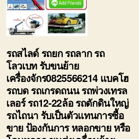
รถสไลด์ รถยก รถลาก รถ
โลวเบท รับขนย้าย
เครื่องจักร0825566214 แบคโฮ
รถบด รถเกรดถนน รถพ่วงเทรล
เลอร์ รถ12-22ล้อ รถตักดินใหญ่
รถไถนา รับเป็นตัวแทนการซื้อ
ขาย ป้องกันการ หลอกขาย หรือ