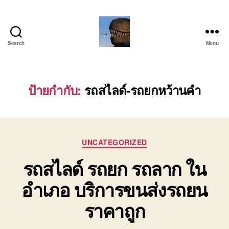
Search
Menu
บริการ
รถ
โลว์
เบท
ป้ายกำกับ:
รถสไลด์-รถยกหว้านคำ
เฉพาะ
กิจ
พิเศษ
ย้าย
Categories
เครื่องจักร
UNCATEGORIZED
ติดต่อ
รถสไลด์ รถยก รถลาก ใน
โทร
0818900005
อำเภอ บริการขนส่งรถยน
ราคาถูก