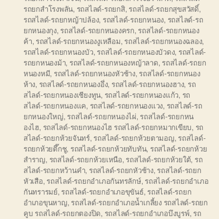
รถยกสำโรงพลัน
,
รถสไลด์-รถยกสิ
,
รถสไลด์-รถยกสุขสวัสดิ์
,
รถสไลด์-รถยกหญ้าปล้อง
,
รถสไลด์-รถยกหนอง
,
รถสไลด์-รถ
ยกหนองกุง
,
รถสไลด์-รถยกหนองครก
,
รถสไลด์-รถยกหนอง
ค้า
,
รถสไลด์-รถยกหนองงูเหลือม
,
รถสไลด์-รถยกหนองฉลอง
,
รถสไลด์-รถยกหนองบัว
,
รถสไลด์-รถยกหนองบัวดง
,
รถสไลด์-
รถยกหนองม้า
,
รถสไลด์-รถยกหนองหญ้าลาด
,
รถสไลด์-รถยก
หนองหมี
,
รถสไลด์-รถยกหนองหัวช้าง
,
รถสไลด์-รถยกหนอง
ห้าง
,
รถสไลด์-รถยกหนองอึ่ง
,
รถสไลด์-รถยกหนองฮาง
,
รถ
สไลด์-รถยกหนองเชียงทูน
,
รถสไลด์-รถยกหนองแก้ว
,
รถ
สไลด์-รถยกหนองแค
,
รถสไลด์-รถยกหนองแวง
,
รถสไลด์-รถ
ยกหนองใหญ่
,
รถสไลด์-รถยกหนองไผ่
,
รถสไลด์-รถยกหน
องไฮ
,
รถสไลด์-รถยกหนองไฮ รถสไลด์-รถยกหมากเขียบ
,
รถ
สไลด์-รถยกห้วยจันทร์
,
รถสไลด์-รถยกห้วยตามอญ
,
รถสไลด์-
รถยกห้วยตึ๊กชู
,
รถสไลด์-รถยกห้วยทับทัน
,
รถสไลด์-รถยกห้วย
สำราญ
,
รถสไลด์-รถยกห้วยเหนือ
,
รถสไลด์-รถยกห้วยใต้
,
รถ
สไลด์-รถยกหว้านคำ
,
รถสไลด์-รถยกหัวช้าง
,
รถสไลด์-รถยก
หัวเสือ
,
รถสไลด์-รถยกอำเภอกันทรลักษ์
,
รถสไลด์-รถยกอำเภอ
กันทรารมย์
,
รถสไลด์-รถยกอำเภอขุขันธ์
,
รถสไลด์-รถยก
อำเภอขุนหาญ
,
รถสไลด์-รถยกอำเภอน้ำเกลี้ยง รถสไลด์-รถยก
คูบ รถสไลด์-รถยกตองปิด
,
รถสไลด์-รถยกอำเภอบึงบูรพ์
,
รถ