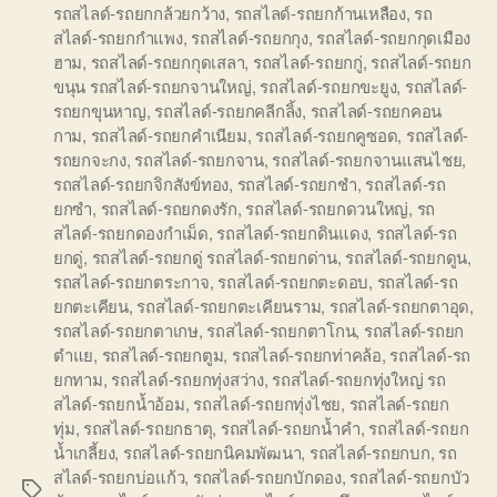
รถสไลด์-รถยกกล้วยกว้าง
,
รถสไลด์-รถยกก้านเหลือง
,
รถ
สไลด์-รถยกกำแพง
,
รถสไลด์-รถยกกุง
,
รถสไลด์-รถยกกุดเมือง
ฮาม
,
รถสไลด์-รถยกกุดเสลา
,
รถสไลด์-รถยกกู่
,
รถสไลด์-รถยก
ขนุน รถสไลด์-รถยกจานใหญ่
,
รถสไลด์-รถยกขะยูง
,
รถสไลด์-
รถยกขุนหาญ
,
รถสไลด์-รถยกคลีกลิ้ง
,
รถสไลด์-รถยกคอน
กาม
,
รถสไลด์-รถยกคำเนียม
,
รถสไลด์-รถยกคูซอด
,
รถสไลด์-
รถยกจะกง
,
รถสไลด์-รถยกจาน
,
รถสไลด์-รถยกจานแสนไชย
,
รถสไลด์-รถยกจิกสังข์ทอง
,
รถสไลด์-รถยกชำ
,
รถสไลด์-รถ
ยกซำ
,
รถสไลด์-รถยกดงรัก
,
รถสไลด์-รถยกดวนใหญ่
,
รถ
สไลด์-รถยกดองกำเม็ด
,
รถสไลด์-รถยกดินแดง
,
รถสไลด์-รถ
ยกดู่
,
รถสไลด์-รถยกดู่ รถสไลด์-รถยกด่าน
,
รถสไลด์-รถยกดูน
,
รถสไลด์-รถยกตระกาจ
,
รถสไลด์-รถยกตะดอบ
,
รถสไลด์-รถ
ยกตะเคียน
,
รถสไลด์-รถยกตะเคียนราม
,
รถสไลด์-รถยกตาอุด
,
รถสไลด์-รถยกตาเกษ
,
รถสไลด์-รถยกตาโกน
,
รถสไลด์-รถยก
ตำแย
,
รถสไลด์-รถยกตูม
,
รถสไลด์-รถยกท่าคล้อ
,
รถสไลด์-รถ
ยกทาม
,
รถสไลด์-รถยกทุ่งสว่าง
,
รถสไลด์-รถยกทุ่งใหญ่ รถ
สไลด์-รถยกน้ำอ้อม
,
รถสไลด์-รถยกทุ่งไชย
,
รถสไลด์-รถยก
ทุ่ม
,
รถสไลด์-รถยกธาตุ
,
รถสไลด์-รถยกน้ำคำ
,
รถสไลด์-รถยก
น้ำเกลี้ยง
,
รถสไลด์-รถยกนิคมพัฒนา
,
รถสไลด์-รถยกบก
,
รถ
สไลด์-รถยกบ่อแก้ว
,
รถสไลด์-รถยกบักดอง
,
รถสไลด์-รถยกบัว
Tags