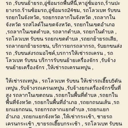
รถ ,รับขนย้ายรถ,อู่ซ้อมรถพื้นที่นี้,หาอู่ซ้มอรถ,ร้านปะ
ยางรถ.ร้านซ้อมรถ,อู่ซ้อมรถ24ชม, รถโลวเบท รับขน
รถยกในจังหวัด, รถยกรถลากในจังหวัด ,รถลากใน
จังหวัด รถสไลด์ในเขตจังหวัด, รถยกในเขตอำเภอ
,รถลากในเขตตำบล, รถลากตำบล, รถยกในตำบล ,
รถโลวเบท รับขน รถยกเขตตำบล ,รถยกย้ายรถเสีย,
รถลากยกย้ายรถชน, บริการยกรถลากรถ, รับยกขนส่ง
รถ ,รับขนส่งรถมอไซค์,บรการให้เช่ารถเครน , รถ
โลวเบท รับขน บริการรับขนย้ายเครื่องจักร ,รับจ้าง
ขนย้ายเครื่องจักร ,ให้เช่ารถเครนเทปูน ,
ให้เช่ารถเทปูน , รถโลวเบท รับขน ให้เช่ารถเฮี๊ยบ5ตัน
เทปูน ,รับจ้างรถเครนเทปูน ,รับจ้างยกเครื่องจักรขึ้นที่
สูง รถลากในเขตถนน ,รถยกในพื้นที่ตำบล ,รถยกใน
พื้นที่จังหวัด ,รถยกในพื้นที่อำเภอ ,รถยกถนนเส้น ,รถ
ยกแยกถนน, รถยกรถลากแยกตำบล ,รถยกแยก
อำเภอ ,รถยกแยกจังหวัด ,ให้เช่ากระเช้า, ชายรถ
เครนกระเช้า ,ขายรถเฮี๊ยบกระเช้า , รถโลวเบท รับขน