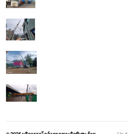
© 2026
บริการรถโลว์เบทเฉพาะกิจพิเศษ ย้าย
Up
↑