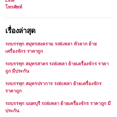
โทรศัพท์
เรื่องล่าสุด
รถบรรทุก สมุทรสงคราม รถ6เพลา หัวลาก ย้าย
เครื่องจักร ราคาถูก
รถบรรทุก สมุทรสาคร รถ6เพลา ย้ายเครื่องจักร ราคา
ถูก มีประกัน
รถบรรทุก สมุทรปราการ รถ6เพลา ย้ายเครื่องจักร
ราคาถูก
รถบรรทุก นนทบุรี รถ6เพลา ย้ายเครื่องจักร ราคาถูก มี
ประกัน