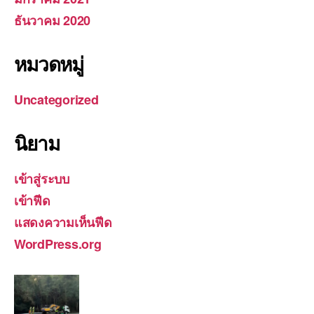
ธันวาคม 2020
หมวดหมู่
Uncategorized
นิยาม
เข้าสู่ระบบ
เข้าฟีด
แสดงความเห็นฟีด
WordPress.org