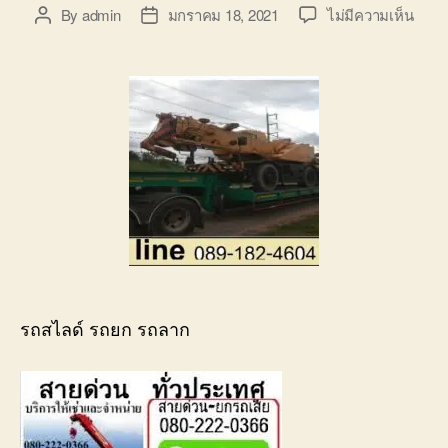
บน
By
admin
มกราคม 18, 2021
ไม่มีความเห็น
Post
Post
รถ
author
date
สไลด์
รถยก
รถ
ลาก
ใน
อำเภ
บริกา
ขน
ส่ง
รถยน
ราคา
ถูก
รถสไลด์ รถยก รถลาก