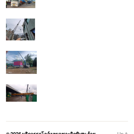
© 2026
บริการรถโลว์เบทเฉพาะกิจพิเศษ ย้าย
Up
↑