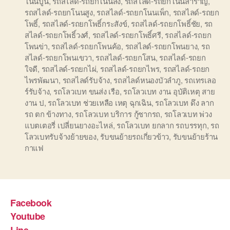
โนนปูน
,
รถสไลด์-รถยกโนนสัง
,
รถสไลด์-รถยกโนนสำราญ
,
รถสไลด์-รถยกโนนสูง
,
รถสไลด์-รถยกโนนเพ็ก
,
รถสไลด์-รถยก
โพธิ์
,
รถสไลด์-รถยกโพธิ์กระสังข์
,
รถสไลด์-รถยกโพธิ์ชัย
,
รถ
สไลด์-รถยกโพธิ์วงศ์
,
รถสไลด์-รถยกโพธิ์ศรี
,
รถสไลด์-รถยก
โพนข่า
,
รถสไลด์-รถยกโพนค้อ
,
รถสไลด์-รถยกโพนยาง
,
รถ
สไลด์-รถยกโพนเขวา
,
รถสไลด์-รถยกโสน
,
รถสไลด์-รถยก
ใจดี
,
รถสไลด์-รถยกไผ่
,
รถสไลด์-รถยกไพร
,
รถสไลด์-รถยก
ไพรพัฒนา
,
รถสไลด์รับจ้าง
,
รถสไลด์หนองบัวลำภู
,
รถเทรเลอ
ร์รับจ้าง
,
รถโลวเบท ขนส่ง เรือ
,
รถโลวเบท งาน อุบัติเหตุ สาย
งาน ป
,
รถโลวเบท ช่วยเหลือ เหตุ ฉุกเฉิน
,
รถโลวเบท ดึง ลาก
รถ ตก ข้างทาง
,
รถโลวเบท บริการ กู้ซากรถ
,
รถโลวเบท พ่วง
แบตเตอรี่ เปลี่ยนยางอะไหล่
,
รถโลวเบท ยกลาก รถบรรทุก
,
รถ
โลวเบทรับจ้างย้ายของ
,
รับขนย้ายรถเกี่ยวข้าว
,
รับขนย้ายร้าน
กาแฟ
Facebook
Youtube
Line