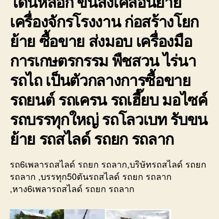
โดนหลอก ขนส่งเคลื่อนย้าย
เครื่องจักรโรงงาน ก่อสร้างโยก
ย้าย ซื้อขาย ส่งมอบ เครื่องมือ
การเกษตรกรรม พืชสวน ไร่นา
รถไถ เป็นตัวกลางการซื้อขาย
รถยนต์ รถเครน รถเฮี๊ยบ มอไซค์
รถบรรทุกใหญ่ รถโลวเบท รับขน
ย้าย รถสไลด์ รถยก รถลาก
รถ6เพลารถสไลด์ รถยก รถลาก,บริษัทรถสไลด์ รถยก
รถลาก ,บรรทุก50ตันรถสไลด์ รถยก รถลาก
,หาง6เพลารถสไลด์ รถยก รถลาก