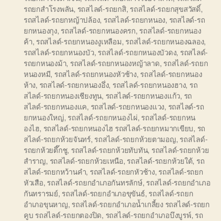
รถยกสำโรงพลัน
,
รถสไลด์-รถยกสิ
,
รถสไลด์-รถยกสุขสวัสดิ์
,
รถสไลด์-รถยกหญ้าปล้อง
,
รถสไลด์-รถยกหนอง
,
รถสไลด์-รถ
ยกหนองกุง
,
รถสไลด์-รถยกหนองครก
,
รถสไลด์-รถยกหนอง
ค้า
,
รถสไลด์-รถยกหนองงูเหลือม
,
รถสไลด์-รถยกหนองฉลอง
,
รถสไลด์-รถยกหนองบัว
,
รถสไลด์-รถยกหนองบัวดง
,
รถสไลด์-
รถยกหนองม้า
,
รถสไลด์-รถยกหนองหญ้าลาด
,
รถสไลด์-รถยก
หนองหมี
,
รถสไลด์-รถยกหนองหัวช้าง
,
รถสไลด์-รถยกหนอง
ห้าง
,
รถสไลด์-รถยกหนองอึ่ง
,
รถสไลด์-รถยกหนองฮาง
,
รถ
สไลด์-รถยกหนองเชียงทูน
,
รถสไลด์-รถยกหนองแก้ว
,
รถ
สไลด์-รถยกหนองแค
,
รถสไลด์-รถยกหนองแวง
,
รถสไลด์-รถ
ยกหนองใหญ่
,
รถสไลด์-รถยกหนองไผ่
,
รถสไลด์-รถยกหน
องไฮ
,
รถสไลด์-รถยกหนองไฮ รถสไลด์-รถยกหมากเขียบ
,
รถ
สไลด์-รถยกห้วยจันทร์
,
รถสไลด์-รถยกห้วยตามอญ
,
รถสไลด์-
รถยกห้วยตึ๊กชู
,
รถสไลด์-รถยกห้วยทับทัน
,
รถสไลด์-รถยกห้วย
สำราญ
,
รถสไลด์-รถยกห้วยเหนือ
,
รถสไลด์-รถยกห้วยใต้
,
รถ
สไลด์-รถยกหว้านคำ
,
รถสไลด์-รถยกหัวช้าง
,
รถสไลด์-รถยก
หัวเสือ
,
รถสไลด์-รถยกอำเภอกันทรลักษ์
,
รถสไลด์-รถยกอำเภอ
กันทรารมย์
,
รถสไลด์-รถยกอำเภอขุขันธ์
,
รถสไลด์-รถยก
อำเภอขุนหาญ
,
รถสไลด์-รถยกอำเภอน้ำเกลี้ยง รถสไลด์-รถยก
คูบ รถสไลด์-รถยกตองปิด
,
รถสไลด์-รถยกอำเภอบึงบูรพ์
,
รถ